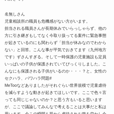
名無しさん
児童相談所の職員も危機感がない方がいます。
担当される職員さんが長期休みでいらっしゃらず、他の
方に引き継ぎもしてなく今取り扱ってる案件に緊急事態
が起きているのにも関わらず「担当が休みなのでわから
ない」と回答。こんな事が平気でおきてます（九州地方
です）ずさんすぎる。そして一時保護の児童施設も定員
いっぱいの子供が保護されていてびっくりしました。こ
んなにも保護される子供がいるのか・・・？と。女性の
セクハラ、パワハラ問題#
MeTooなどありましたがそれぐらい世界規模で児童虐待
を減らすような動きが起きてほしいです。ここで色々言
っても同じじゃないのか？と思う方もいると思います
が、ここで議論してみんなで考えることは大事だと私は
思います。今この瞬間も親から虐待されお腹を空かし今