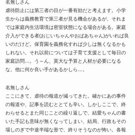
名無しさん
虐待防止には第三者の目が一番有効だと考えます。小学
生からは義務教育で第三者が見る機会があるが、それま
では家庭内生活環境は密室状態になる場合がある。家庭
介入ができる者(おじいちゃんやおばあちゃん)がいれば良
いのだけど。保育園を義務化すれば少しは無くなるかも
しれない。それ以前については子育て支援として毎日の
家庭訪問…。う～ん、莫大な予算と人材が必要になる
な。他に何か良い手があるかしら…。
名無しさん
ここにきて、虐待の報道が減ってきた。確かにあの事件
の報道や、記事を読むととても辛い。しかしここで、終
わらせるとまた同じことの繰り返しで、結愛ちゃんの書
いた手記も意味が無くなってしまい、結局、行政もその
場しのぎで中途半端な形で、終りそうなのが怖い。各報