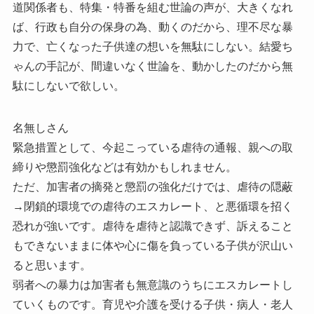
道関係者も、特集・特番を組む世論の声が、大きくなれ
ば、行政も自分の保身の為、動くのだから、理不尽な暴
力で、亡くなった子供達の想いを無駄にしない。結愛ち
ゃんの手記が、間違いなく世論を、動かしたのだから無
駄にしないで欲しい。
名無しさん
緊急措置として、今起こっている虐待の通報、親への取
締りや懲罰強化などは有効かもしれません。
ただ、加害者の摘発と懲罰の強化だけでは、虐待の隠蔽
→閉鎖的環境での虐待のエスカレート、と悪循環を招く
恐れが強いです。虐待を虐待と認識できず、訴えること
もできないままに体や心に傷を負っている子供が沢山い
ると思います。
弱者への暴力は加害者も無意識のうちにエスカレートし
ていくものです。育児や介護を受ける子供・病人・老人