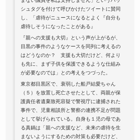
まない議員を私は支持しません」というハッ
シュタグを付けて呼びかけたツイートに賛同
し、「虐待がニュースになるとよく『自分も
虐待しそうになったことがある』
『親への支援も大切』という声が上がるが、
目黒の事件のようなケースを同列に考えるの
はどうなのか？ 支援も大切だけど、何より
も先に、まず子供を保護できるような仕組み
が必要なのでは」との考えをつづった。
東京都目黒区で、衰弱した船戸結愛ちゃん
（５）を放置し死亡させたとして、両親が保
護責任者遺棄致死容疑で警視庁に逮捕された
事件で、児童相談所と警察の連携不足が問題
として挙げられている。自身も１児の母であ
る真鍋は「親への支援など、未来の虐待を生
まないようにするための対策も必要だけど、