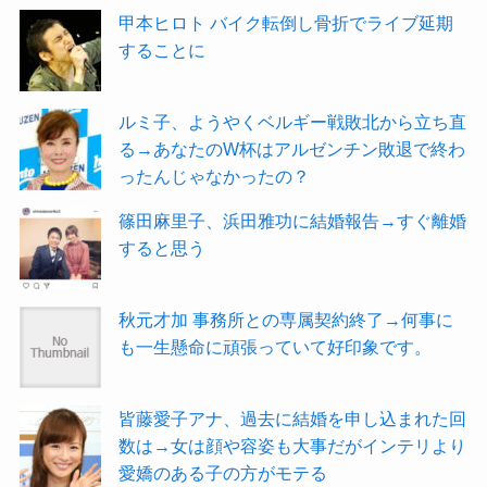
甲本ヒロト バイク転倒し骨折でライブ延期
することに
ルミ子、ようやくベルギー戦敗北から立ち直
る→あなたのW杯はアルゼンチン敗退で終わ
ったんじゃなかったの？
篠田麻里子、浜田雅功に結婚報告→すぐ離婚
すると思う
秋元才加 事務所との専属契約終了→何事に
も一生懸命に頑張っていて好印象です。
皆藤愛子アナ、過去に結婚を申し込まれた回
数は→女は顔や容姿も大事だがインテリより
愛嬌のある子の方がモテる