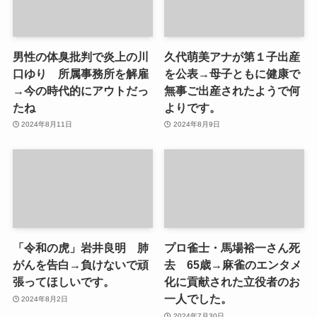
男性の体臭批判で炎上の川
久代萌美アナが第１子出産
口ゆり 所属事務所を解雇
を公表→母子ともに健康で
→今の時代的にアウトだっ
無事ご出産されたようで何
たね
よりです。
2024年8月11日
2024年8月9日
「令和の虎」岩井良明 肺
プロ雀士・馬場裕一さん死
がんを告白→負けないで頑
去 65歳→麻雀のエンタメ
張ってほしいです。
化に貢献された立役者のお
一人でした。
2024年8月2日
2024年7月30日