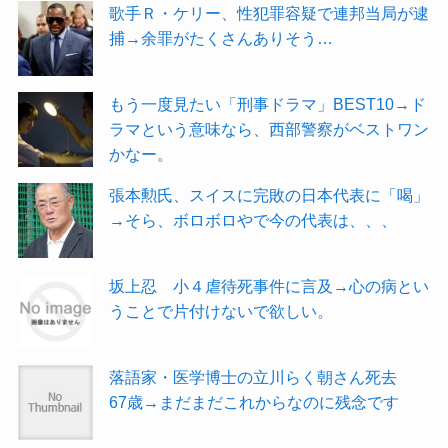
歌手Ｒ・ケリー、性犯罪容疑で連邦当局が逮
捕→余罪がたくさんありそう…
もう一度見たい「刑事ドラマ」BEST10→ド
ラマという意味なら、西部警察がベストワン
かなー。
張本勲氏、スイスに完敗の日本代表に「喝」
→そら、ボロボロやで今の代表は、、、
坂上忍 小４虐待死事件に言及→心の病とい
うことで片付けないで欲しい。
落語家・医学博士の立川らく朝さん死去
67歳→まだまだこれからなのに残念です