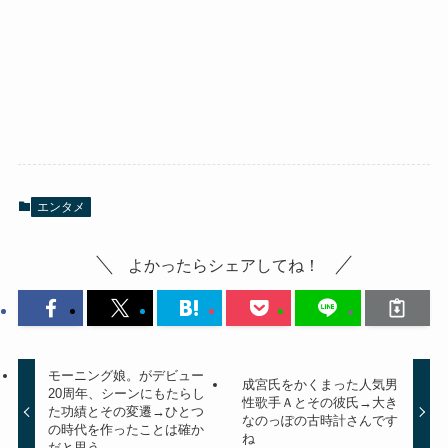
エンタメ
よかったらシェアしてね！
モーニング娘。がデビュー
成宮氏をかくまった人気男
20周年、シーンにもたらし
性歌手Ａとその彼氏→大き
た功績とその変遷→ひとつ
なのっぽの古時計さんです
の時代を作ったことは確か
ね
だと思う。