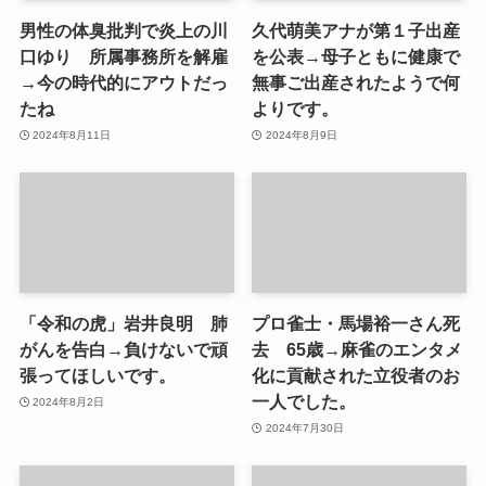
男性の体臭批判で炎上の川
久代萌美アナが第１子出産
口ゆり 所属事務所を解雇
を公表→母子ともに健康で
→今の時代的にアウトだっ
無事ご出産されたようで何
たね
よりです。
2024年8月11日
2024年8月9日
「令和の虎」岩井良明 肺
プロ雀士・馬場裕一さん死
がんを告白→負けないで頑
去 65歳→麻雀のエンタメ
張ってほしいです。
化に貢献された立役者のお
一人でした。
2024年8月2日
2024年7月30日