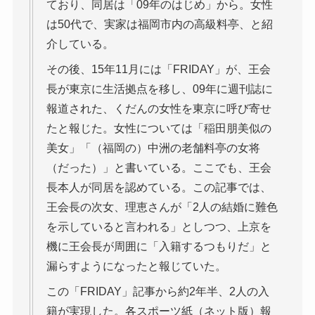
ており、同居は「09年のはじめ」から。女性
は50代で、実家は福岡市内の高級料亭、と紹
介している。
その後、15年11月には「FRIDAY」が、王会
長が東京に生活拠点を移し、09年に週刊誌に
報道された、くだんの女性を東京に呼び寄せ
たと報じた。女性については「稲田朋美似の
美女」「（福岡の）中洲の老舗料亭の女将
（だった）」と書いている。ここでも、王会
長本人が同居を認めている。この記事では、
王会長の次女、理恵さんが「2人の結婚に難色
を示していると言われる」としつつ、上京を
機に王会長が周囲に「入籍するつもりだ」と
漏らすようになったと報じていた。
この「FRIDAY」記事から約2年半、2人の入
籍が実現した。各スポーツ紙（ネット版）報