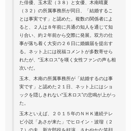
た俳優、玉木宏（３８）と女優、木南晴夏
（３２）の所属事務所が同日、「結婚するこ
とは事実です」と認めた。複数の関係者によ
ると、２人は８年前に共通の知人を通じて知
り合い、約２年前から交際に発展。双方の仕
事が落ち着く大安の２６日に婚姻届を提出す
る。ネット上には祝福コメントが多数寄せら
れたが、“玉木ロス”を嘆く女性ファンの声も相
次いだ。
玉木、木南の所属事務所が「結婚するのは事
実です」と認めた２１日、ネット上にはショ
ックを隠しきれない“玉木ロス”の悲鳴が上がっ
た。
玉木といえば、２０１５年のＮＨＫ連続テレ
ビ小説「あさが来た」でヒロイン・波瑠（２
７）の夫、新次郎役を好演。さわやかな笑顔