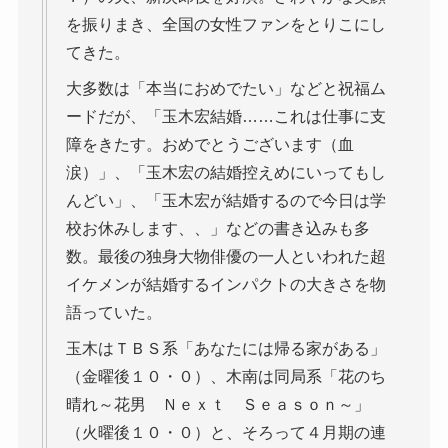
を振りまき、全国の女性ファンをとりこにし
てきた。
大多数は「本当におめでたい」などと祝福ム
ードだが、「玉木宏結婚……これは仕事に支
障をきたす。おめでとうございます（血
涙）」、「玉木宏の結婚控えめにいってもし
んどい」、「玉木宏が結婚するので今日は学
校お休みします、、」などの書き込みも多
数。最後の独身大物俳優の一人といわれた超
イケメンが結婚するインパクトの大きさを物
語っていた。
玉木はＴＢＳ系「あなたには帰る家がある」
（金曜後１０・０）、木南は同局系「花のち
晴れ～花男 Ｎｅｘｔ Ｓｅａｓｏｎ～」
（火曜後１０・０）と、そろって４月期の連