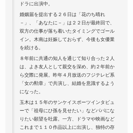
ドラに出演中。
婚姻届を提出する２６日は「花のち晴れ
－」、「あなたに－」は２２日が最終回で、
双方の仕事が落ち着いたタイミングでゴール
イン。木南は妊娠しておらず、今後も女優業
を続ける。
８年前に共通の知人を通じて知り合った２人
は、よき友人として親交を深め、約２年前か
ら交際に発展。昨年４月放送のフジテレビ系
「女の勲章」で共演し、結婚を意識するよう
になった。
玉木は１５年のサンケイスポーツインタビュ
ーで「祖母にひ孫を見せたい」などパパにな
りたい願望を吐露。一方、ドラマや映画など
これまで１１０作品以上に出演し、独特の存