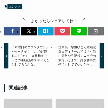
エンタメ
よかったらシェアしてね！
「水曜日のダウンタウン」
辻希美 悪阻ひどく結婚記
やっべえぞ！ ナダル“連
念日ディナーお預け「本当
れ去り”で１１０番相次ぐ
に素敵な旦那様」→自分の
→この番組は結構やべぇこ
満足いくまで、好き勝手に
としてるもんな。
何でもしてていいから…
関連記事