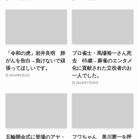
「令和の虎」岩井良明 肺
プロ雀士・馬場裕一さん死
がんを告白→負けないで頑
去 65歳→麻雀のエンタメ
張ってほしいです。
化に貢献された立役者のお
一人でした。
2024年8月2日
2024年7月30日
五輪開会式に登場のアヤ・
フワちゃん 美川憲一を呼