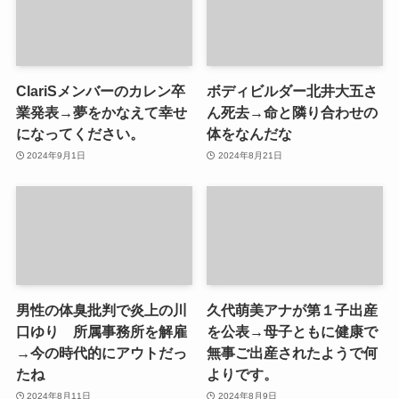
ClariSメンバーのカレン卒
ボディビルダー北井大五さ
業発表→夢をかなえて幸せ
ん死去→命と隣り合わせの
になってください。
体をなんだな
2024年9月1日
2024年8月21日
男性の体臭批判で炎上の川
久代萌美アナが第１子出産
口ゆり 所属事務所を解雇
を公表→母子ともに健康で
→今の時代的にアウトだっ
無事ご出産されたようで何
たね
よりです。
2024年8月11日
2024年8月9日