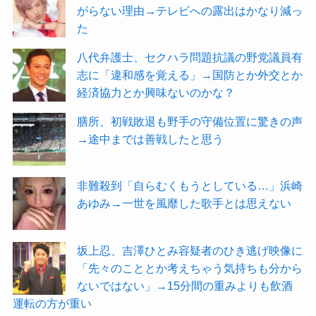
がらない理由→テレビへの露出はかなり減っ
た
八代弁護士、セクハラ問題抗議の野党議員有
志に「違和感を覚える」→国防とか外交とか
経済協力とか興味ないのかな？
膳所、初戦敗退も野手の守備位置に驚きの声
→途中までは善戦したと思う
非難殺到「自らむくもうとしている…」浜崎
あゆみ→一世を風靡した歌手とは思えない
坂上忍、吉澤ひとみ容疑者のひき逃げ映像に
「先々のこととか考えちゃう気持ちも分から
ないではない」→15分間の重みよりも飲酒
運転の方が重い