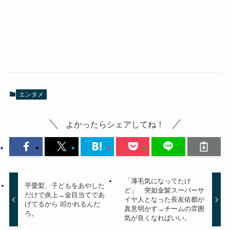
エンタメ
よかったらシェアしてね！
「薄毛気になってたけ
平愛梨、子どもをあやした
ど」 突如金髪スーパーサ
だけで炎上→金目当てであ
イヤ人となった長友佑都が
げてるから 叩かれるんだ
真意明かす→チームの雰囲
ろ。
気が良くなればいい。