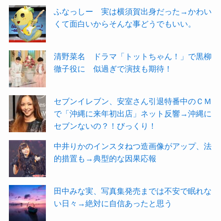
ふなっしー 実は横須賀出身だった→かわい
くて面白いからそんな事どうでもいい。
清野菜名 ドラマ「トットちゃん！」で黒柳
徹子役に 似過ぎで演技も期待！
セブンイレブン、安室さん引退特番中のＣＭ
で「沖縄に来年初出店」ネット反響→沖縄に
セブンないの？！びっくり！
中井りかのインスタねつ造画像がアップ、法
的措置も→典型的な因果応報
田中みな実、写真集発売までは不安で眠れな
い日々→絶対に自信あったと思う