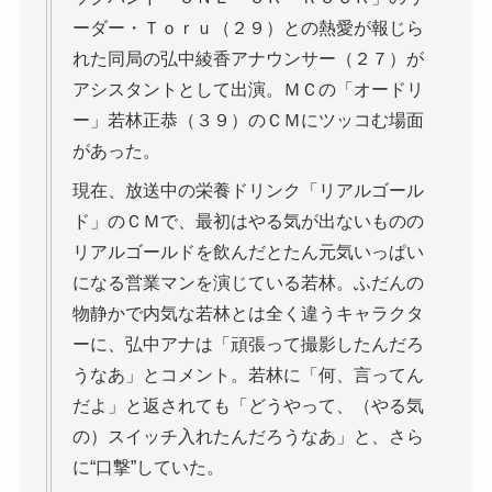
ーダー・Ｔｏｒｕ（２９）との熱愛が報じら
れた同局の弘中綾香アナウンサー（２７）が
アシスタントとして出演。ＭＣの「オードリ
ー」若林正恭（３９）のＣＭにツッコむ場面
があった。
現在、放送中の栄養ドリンク「リアルゴール
ド」のＣＭで、最初はやる気が出ないものの
リアルゴールドを飲んだとたん元気いっぱい
になる営業マンを演じている若林。ふだんの
物静かで内気な若林とは全く違うキャラクタ
ーに、弘中アナは「頑張って撮影したんだろ
うなあ」とコメント。若林に「何、言ってん
だよ」と返されても「どうやって、（やる気
の）スイッチ入れたんだろうなあ」と、さら
に“口撃”していた。