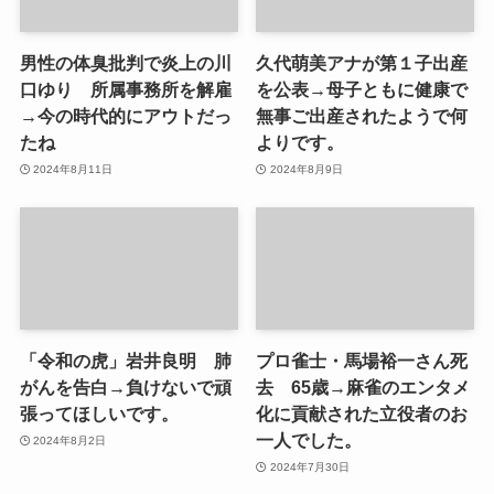
男性の体臭批判で炎上の川
久代萌美アナが第１子出産
口ゆり 所属事務所を解雇
を公表→母子ともに健康で
→今の時代的にアウトだっ
無事ご出産されたようで何
たね
よりです。
2024年8月11日
2024年8月9日
「令和の虎」岩井良明 肺
プロ雀士・馬場裕一さん死
がんを告白→負けないで頑
去 65歳→麻雀のエンタメ
張ってほしいです。
化に貢献された立役者のお
一人でした。
2024年8月2日
2024年7月30日