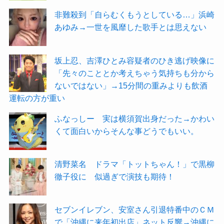
非難殺到「自らむくもうとしている…」浜崎
あゆみ→一世を風靡した歌手とは思えない
坂上忍、吉澤ひとみ容疑者のひき逃げ映像に
「先々のこととか考えちゃう気持ちも分から
ないではない」→15分間の重みよりも飲酒
運転の方が重い
ふなっしー 実は横須賀出身だった→かわい
くて面白いからそんな事どうでもいい。
清野菜名 ドラマ「トットちゃん！」で黒柳
徹子役に 似過ぎで演技も期待！
セブンイレブン、安室さん引退特番中のＣＭ
で「沖縄に来年初出店」ネット反響→沖縄に