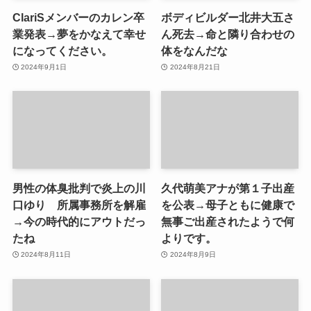
ClariSメンバーのカレン卒
ボディビルダー北井大五さ
業発表→夢をかなえて幸せ
ん死去→命と隣り合わせの
になってください。
体をなんだな
2024年9月1日
2024年8月21日
男性の体臭批判で炎上の川
久代萌美アナが第１子出産
口ゆり 所属事務所を解雇
を公表→母子ともに健康で
→今の時代的にアウトだっ
無事ご出産されたようで何
たね
よりです。
2024年8月11日
2024年8月9日