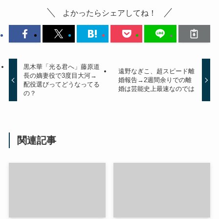
よかったらシェアしてね！
黒木華「光る君へ」藤原道
遠野なぎこ、超スピード離
長の嫡妻役で3度目大河→
婚報告→2週間余りでの離
配役選びってどうなってる
婚は芸能史上最速なのでは
の？
関連記事