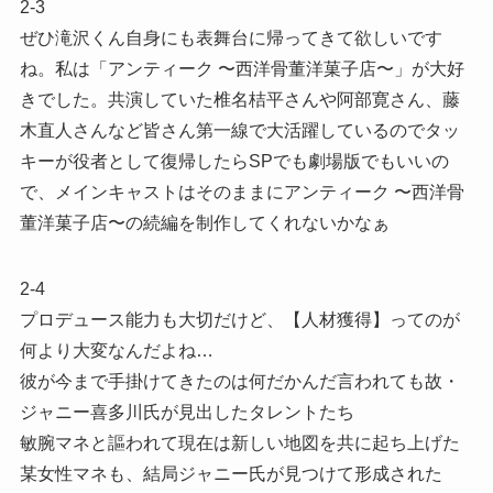
2-3
ぜひ滝沢くん自身にも表舞台に帰ってきて欲しいです
ね。私は「アンティーク 〜西洋骨董洋菓子店〜」が大好
きでした。共演していた椎名桔平さんや阿部寛さん、藤
木直人さんなど皆さん第一線で大活躍しているのでタッ
キーが役者として復帰したらSPでも劇場版でもいいの
で、メインキャストはそのままにアンティーク 〜西洋骨
董洋菓子店〜の続編を制作してくれないかなぁ
2-4
プロデュース能力も大切だけど、【人材獲得】ってのが
何より大変なんだよね…
彼が今まで手掛けてきたのは何だかんだ言われても故・
ジャニー喜多川氏が見出したタレントたち
敏腕マネと謳われて現在は新しい地図を共に起ち上げた
某女性マネも、結局ジャニー氏が見つけて形成された