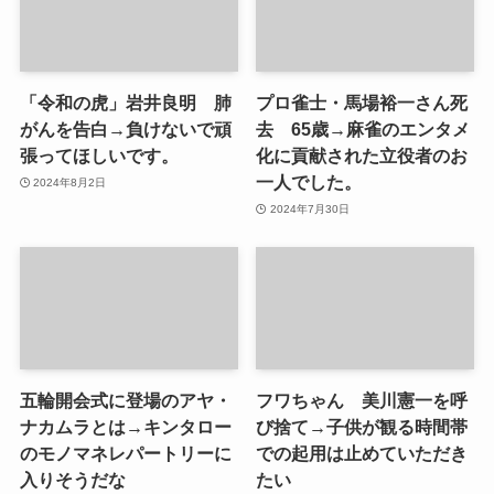
「令和の虎」岩井良明 肺
プロ雀士・馬場裕一さん死
がんを告白→負けないで頑
去 65歳→麻雀のエンタメ
張ってほしいです。
化に貢献された立役者のお
一人でした。
2024年8月2日
2024年7月30日
五輪開会式に登場のアヤ・
フワちゃん 美川憲一を呼
ナカムラとは→キンタロー
び捨て→子供が観る時間帯
のモノマネレパートリーに
での起用は止めていただき
入りそうだな
たい