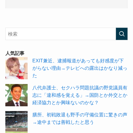
人気記事
EXIT兼近、逮捕報道があっても好感度が下
がらない理由→テレビへの露出はかなり減っ
た
八代弁護士、セクハラ問題抗議の野党議員有
志に「違和感を覚える」→国防とか外交とか
経済協力とか興味ないのかな？
膳所、初戦敗退も野手の守備位置に驚きの声
→途中までは善戦したと思う