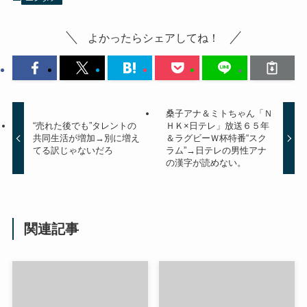
よかったらシェアしてね！
桑子アナ＆ミトちゃん「Ｎ
“売れた後でも”タレントの
ＨＫ×日テレ」放送６５年
共同生活が増加→別に増え
＆ラグビーＷ杯特番“スク
てる訳じゃないだろ
ラム”→日テレの男性アナ
の漢字が読めない。
関連記事