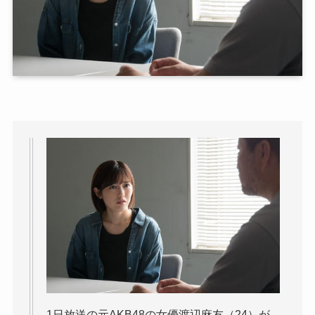
1日放送の元AKB48の女優渡辺麻友（24）が