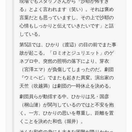
現場でもスタッフさんから『沙耶が怖すぎ
る』とよく言われます（笑い）。それは褒め
言葉だとも思っていますし、その上で沙耶の
心情もしっかりと伝えていきたいです」と話
している。
第5話では、ひかり（渡辺）の目の前でまた事
故が起こる。「ロミオとジュリエット」のゲ
ネプロ中、突然の照明の落下により、芽衣
（宮澤エマ）が負傷してしまったのだ。劇団
『ウミヘビ』でまたも起きた異変。演出家の
天竺（吹越満）は劇団の一時休止を決める。
劇団員らが動揺する中、ひかりは兄・国彦
（桐山漣）が関与しているのではと不安を抱
く。一方、ひかりの思いを尊重し、距離を置
くことを決めた和也（堀井）。
そんな和也の身にも大きな困難が降りかかっ