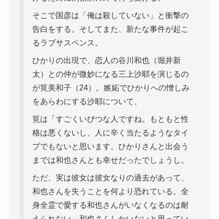
そこで国彦は「俺は殺していない」と衝撃の
告白をする。そしてまた、新たな事件が起こ
るラブサスペンス。
ひかりの出現で、恋人の谷川和也（堀井新
太）との仲が微妙になる三上沙耶を演じるの
が筧美和子（24）。嫉妬でひかりへの憎しみ
をあらわにする沙耶について、
筧は「すごくいびつな人ですね。もともと性
格は悪くないし、人に辛く当たるようなタイ
プでもないと思います。ひかりさんと出会う
までは和也さんとも幸せだったでしょうし。
ただ、実は彼女は彼女なりの過去があって、
和也さんを失うことを何より恐れている。全
身全霊で愛する和也さんがいなくなるのは耐
えられない、和也さんしかいないと思ってい