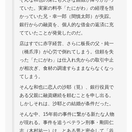
ていた。実家の料亭「たにがわ」の経理を預
かっていた兄・幸一郎（間慎太郎）が失踪。
銀行からの融資を、個人的な借金の返済に充
てていたことが発覚したのだ。
店はすでに赤字経営、さらに板長の父・純一
（橋爪淳）が心労で倒れてしまう。信頼を失
った「たにがわ」は仕入れ先からの取引中止
が相次ぎ、食材の調達すらままならなくなっ
てしまう。
そんな和也に恋人の沙耶（筧）、銀行役員で
ある父親に融資継続を頼むことを申し出る。
しかしそれは、沙耶との結婚が条件だった。
そんな中、15年前の事件に繋がる新たな人物
が現れる。事件を追うベテラン刑事・剛田仁
志（木村祐一）は、とある男と密会して「谷