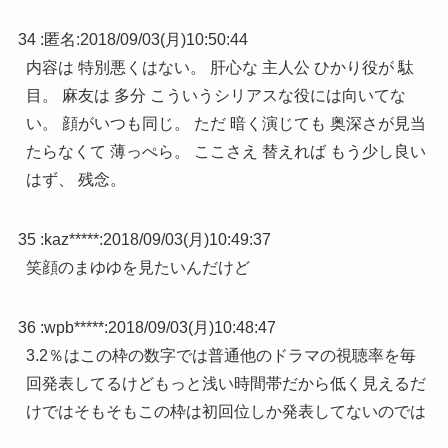
34 :
匿名
:
2018/09/03(月)10:50:44
内容は 特別悪くはない。 肝心な 主人公 ひかり役が 駄
目。 麻友は 多分 こういうシリアスな役には向いてな
い。 顔がいつも同じ。 ただ 暗く演じても 奥深さが見当
たらなくて 薄っぺら。 ここさえ 替えれば もう少し良い
はず、 残念。
35 :
kaz*****
:
2018/09/03(月)10:49:37
笑顔のまゆゆを見たいんだけど
36 :
wpb*****
:
2018/09/03(月)10:48:47
3.2％はこの枠の数字では普通他のドラマの視聴率を毎
回発表してるけどもっと浅い時間帯だから低く見えるだ
けではそもそもこの枠は初回位しか発表してないのでは