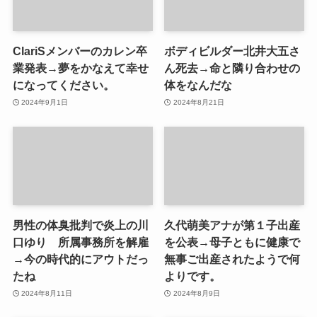
ClariSメンバーのカレン卒
ボディビルダー北井大五さ
業発表→夢をかなえて幸せ
ん死去→命と隣り合わせの
になってください。
体をなんだな
2024年9月1日
2024年8月21日
男性の体臭批判で炎上の川
久代萌美アナが第１子出産
口ゆり 所属事務所を解雇
を公表→母子ともに健康で
→今の時代的にアウトだっ
無事ご出産されたようで何
たね
よりです。
2024年8月11日
2024年8月9日