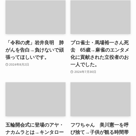
「令和の虎」岩井良明 肺
プロ雀士・馬場裕一さん死
がんを告白→負けないで頑
去 65歳→麻雀のエンタメ
張ってほしいです。
化に貢献された立役者のお
一人でした。
2024年8月2日
2024年7月30日
五輪開会式に登場のアヤ・
フワちゃん 美川憲一を呼
ナカムラとは→キンタロー
び捨て→子供が観る時間帯