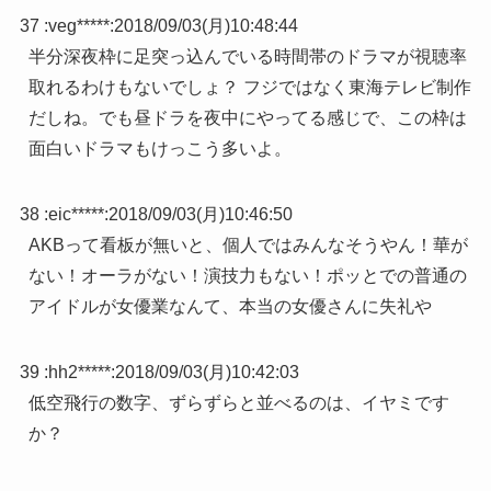
37 :
veg*****
:
2018/09/03(月)10:48:44
半分深夜枠に足突っ込んでいる時間帯のドラマが視聴率
取れるわけもないでしょ？ フジではなく東海テレビ制作
だしね。でも昼ドラを夜中にやってる感じで、この枠は
面白いドラマもけっこう多いよ。
38 :
eic*****
:
2018/09/03(月)10:46:50
AKBって看板が無いと、個人ではみんなそうやん！華が
ない！オーラがない！演技力もない！ポッとでの普通の
アイドルが女優業なんて、本当の女優さんに失礼や
39 :
hh2*****
:
2018/09/03(月)10:42:03
低空飛行の数字、ずらずらと並べるのは、イヤミです
か？