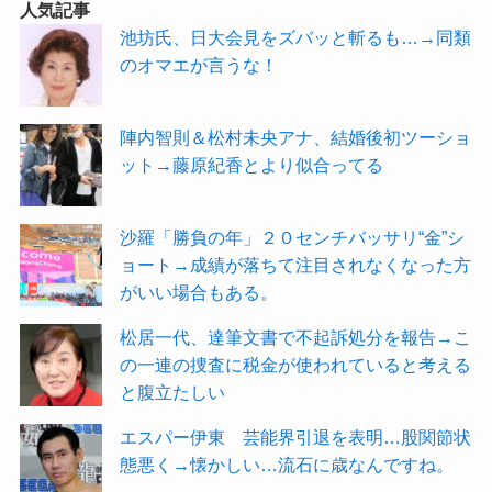
人気記事
池坊氏、日大会見をズバッと斬るも…→同類
のオマエが言うな！
陣内智則＆松村未央アナ、結婚後初ツーショ
ット→藤原紀香とより似合ってる
沙羅「勝負の年」２０センチバッサリ“金”シ
ョート→成績が落ちて注目されなくなった方
がいい場合もある。
松居一代、達筆文書で不起訴処分を報告→こ
の一連の捜査に税金が使われていると考える
と腹立たしい
エスパー伊東 芸能界引退を表明…股関節状
態悪く→懐かしい…流石に歳なんですね。