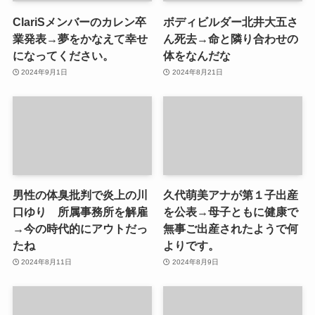
ClariSメンバーのカレン卒
ボディビルダー北井大五さ
業発表→夢をかなえて幸せ
ん死去→命と隣り合わせの
になってください。
体をなんだな
2024年9月1日
2024年8月21日
男性の体臭批判で炎上の川
久代萌美アナが第１子出産
口ゆり 所属事務所を解雇
を公表→母子ともに健康で
→今の時代的にアウトだっ
無事ご出産されたようで何
たね
よりです。
2024年8月11日
2024年8月9日