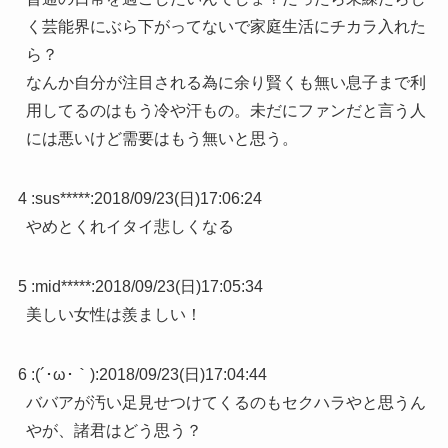
く芸能界にぶら下がってないで家庭生活にチカラ入れた
ら？
なんか自分が注目される為に余り賢くも無い息子まで利
用してるのはもう冷や汗もの。未だにファンだと言う人
には悪いけど需要はもう無いと思う。
4 :
sus*****
:
2018/09/23(日)17:06:24
やめとくれイタイ悲しくなる
5 :
mid*****
:
2018/09/23(日)17:05:34
美しい女性は羨ましい！
6 :
(´･ω･｀)
:
2018/09/23(日)17:04:44
ババアが汚い足見せつけてくるのもセクハラやと思うん
やが、諸君はどう思う？