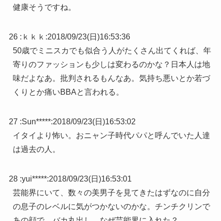
健康そうですね。
26 :
ｋｋｋ
:
2018/09/23(日)16:53:36
50歳でミニスカでも似合う人がたくさん出てくれば、年
寄りのファッションも少しは変わるのかな？日本人は地
味だよなあ。批判されるもんなあ。気持ち悪いとか若づ
くりとか痛いBBAと言われる。
27 :
Sun*****
:
2018/09/23(日)16:53:02
イタイより怖い。おニャン子時代パパと呼んでいた人達
は過去の人。
28 :
yui*****
:
2018/09/23(日)16:53:01
芸能界にいて、数々の美男子を見てきたはずなのに自分
の息子のレベルに気がつかないのかな。チンチクリンで
あの顔で、バカ丸出し。なぜ芸能界に入れた？