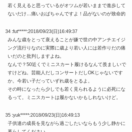
若く見えると思っているがオツムが若いままで進歩して
ないだけ…痛いおばちゃんですよ！品がないのが致命的
34 :
fut*****
:
2018/09/23(日)16:49:37
みんな歳をとって衰えることが嫌で世の中アンチエイジ
ング流行りなのに実際に歳より若い人には若作りだの痛
いだのと批判しますよね。
なんで？50近くでミニスカート履けるなんて羨ましいで
すけどね。芸能人だしコンサートだしOKじゃないです
か。今若い子だっていずれ歳をとるよ。
その時になったら少しでも若く見られるように必死にな
るって。ミニスカートは履かないかもしれないけど。
35 :
yuk*****
:
2018/09/23(日)16:49:13
子供達の成長を見ながら過ごしたいならもう少し静かに
暮らしてください。