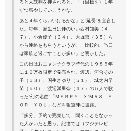
ると太鼓判を押されると、「（目標を）１年
ずつ増やしていこうかな。
あと４年くらいいけるかな」と“延長”を宣言し
た。毎年、誕生日は仲のいい西村知美（４
７）、小倉優子（３４）、大堀恵（３５）ら
から連絡をもらうというが、「比較的、当日
は家族と過ごすことが多い」と明かした。
この日はおニャン子クラブ時代の１９８６年
に１０万枚限定で発売され、渡辺、河合その
子（５３）、国生さゆり（５１）、城之内早
苗（５０）、渡辺満里奈（４７）の５人で歌
った“幻の名曲”「ＭＥＲＲＹ Ｘ’ＭＡＳ Ｆ
ＯＲ ＹＯＵ」などを報道陣に披露。
「多分、予約で完売して、聞くこともなかっ
た人がいたと思う。記憶では（フジテレビ