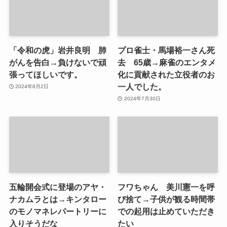
「令和の虎」岩井良明 肺
プロ雀士・馬場裕一さん死
がんを告白→負けないで頑
去 65歳→麻雀のエンタメ
張ってほしいです。
化に貢献された立役者のお
一人でした。
2024年8月2日
2024年7月30日
五輪開会式に登場のアヤ・
フワちゃん 美川憲一を呼
ナカムラとは→キンタロー
び捨て→子供が観る時間帯
のモノマネレパートリーに
での起用は止めていただき
入りそうだな
たい