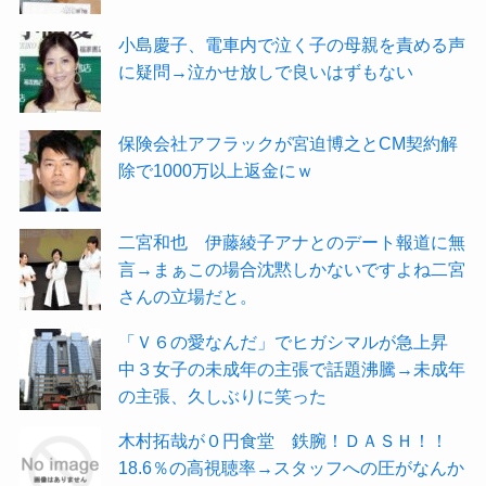
小島慶子、電車内で泣く子の母親を責める声
に疑問→泣かせ放しで良いはずもない
保険会社アフラックが宮迫博之とCM契約解
除で1000万以上返金にｗ
二宮和也 伊藤綾子アナとのデート報道に無
言→まぁこの場合沈黙しかないですよね二宮
さんの立場だと。
「Ｖ６の愛なんだ」でヒガシマルが急上昇
中３女子の未成年の主張で話題沸騰→未成年
の主張、久しぶりに笑った
木村拓哉が０円食堂 鉄腕！ＤＡＳＨ！！
18.6％の高視聴率→スタッフへの圧がなんか