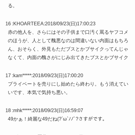
る。
16 :
KHOARTEEA
:
2018/09/23(日)17:00:23
赤の他人を、さらにはその子供まで口汚く罵るヤフコメ
のほうが、人として醜悪なのは間違いない内面はもちろ
ん、おそらく、外見もただブスとかブサイクってんじゃ
なくて、内面の醜さがにじみ出てきたブスとかブサイク
17 :
kam*****
:
2018/09/23(日)17:00:20
プライベートを売りにし始めたら終わり。もう消えてい
いです、本気で気持ち悪い。
18 :
mhk*****
:
2018/09/23(日)16:59:07
49かぁ！綺麗な49だね(?´ω`ﾉﾉﾞ?さすがです。