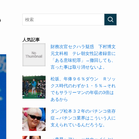
も
人気記事
財務次官セクハラ疑惑 下村博文
元文科相 テレ朝女性記者録音に
「ある意味犯罪」→撤回しても、
言った事は取り消せないよ。
松坂、年俸９６％ダウン Ｒソッ
クス時代のわずか１・５％→それ
でもサラリーマンの年収の3倍は
あるから
ダンプ松本３２年のパチンコ依存
症→パチンコ業界はこういう人に
支えられているんだろうな。