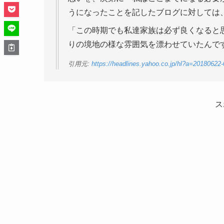
うになったことを記したブログに対しては
「この時期でも私達家族は必ず良くなると
りの境地の様な雰囲気を漂わせていたんで
引用元:
https://headlines.yahoo.co.jp/hl?a=20180622
ス