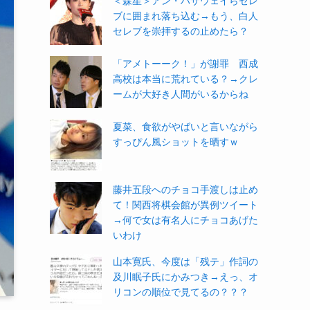
＜森星＞アン・ハサウェイらセレ
ブに囲まれ落ち込む→もう、白人
セレブを崇拝するの止めたら？
「アメトーーク！」が謝罪 西成
高校は本当に荒れている？→クレ
ームが大好き人間がいるからね
夏菜、食欲がやばいと言いながら
すっぴん風ショットを晒すｗ
藤井五段へのチョコ手渡しは止め
て！関西将棋会館が異例ツイート
→何で女は有名人にチョコあげた
いわけ
山本寛氏、今度は「残テ」作詞の
及川眠子氏にかみつき→えっ、オ
リコンの順位で見てるの？？？