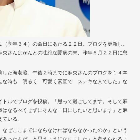
ん（享年３４）の命日にあたる２２日、ブログを更新し、
麻央さんはがんとの壮絶な闘病の末、昨年６月２２日に息
稿した海老蔵。午後２時までに麻央さんのブログを１４本
んな時も 明るく 可愛く素直で ステキな人でした」な
イトルでブログを投稿。「思って過ごしてます。そして麻
事はなるべくせずにそんな一日にしたいと思います」と麻
えている。
、なぜここまでにならなければならなかったのか」という
があったんだ と思うようになりました」と考えられるよ