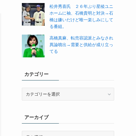
松井秀喜氏 ２６年ぶり星稜ユニ
ホームに袖、石橋貴明と対決→石
橋は嫌いだけど唯一楽しみにして
る番組。
高橋真麻、転売容認派とみなされ
異論噴出→需要と供給が成り立っ
てる
カテゴリー
カ
テ
ゴ
リ
アーカイブ
ー
ア