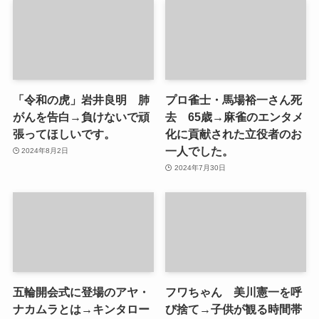
「令和の虎」岩井良明 肺
プロ雀士・馬場裕一さん死
がんを告白→負けないで頑
去 65歳→麻雀のエンタメ
張ってほしいです。
化に貢献された立役者のお
一人でした。
2024年8月2日
2024年7月30日
五輪開会式に登場のアヤ・
フワちゃん 美川憲一を呼
ナカムラとは→キンタロー
び捨て→子供が観る時間帯