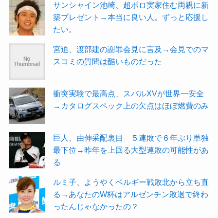
サンシャイン池崎、超ボロ実家住む両親に新
築プレゼント→本当に良い人。ずっと応援し
たい。
宮迫、渡部建の謝罪会見に言及→会見でのマ
スコミの質問は酷いものだった
衝突実験で最高点、スバルXVが世界一安全
→カタログスペック上の欠点はほぼ燃費のみ
巨人、由伸采配裏目 ５連敗で６年ぶり単独
最下位→昨年を上回る大型連敗の可能性があ
る
ルミ子、ようやくベルギー戦敗北から立ち直
る→あなたのW杯はアルゼンチン敗退で終わ
ったんじゃなかったの？