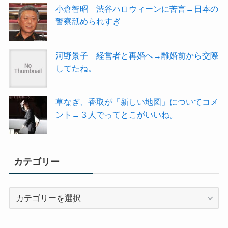
小倉智昭 渋谷ハロウィーンに苦言→日本の
警察舐められすぎ
河野景子 経営者と再婚へ→離婚前から交際
してたね。
草なぎ、香取が「新しい地図」についてコメ
ント→３人でってとこがいいね。
カテゴリー
カ
テ
ゴ