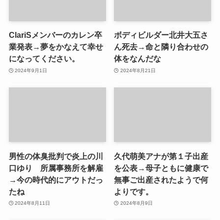
ClariSメンバーのカレン卒
ボディビルダー北井大五さ
業発表→夢をかなえて幸せ
ん死去→命と隣り合わせの
になってください。
体をなんだな
2024年9月1日
2024年8月21日
男性の体臭批判で炎上の川
久代萌美アナが第１子出産
口ゆり 所属事務所を解雇
を公表→母子ともに健康で
→今の時代的にアウトだっ
無事ご出産されたようで何
たね
よりです。
2024年8月11日
2024年8月9日