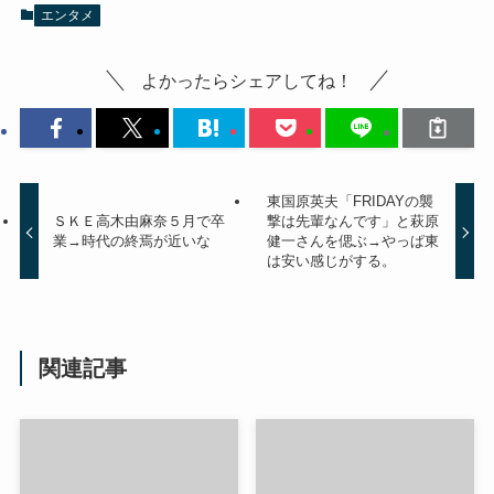
エンタメ
よかったらシェアしてね！
東国原英夫「FRIDAYの襲
ＳＫＥ高木由麻奈５月で卒
撃は先輩なんです」と萩原
業→時代の終焉が近いな
健一さんを偲ぶ→やっぱ東
は安い感じがする。
関連記事