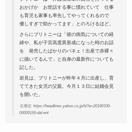
おかげか お世話する事に慣れていて 仕事
も育児も家事も率先してやってくれるので
優しすぎで助かってます」とのろけるほど。
さらにブリトニーは「彼の病気についての経
緯や、私が子宮高度異形成になった時のお話
を 発売したばかりのパネェ！出産で赤裸々
に描いてるんで」と自身の最新作についても
記した。
岩見は、ブリトニーが昨年４月に出産し、育
ててきた女児の父親。今月１３日に結婚会見
を開いた。
引用元: https://headlines.yahoo.co.jp/hl?a=20190330-
00000155-dal-ent