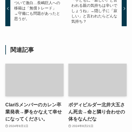
「子どもに『寂しい』と言
ついて激白…長嶋巨人への
われる親の気持ちは辛いで
移籍は「無償トレード」
しょうね」→隠し子に「寂
→守備にも問題があったと
しい」と言われたらどんな
思うが。
気持ち？
関連記事
ClariSメンバーのカレン卒
ボディビルダー北井大五さ
業発表→夢をかなえて幸せ
ん死去→命と隣り合わせの
になってください。
体をなんだな
2024年9月1日
2024年8月21日