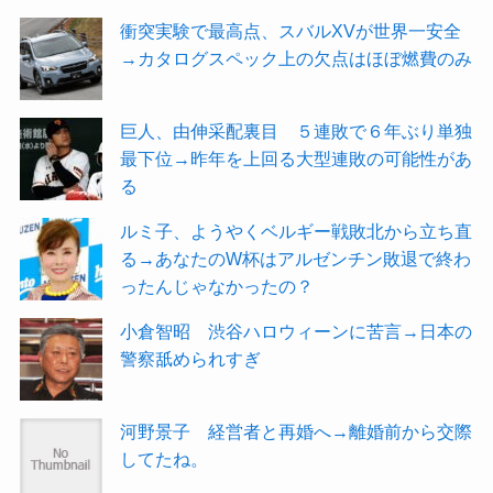
衝突実験で最高点、スバルXVが世界一安全
→カタログスペック上の欠点はほぼ燃費のみ
巨人、由伸采配裏目 ５連敗で６年ぶり単独
最下位→昨年を上回る大型連敗の可能性があ
る
ルミ子、ようやくベルギー戦敗北から立ち直
る→あなたのW杯はアルゼンチン敗退で終わ
ったんじゃなかったの？
小倉智昭 渋谷ハロウィーンに苦言→日本の
警察舐められすぎ
河野景子 経営者と再婚へ→離婚前から交際
してたね。