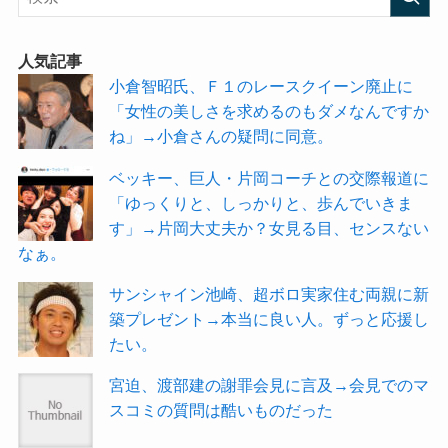
人気記事
小倉智昭氏、Ｆ１のレースクイーン廃止に
「女性の美しさを求めるのもダメなんですか
ね」→小倉さんの疑問に同意。
ベッキー、巨人・片岡コーチとの交際報道に
「ゆっくりと、しっかりと、歩んでいきま
す」→片岡大丈夫か？女見る目、センスない
なぁ。
サンシャイン池崎、超ボロ実家住む両親に新
築プレゼント→本当に良い人。ずっと応援し
たい。
宮迫、渡部建の謝罪会見に言及→会見でのマ
スコミの質問は酷いものだった