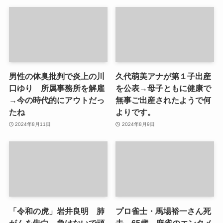
男性の体臭批判で炎上の川
久代萌美アナが第１子出産
口ゆり 所属事務所を解雇
を公表→母子ともに健康で
→今の時代的にアウトだっ
無事ご出産されたようで何
たね
よりです。
2024年8月11日
2024年8月9日
「令和の虎」岩井良明 肺
プロ雀士・馬場裕一さん死
がんを告白→負けないで頑
去 65歳→麻雀のエンタメ