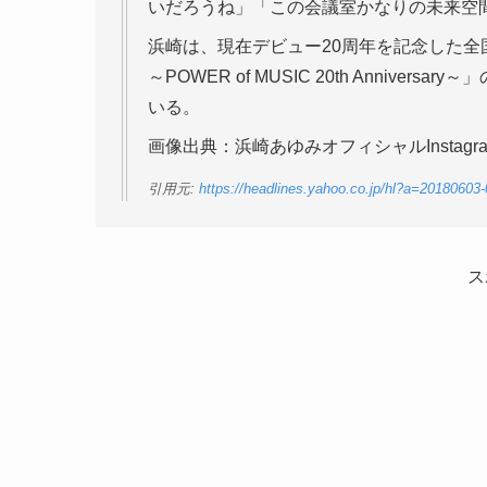
いだろうね」「この会議室かなりの未来空
浜崎は、現在デビュー20周年を記念した全国アリーナ
～POWER of MUSIC 20th Anniv
いる。
画像出典：浜崎あゆみオフィシャルInstagr
引用元:
https://headlines.yahoo.co.jp/hl?a=20180603
ス