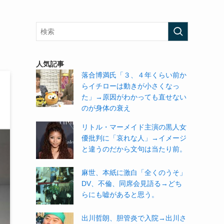
人気記事
落合博満氏「３、４年くらい前か
らイチローは動きが小さくなっ
た」→原因がわかっても直せない
のが身体の衰え
リトル・マーメイド主演の黒人女
優批判に「哀れな人」→イメージ
と違うのだから文句は当たり前。
麻世、本紙に激白「全くのうそ」
DV、不倫、同席会見語る→どち
らにも嘘があると思う。
出川哲朗、胆管炎で入院→出川さ