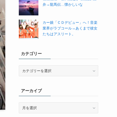
弁→龍馬伝…懐かしいな
カー娘「ＣＤデビュー」へ！音楽
業界がラブコール→あくまで彼女
たちはアスリート。
カテゴリー
カ
テ
ゴ
リ
アーカイブ
ー
ア
ー
カ