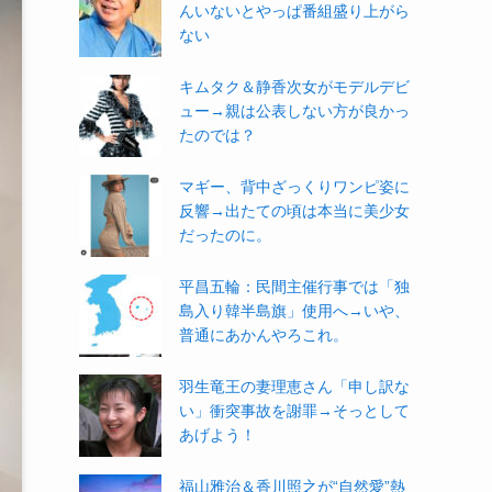
んいないとやっぱ番組盛り上がら
ない
キムタク＆静香次女がモデルデビ
ュー→親は公表しない方が良かっ
たのでは？
マギー、背中ざっくりワンピ姿に
反響→出たての頃は本当に美少女
だったのに。
平昌五輪：民間主催行事では「独
島入り韓半島旗」使用へ→いや、
普通にあかんやろこれ。
羽生竜王の妻理恵さん「申し訳な
い」衝突事故を謝罪→そっとして
あげよう！
福山雅治＆香川照之が“自然愛”熱