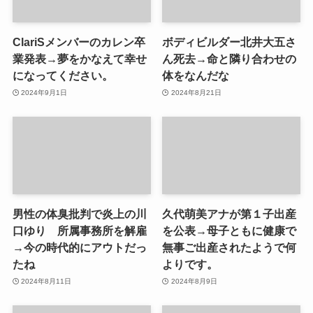
ClariSメンバーのカレン卒
ボディビルダー北井大五さ
業発表→夢をかなえて幸せ
ん死去→命と隣り合わせの
になってください。
体をなんだな
2024年9月1日
2024年8月21日
男性の体臭批判で炎上の川
久代萌美アナが第１子出産
口ゆり 所属事務所を解雇
を公表→母子ともに健康で
→今の時代的にアウトだっ
無事ご出産されたようで何
たね
よりです。
2024年8月11日
2024年8月9日