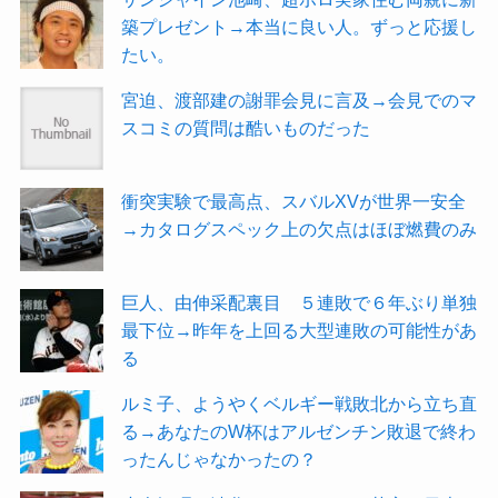
築プレゼント→本当に良い人。ずっと応援し
たい。
宮迫、渡部建の謝罪会見に言及→会見でのマ
スコミの質問は酷いものだった
衝突実験で最高点、スバルXVが世界一安全
→カタログスペック上の欠点はほぼ燃費のみ
巨人、由伸采配裏目 ５連敗で６年ぶり単独
最下位→昨年を上回る大型連敗の可能性があ
る
ルミ子、ようやくベルギー戦敗北から立ち直
る→あなたのW杯はアルゼンチン敗退で終わ
ったんじゃなかったの？