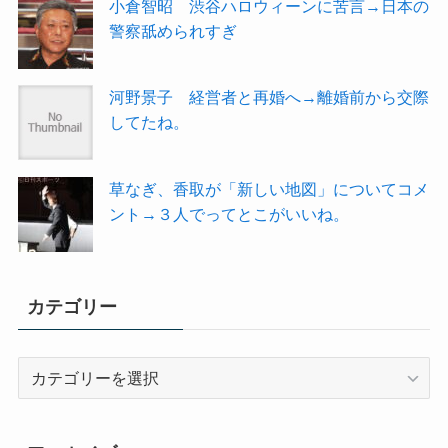
小倉智昭 渋谷ハロウィーンに苦言→日本の
警察舐められすぎ
河野景子 経営者と再婚へ→離婚前から交際
してたね。
草なぎ、香取が「新しい地図」についてコメ
ント→３人でってとこがいいね。
カテゴリー
カ
テ
ゴ
リ