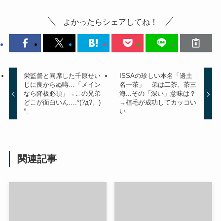
よかったらシェアしてね！
栄監督と同席した千原せい
ISSAの珍しい本名「邊土
じに良からぬ噂…「メイン
名一茶」 弟は二茶、茶三
なら降板必須」→この兄弟
海...その「深い」意味は？
どこが面白いん….°(?д?。)
→植毛が成功してカッコい
°.
い
関連記事