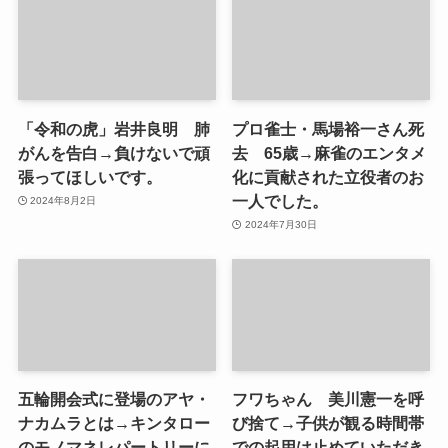
「令和の虎」岩井良明 肺
プロ雀士・馬場裕一さん死
がんを告白→負けないで頑
去 65歳→麻雀のエンタメ
張ってほしいです。
化に貢献された立役者のお
一人でした。
2024年8月2日
2024年7月30日
五輪開会式に登場のアヤ・
フワちゃん 美川憲一を呼
ナカムラとは→キンタロー
び捨て→子供が観る時間帯
のモノマネレパートリーに
での起用は止めていただき