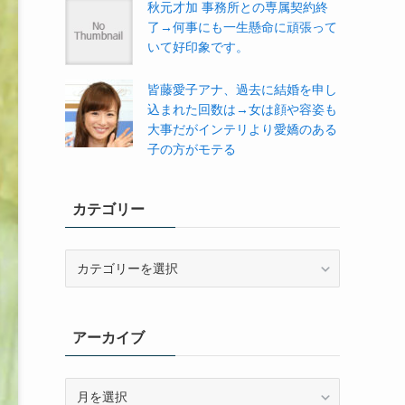
秋元才加 事務所との専属契約終
了→何事にも一生懸命に頑張って
いて好印象です。
皆藤愛子アナ、過去に結婚を申し
込まれた回数は→女は顔や容姿も
大事だがインテリより愛嬌のある
子の方がモテる
カテゴリー
カ
テ
ゴ
リ
アーカイブ
ー
ア