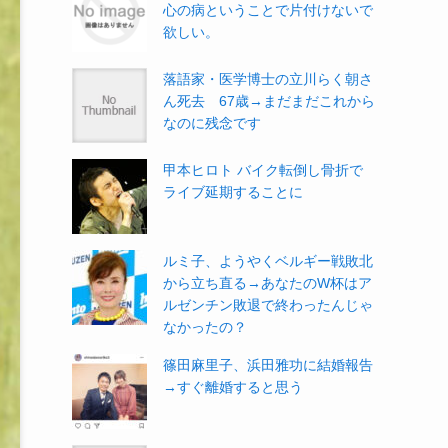
心の病ということで片付けないで
欲しい。
落語家・医学博士の立川らく朝さ
ん死去 67歳→まだまだこれから
なのに残念です
甲本ヒロト バイク転倒し骨折で
ライブ延期することに
ルミ子、ようやくベルギー戦敗北
から立ち直る→あなたのW杯はア
ルゼンチン敗退で終わったんじゃ
なかったの？
篠田麻里子、浜田雅功に結婚報告
→すぐ離婚すると思う