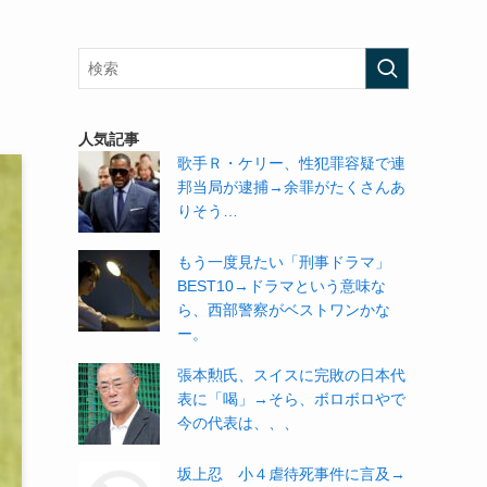
人気記事
歌手Ｒ・ケリー、性犯罪容疑で連
邦当局が逮捕→余罪がたくさんあ
りそう…
もう一度見たい「刑事ドラマ」
BEST10→ドラマという意味な
ら、西部警察がベストワンかな
ー。
張本勲氏、スイスに完敗の日本代
表に「喝」→そら、ボロボロやで
今の代表は、、、
坂上忍 小４虐待死事件に言及→