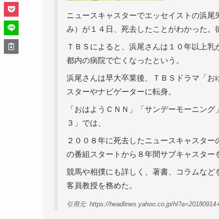
ニュースキャスターでエッセイストの浜尾
み）が１４日、死去したことがわかった。
ＴＢＳによると、浜尾さんは１０年以上乳
都内の病院で亡くなったという。
浜尾さんは早大卒業後、ＴＢＳドラマ「お
スターやナビゲーターに転身。
「おはようＣＮＮ」「サンデーモーニング
３」では、
２００８年に死去したニュースキャスター
の番組スタートから８年間サブキャスター
競馬や相撲にも詳しく、著書、コラムなど
客員教授を務めた。
引用元: https://headlines.yahoo.co.jp/hl?a=20180914