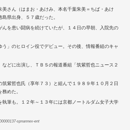
朱美さん（はまお・あけみ、本名千葉朱美＝ちば・あけ
徳島県出身、５７歳だった。
がんを患い闘病を続けていたが、１４日の早朝、入院先の
ゆう」のヒロイン役でデビュー。その後、情報番組のキャ
」などに出演し、ＴＢＳの報道番組「筑紫哲也ニュース２
の筑紫哲也氏（享年７３）と組んで１９８９年１０月２日
を務めた。
を執筆も。１２年～１３年には京都ノートルダム女子大学
-00000137-spnannex-ent