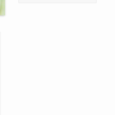
ー
カ
イ
ブ