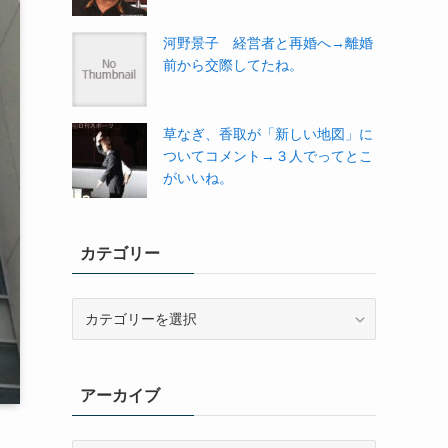
河野景子 経営者と再婚へ→離婚
前から交際してたね。
草なぎ、香取が「新しい地図」に
ついてコメント→３人でってとこ
がいいね。
カテゴリー
カ
テ
ゴ
リ
アーカイブ
ー