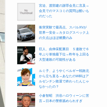
宮迫、渡部建の謝罪会見に言及→
会見でのマスコミの質問は酷いも
のだった
衝突実験で最高点、スバルXVが
世界一安全→カタログスペック上
の欠点はほぼ燃費のみ
巨人、由伸采配裏目 ５連敗で６
年ぶり単独最下位→昨年を上回る
大型連敗の可能性がある
ルミ子、ようやくベルギー戦敗北
から立ち直る→あなたのW杯はア
ルゼンチン敗退で終わったんじゃ
なかったの？
小倉智昭 渋谷ハロウィーンに苦
言→日本の警察舐められすぎ