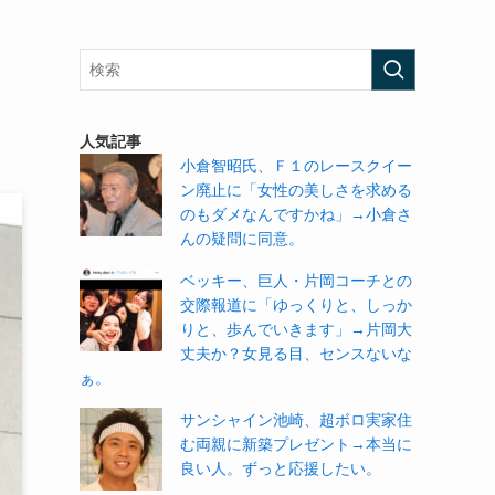
。
人気記事
小倉智昭氏、Ｆ１のレースクイー
ン廃止に「女性の美しさを求める
のもダメなんですかね」→小倉さ
んの疑問に同意。
ベッキー、巨人・片岡コーチとの
交際報道に「ゆっくりと、しっか
りと、歩んでいきます」→片岡大
丈夫か？女見る目、センスないな
ぁ。
サンシャイン池崎、超ボロ実家住
む両親に新築プレゼント→本当に
良い人。ずっと応援したい。