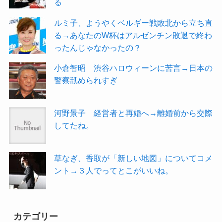
る
ルミ子、ようやくベルギー戦敗北から立ち直
る→あなたのW杯はアルゼンチン敗退で終わ
ったんじゃなかったの？
小倉智昭 渋谷ハロウィーンに苦言→日本の
警察舐められすぎ
河野景子 経営者と再婚へ→離婚前から交際
してたね。
草なぎ、香取が「新しい地図」についてコメ
ント→３人でってとこがいいね。
カテゴリー