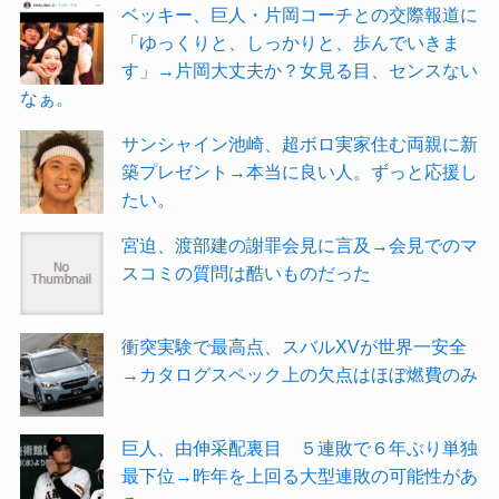
ベッキー、巨人・片岡コーチとの交際報道に
「ゆっくりと、しっかりと、歩んでいきま
す」→片岡大丈夫か？女見る目、センスない
なぁ。
サンシャイン池崎、超ボロ実家住む両親に新
築プレゼント→本当に良い人。ずっと応援し
たい。
宮迫、渡部建の謝罪会見に言及→会見でのマ
スコミの質問は酷いものだった
衝突実験で最高点、スバルXVが世界一安全
→カタログスペック上の欠点はほぼ燃費のみ
巨人、由伸采配裏目 ５連敗で６年ぶり単独
最下位→昨年を上回る大型連敗の可能性があ