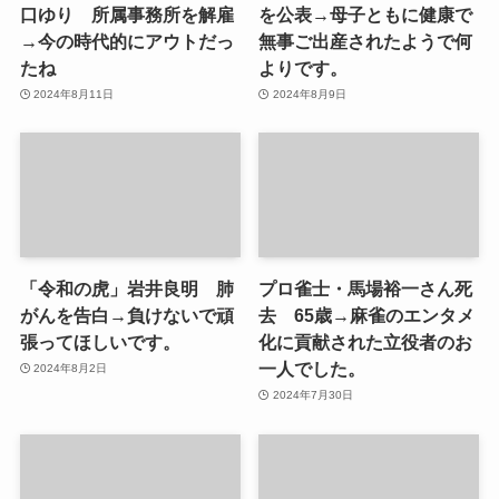
口ゆり 所属事務所を解雇
を公表→母子ともに健康で
→今の時代的にアウトだっ
無事ご出産されたようで何
たね
よりです。
2024年8月11日
2024年8月9日
「令和の虎」岩井良明 肺
プロ雀士・馬場裕一さん死
がんを告白→負けないで頑
去 65歳→麻雀のエンタメ
張ってほしいです。
化に貢献された立役者のお
一人でした。
2024年8月2日
2024年7月30日