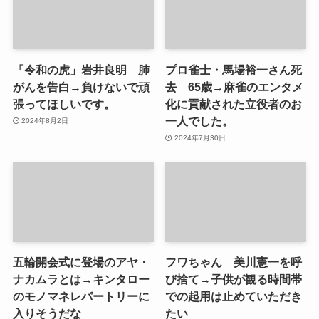
「令和の虎」岩井良明 肺
プロ雀士・馬場裕一さん死
がんを告白→負けないで頑
去 65歳→麻雀のエンタメ
張ってほしいです。
化に貢献された立役者のお
一人でした。
2024年8月2日
2024年7月30日
五輪開会式に登場のアヤ・
フワちゃん 美川憲一を呼
ナカムラとは→キンタロー
び捨て→子供が観る時間帯
のモノマネレパートリーに
での起用は止めていただき
入りそうだな
たい