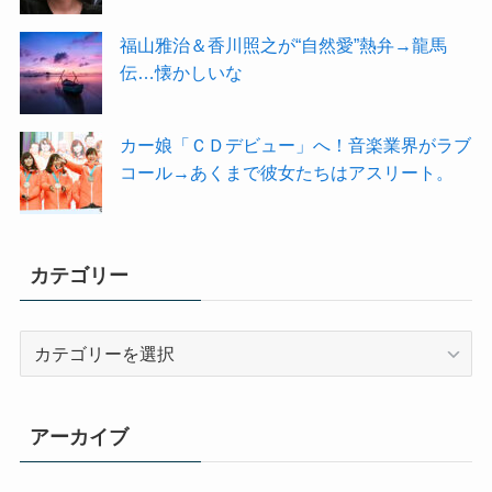
福山雅治＆香川照之が“自然愛”熱弁→龍馬
伝…懐かしいな
カー娘「ＣＤデビュー」へ！音楽業界がラブ
コール→あくまで彼女たちはアスリート。
カテゴリー
カ
テ
ゴ
リ
アーカイブ
ー