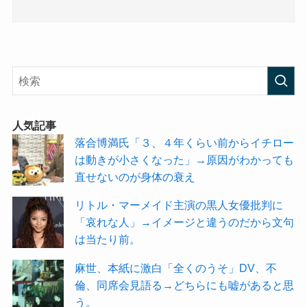
人気記事
落合博満氏「３、４年くらい前からイチロー
は動きが小さくなった」→原因がわかっても
直せないのが身体の衰え
リトル・マーメイド主演の黒人女優批判に
「哀れな人」→イメージと違うのだから文句
は当たり前。
麻世、本紙に激白「全くのうそ」DV、不
倫、同席会見語る→どちらにも嘘があると思
う。