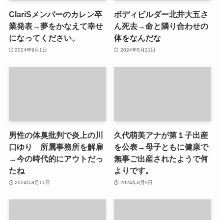
ClariSメンバーのカレン卒
ボディビルダー北井大五さ
業発表→夢をかなえて幸せ
ん死去→命と隣り合わせの
になってください。
体をなんだな
2024年9月1日
2024年8月21日
男性の体臭批判で炎上の川
久代萌美アナが第１子出産
口ゆり 所属事務所を解雇
を公表→母子ともに健康で
→今の時代的にアウトだっ
無事ご出産されたようで何
たね
よりです。
2024年8月11日
2024年8月9日