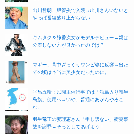
出川哲朗、胆管炎で入院→出川さんいないと
やっぱ番組盛り上がらない
キムタク＆静香次女がモデルデビュー→親は
公表しない方が良かったのでは？
マギー、背中ざっくりワンピ姿に反響→出た
ての頃は本当に美少女だったのに。
平昌五輪：民間主催行事では「独島入り韓半
島旗」使用へ→いや、普通にあかんやろこ
れ。
羽生竜王の妻理恵さん「申し訳ない」衝突事
故を謝罪→そっとしてあげよう！