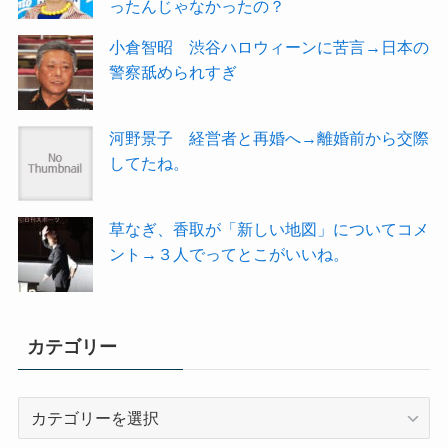
ったんじゃなかったの？
小倉智昭 渋谷ハロウィーンに苦言→日本の
警察舐められすぎ
河野景子 経営者と再婚へ→離婚前から交際
してたね。
草なぎ、香取が「新しい地図」についてコメ
ント→３人でってとこがいいね。
カテゴリー
カ
テ