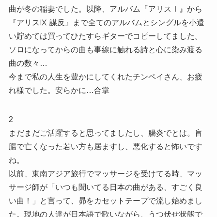
曲が冬の稲妻でした。以降、アルバム『アリスⅠ』から
『アリスⅨ 謀反』まで全てのアルバムとシングルを小遣
い貯めては買ってひたすらギターでコピーしてました。
ソロになってからの曲も事線に触れる詩と心に染み渡る
曲の数々…
今まで私の人生を豊かにしてくれたチンペイさん、お疲
れ様でした。安らかに…合掌
2
まだまだご活躍すると思ってましたし、腸炎でとは。盲
腸で亡くなった若い方も居ますし、悪化すると怖いです
ね。
以前、東南アジア旅行でマッサージを受けてる時、マッ
サージ師が「いつも聞いてる日本の曲がある、すごく良
い曲！」と言って、昴をカセットテープで流し始めまし
た。現地の人達が日本語で歌いながら、うつ伏せ状態で