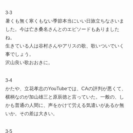
3-3
暑くも無く寒くもない季節本当にいい日旅立ちなさいま
した。今は亡き桑名さんとのエピソードもありました
ね。
生きている人は谷村さんやアリスの歌、歌いついでいく
事でしょう。
沢山良い歌おおきに。
3-4
かたや、立花孝志のYouTubeでは、CAの評判が悪くて、
横柄なのが加山雄三と原辰徳と言っていた。一般の、し
かも普通の人間に、声をかけて労える気遣いがあるか無
いか。その差は大きい。
3-5