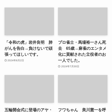
「令和の虎」岩井良明 肺
プロ雀士・馬場裕一さん死
がんを告白→負けないで頑
去 65歳→麻雀のエンタメ
張ってほしいです。
化に貢献された立役者のお
一人でした。
2024年8月2日
2024年7月30日
五輪開会式に登場のアヤ・
フワちゃん 美川憲一を呼