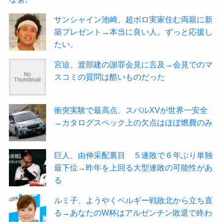
サンシャイン池崎、超ボロ実家住む両親に新
築プレゼント→本当に良い人。ずっと応援し
たい。
宮迫、渡部建の謝罪会見に言及→会見でのマ
スコミの質問は酷いものだった
衝突実験で最高点、スバルXVが世界一安全
→カタログスペック上の欠点はほぼ燃費のみ
巨人、由伸采配裏目 ５連敗で６年ぶり単独
最下位→昨年を上回る大型連敗の可能性があ
る
ルミ子、ようやくベルギー戦敗北から立ち直
る→あなたのW杯はアルゼンチン敗退で終わ