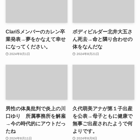
ClariSメンバーのカレン卒
ボディビルダー北井大五さ
業発表→夢をかなえて幸せ
ん死去→命と隣り合わせの
になってください。
体をなんだな
2024年9月1日
2024年8月21日
男性の体臭批判で炎上の川
久代萌美アナが第１子出産
口ゆり 所属事務所を解雇
を公表→母子ともに健康で
→今の時代的にアウトだっ
無事ご出産されたようで何
たね
よりです。
2024年8月11日
2024年8月9日