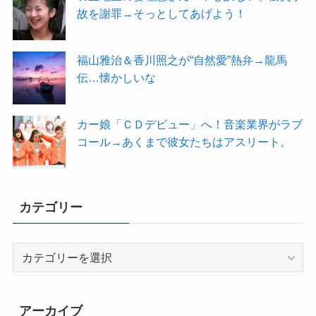
故を謝罪→そっとしてあげよう！
福山雅治＆香川照之が“自然愛”熱弁→龍馬
伝…懐かしいな
カー娘「ＣＤデビュー」へ！音楽業界がラブ
コール→あくまで彼女たちはアスリート。
カテゴリー
カ
テ
ゴ
リ
アーカイブ