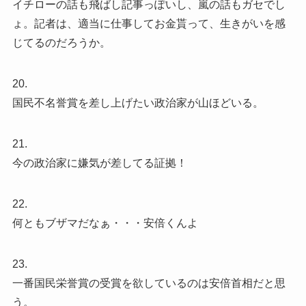
イチローの話も飛ばし記事っぽいし、嵐の話もガセでし
ょ。記者は、適当に仕事してお金貰って、生きがいを感
じてるのだろうか。
20.
国民不名誉賞を差し上げたい政治家が山ほどいる。
21.
今の政治家に嫌気が差してる証拠！
22.
何ともブザマだなぁ・・・安倍くんよ
23.
一番国民栄誉賞の受賞を欲しているのは安倍首相だと思
う。