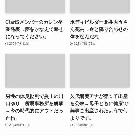
ClariSメンバーのカレン卒
ボディビルダー北井大五さ
業発表→夢をかなえて幸せ
ん死去→命と隣り合わせの
になってください。
体をなんだな
2024年9月1日
2024年8月21日
男性の体臭批判で炎上の川
久代萌美アナが第１子出産
口ゆり 所属事務所を解雇
を公表→母子ともに健康で
→今の時代的にアウトだっ
無事ご出産されたようで何
たね
よりです。
2024年8月11日
2024年8月9日