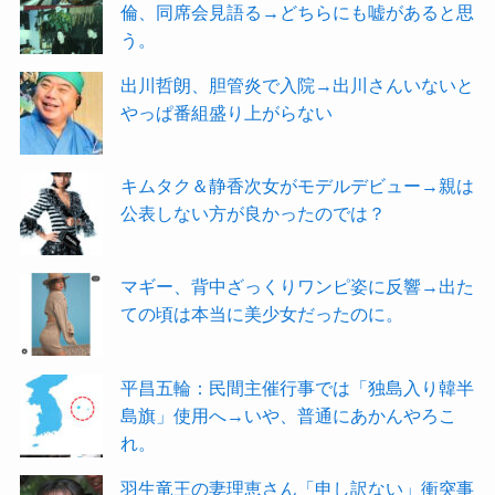
倫、同席会見語る→どちらにも嘘があると思
う。
出川哲朗、胆管炎で入院→出川さんいないと
やっぱ番組盛り上がらない
キムタク＆静香次女がモデルデビュー→親は
公表しない方が良かったのでは？
マギー、背中ざっくりワンピ姿に反響→出た
ての頃は本当に美少女だったのに。
平昌五輪：民間主催行事では「独島入り韓半
島旗」使用へ→いや、普通にあかんやろこ
れ。
羽生竜王の妻理恵さん「申し訳ない」衝突事