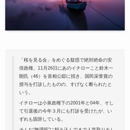
「桜を見る会」をめぐる疑惑で絶対絶命の安
倍政権。11月26日にあのイチローこと鈴木一
朗氏（46）を首相公邸に招き、国民栄誉賞の
授与を打診したものの、すげなく断られたと
いう。
イチローは小泉政権下の2001年と04年、そし
て引退後の今年３月にも打診を受けたが、い
ずれも固辞している。
そんな“無理筋”に頼み込んでまで人気取りをし