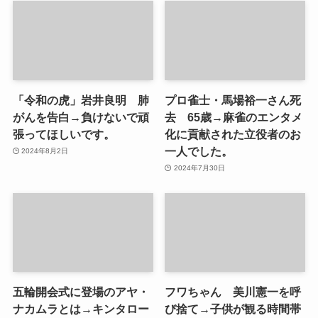
「令和の虎」岩井良明 肺
プロ雀士・馬場裕一さん死
がんを告白→負けないで頑
去 65歳→麻雀のエンタメ
張ってほしいです。
化に貢献された立役者のお
一人でした。
2024年8月2日
2024年7月30日
五輪開会式に登場のアヤ・
フワちゃん 美川憲一を呼
ナカムラとは→キンタロー
び捨て→子供が観る時間帯