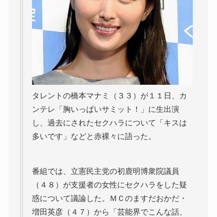
タレントの橋本マナミ（３３）が１１日、カ
ンテレ「胸いっぱいサミット！」に生出演
し、過去にされたセクハラについて「キスは
多いです」などと赤裸々に語った。
番組では、立憲民主党の初鹿明博衆院議員
（４８）が支援者の女性にセクハラをした疑
惑について議論した。ＭＣのますだおかだ・
増田英彦（４７）から「芸能界でこんな話、