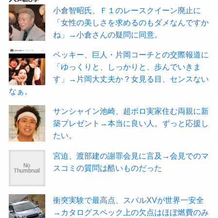
小倉智昭氏、Ｆ１のレースクイーン廃止に
「女性の美しさを求めるのもダメなんですか
ね」→小倉さんの疑問に同意。
ベッキー、巨人・片岡コーチとの交際報道に
「ゆっくりと、しっかりと、歩んでいきま
す」→片岡大丈夫か？女見る目、センスない
なぁ。
サンシャイン池崎、超ボロ実家住む両親に新
築プレゼント→本当に良い人。ずっと応援し
たい。
宮迫、渡部建の謝罪会見に言及→会見でのマ
スコミの質問は酷いものだった
衝突実験で最高点、スバルXVが世界一安全
→カタログスペック上の欠点はほぼ燃費のみ