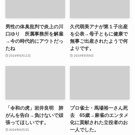
男性の体臭批判で炎上の川
久代萌美アナが第１子出産
口ゆり 所属事務所を解雇
を公表→母子ともに健康で
→今の時代的にアウトだっ
無事ご出産されたようで何
たね
よりです。
2024年8月11日
2024年8月9日
「令和の虎」岩井良明 肺
プロ雀士・馬場裕一さん死
がんを告白→負けないで頑
去 65歳→麻雀のエンタメ
張ってほしいです。
化に貢献された立役者のお
一人でした。
2024年8月2日