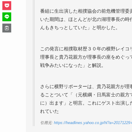
番組に生出演した相撲協会の前危機管理委
いた期間は、ほとんどが北の湖理事長の時
んもきちっとしていた」と明かした。
この発言に相撲取材歴３０年の横野レイコ
理事長と貴乃花親方が理事長の座をめぐっ
戦争みたいになった」と解説。
さらに横野リポーターは、貴乃花親方が理
ることついて「（元横綱・日馬富士の親方
に）出ます」と明言。これにゲスト出演し
れていた
引用元:
https://headlines.yahoo.co.jp/hl?a=201712