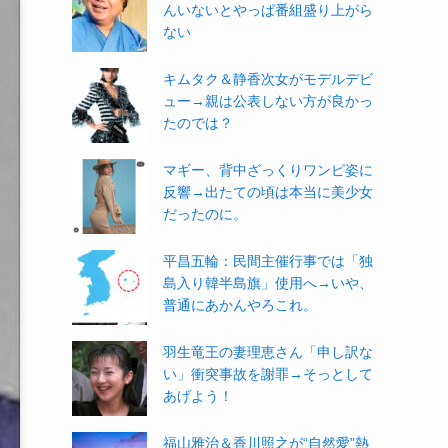
んいないとやっぱ番組盛り上がら
ない
キムタク＆静香次女がモデルデビ
ュー→親は公表しない方が良かっ
たのでは？
マギー、背中ざっくりワンピ姿に
反響→出たての頃は本当に美少女
だったのに。
平昌五輪：民間主催行事では「独
島入り韓半島旗」使用へ→いや、
普通にあかんやろこれ。
羽生竜王の妻理恵さん「申し訳な
い」衝突事故を謝罪→そっとして
あげよう！
福山雅治＆香川照之が“自然愛”熱