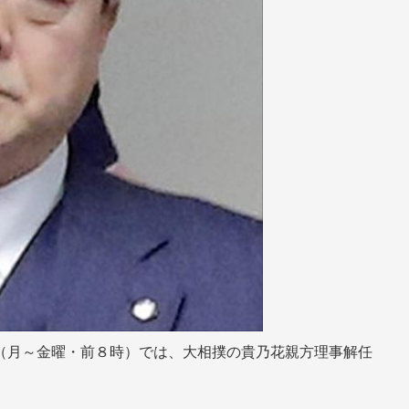
（月～金曜・前８時）では、大相撲の貴乃花親方理事解任