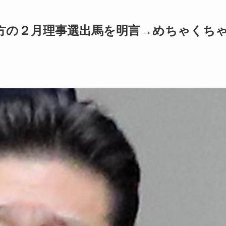
方の２月理事選出馬を明言→めちゃくち