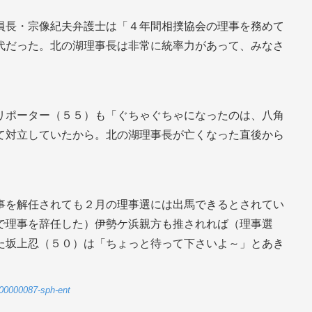
員長・宗像紀夫弁護士は「４年間相撲協会の理事を務めて
代だった。北の湖理事長は非常に統率力があって、みなさ
リポーター（５５）も「ぐちゃぐちゃになったのは、八角
て対立していたから。北の湖理事長が亡くなった直後から
事を解任されても２月の理事選には出馬できるとされてい
で理事を辞任した）伊勢ケ浜親方も推されれば（理事選
た坂上忍（５０）は「ちょっと待って下さいよ～」とあき
29-00000087-sph-ent