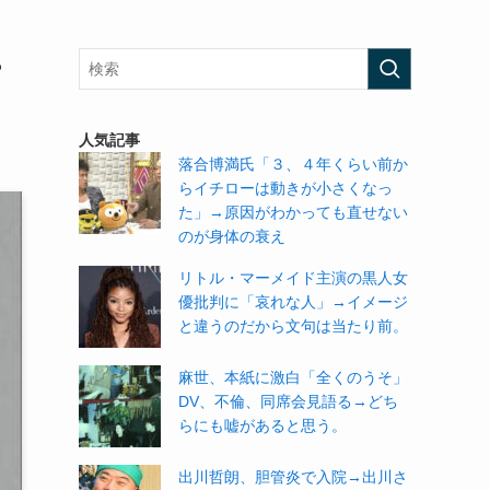
ゃ
人気記事
落合博満氏「３、４年くらい前か
らイチローは動きが小さくなっ
た」→原因がわかっても直せない
のが身体の衰え
リトル・マーメイド主演の黒人女
優批判に「哀れな人」→イメージ
と違うのだから文句は当たり前。
麻世、本紙に激白「全くのうそ」
DV、不倫、同席会見語る→どち
らにも嘘があると思う。
出川哲朗、胆管炎で入院→出川さ