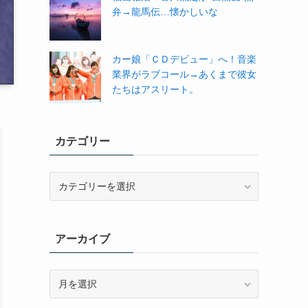
弁→龍馬伝…懐かしいな
カー娘「ＣＤデビュー」へ！音楽
業界がラブコール→あくまで彼女
たちはアスリート。
カテゴリー
カ
テ
ゴ
リ
アーカイブ
ー
ア
ー
カ