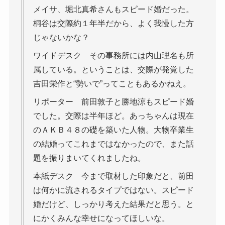
メイサ、堀北真希さんもスピード婚だった。
桐谷は交際約１年半だから、よく我慢した方
じゃないかな？
ワイドデスク その事務所には内山理名も所
属している。ということは、交際が発覚した
吉田栄作と“勢いで”ってこともあるかねえ。
リポーター 前田敦子と勝地涼もスピード婚
でした。交際は半年ほど。あっちゃんは現在
のＡＫＢ４８の礎を築いた人物。大物卒業生
の結婚ってこれまではなかったので、また話
題を振りまいてくれましたね。
本紙デスク 今まで取材した印象だと、前田
は何かに流されるタイプではない。スピード
婚だけど、しっかり考えた結果だと思う。と
にかくみんな幸せになってほしいな。