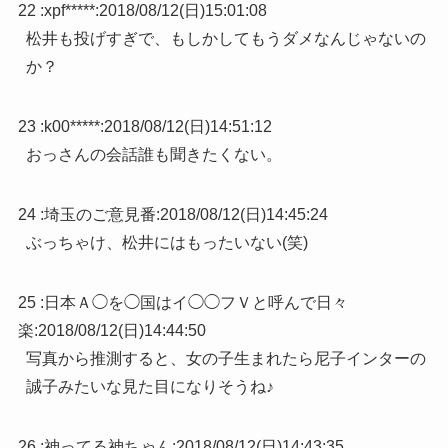
22 :
xpf*****
:
2018/08/12(日)15:01:08
松井も投げすぎで、もしかしてもうダメなんじゃないの
か？
23 :
k00*****
:
2018/08/12(日)14:51:12
おっさんの会話誰も聞きたくない。
24 :
埼玉のご意見番
:
2018/08/12(日)14:45:24
ぶっちゃけ、松井にはもったいない(笑)
25 :
日本Ａ◯を◯国はイ◯◯フＶと呼んで日々
楽
:
2018/08/12(日)14:44:50
写真から推測すると、女の子生まれたら尼子インターの
誠子みたいな見た目になりそうね♪
26 :
神ってる神ちゃん
:
2018/08/12(日)14:43:35