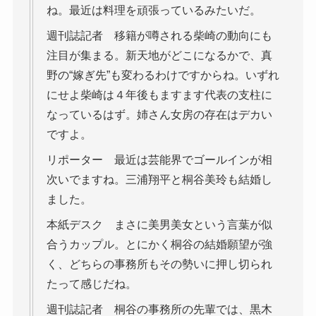
ね。最近は料理を頑張っているみたいだ。
週刊誌記者 移籍が噂される柴崎の動向にも
注目が集まる。新天地がどこになるかで、真
野の“嫁ぎ先”も変わるわけですからね。いずれ
にせよ柴崎は４年後もますます代表の支柱に
なっているはず。姉さん女房の存在はデカい
ですよ。
リポーター 最近は芸能界でゴールインが相
次いでますね。三浦翔平と桐谷美玲も結婚し
ました。
本紙デスク まさに美男美女という言葉が似
合うカップル。とにかく桐谷の結婚願望が強
く、どちらの事務所もその勢いに押し切られ
たって感じだね。
週刊誌記者 桐谷の事務所の先輩では、黒木