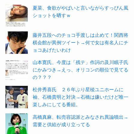
夏菜、食欲がやばいと言いながらすっぴん風
ショットを晒すｗ
藤井五段へのチョコ手渡しは止めて！関西将
棋会館が異例ツイート→何で女は有名人にチ
ョコあげたいわけ
山本寛氏、今度は「残テ」作詞の及川眠子氏
にかみつき→えっ、オリコンの順位で見てる
の？？？
松井秀喜氏 ２６年ぶり星稜ユニホームに
袖、石橋貴明と対決→石橋は嫌いだけど唯一
楽しみにしてる番組。
高橋真麻、転売容認派とみなされ異論噴出→
需要と供給が成り立ってる