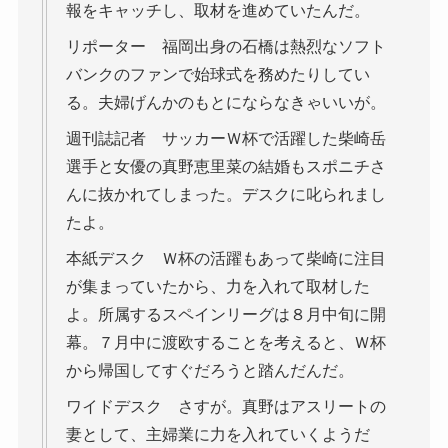
報をキャッチし、取材を進めていたんだ。
リポーター 福岡出身の石橋は熱烈なソフト
バンクのファンで始球式を務めたりしてい
る。夫婦げんかのもとにならなきゃいいが。
週刊誌記者 サッカーＷ杯で活躍した柴崎岳
選手と女優の真野恵里菜の結婚もスポニチさ
んに抜かれてしまった。デスクに叱られまし
たよ。
本紙デスク Ｗ杯の活躍もあって柴崎に注目
が集まっていたから、力を入れて取材した
よ。所属するスペインリーグは８月中旬に開
幕。７月中に渡欧することを考えると、Ｗ杯
から帰国してすぐだろうと踏んだんだ。
ワイドデスク さすが。真野はアスリートの
妻として、主婦業に力を入れていくようだ