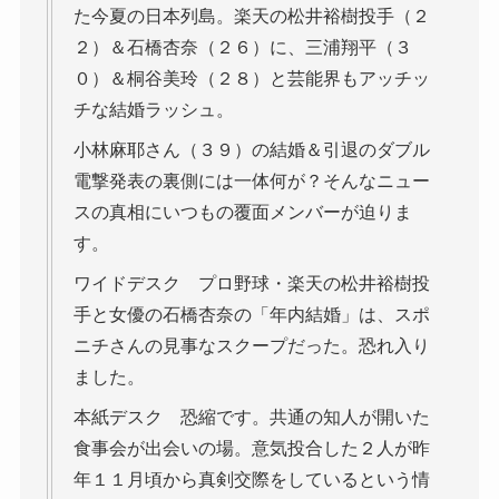
た今夏の日本列島。楽天の松井裕樹投手（２
２）＆石橋杏奈（２６）に、三浦翔平（３
０）＆桐谷美玲（２８）と芸能界もアッチッ
チな結婚ラッシュ。
小林麻耶さん（３９）の結婚＆引退のダブル
電撃発表の裏側には一体何が？そんなニュー
スの真相にいつもの覆面メンバーが迫りま
す。
ワイドデスク プロ野球・楽天の松井裕樹投
手と女優の石橋杏奈の「年内結婚」は、スポ
ニチさんの見事なスクープだった。恐れ入り
ました。
本紙デスク 恐縮です。共通の知人が開いた
食事会が出会いの場。意気投合した２人が昨
年１１月頃から真剣交際をしているという情