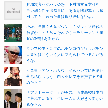
財務次官セクハラ疑惑 下村博文元文科相
テレ朝女性記者録音に「ある意味犯罪」→撤
回しても、言った事は取り消せないよ。
松坂、年俸９６％ダウン Ｒソックス時代の
わずか１・５％→それでもサラリーマンの年
収の3倍はあるから
ダンプ松本３２年のパチンコ依存症→パチン
コ業界はこういう人に支えられているんだろ
うな。
＜森星＞アン・ハサウェイらセレブに囲まれ
落ち込む→もう、白人セレブを崇拝するの止
めたら？
「アメトーーク！」が謝罪 西成高校は本当
に荒れている？→クレームが大好き人間がい
るからね