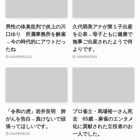
男性の体臭批判で炎上の川
久代萌美アナが第１子出産
口ゆり 所属事務所を解雇
を公表→母子ともに健康で
→今の時代的にアウトだっ
無事ご出産されたようで何
たね
よりです。
2024年8月11日
2024年8月9日
「令和の虎」岩井良明 肺
プロ雀士・馬場裕一さん死
がんを告白→負けないで頑
去 65歳→麻雀のエンタメ
張ってほしいです。
化に貢献された立役者のお
一人でした。
2024年8月2日