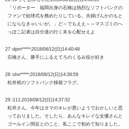
「リポーター 福岡出身の石橋は熱烈なソフトバンクの
ファンで始球式を務めたりしている。夫婦げんかのもと
にならなきゃいいが。」ど～でもええ～～マスゴミのへ
っぽこ記者は自分達の行く末を心配せえよ
27 :
dpm*****
:
2018/08/12(日)14:40:48
石橋さん、勝手にふるえてろのくるみ役が好き
28 :
sho*****
:
2018/08/12(日)14:38:59
松井裕のソフトバンク移籍フラグ。
29 :
111
:
2018/08/12(日)14:37:32
松井さん、今年はタマのキレが悪いようでおかしいと思
っておりました。そしたら、あんなキレイな女優さんと
ゴールイン間近とのこと、私ここで初めて知りました。