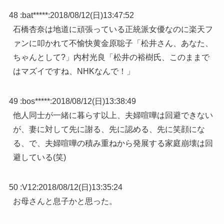
48 :
bat*****
:
2018/08/12(日)13:47:52
石橋杏奈は地道に頑張っている正統派女優なのに楽天フ
ァンに叩かれて不愉快黄金原聡子「松井さん、あなた、
ちゃんとして?」内村光良「松井の裕樹氏、このままで
はマズイですね、NHKなんで！」
49 :
bos*****
:
2018/08/12(日)13:38:49
他人同士が一緒に暮らす以上、夫婦喧嘩は回避できない
が、妻に対して先に謝る、先に認める、先に笑顔にな
る、で、夫婦喧嘩の積み重ねから発展する家庭崩壊は回
避している(笑)
50 :
V12
:
2018/08/12(日)13:35:24
お母さんと息子かと思った。