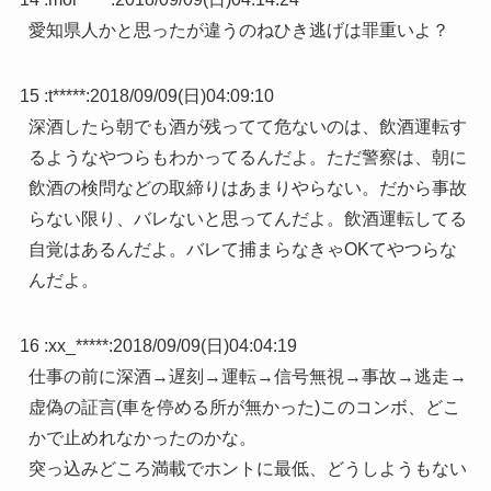
愛知県人かと思ったが違うのねひき逃げは罪重いよ？
15 :
t*****
:
2018/09/09(日)04:09:10
深酒したら朝でも酒が残ってて危ないのは、飲酒運転す
るようなやつらもわかってるんだよ。ただ警察は、朝に
飲酒の検問などの取締りはあまりやらない。だから事故
らない限り、バレないと思ってんだよ。飲酒運転してる
自覚はあるんだよ。バレて捕まらなきゃOKてやつらな
んだよ。
16 :
xx_*****
:
2018/09/09(日)04:04:19
仕事の前に深酒→遅刻→運転→信号無視→事故→逃走→
虚偽の証言(車を停める所が無かった)このコンボ、どこ
かで止めれなかったのかな。
突っ込みどころ満載でホントに最低、どうしようもない