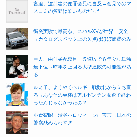
宮迫、渡部建の謝罪会見に言及→会見でのマ
スコミの質問は酷いものだった
衝突実験で最高点、スバルXVが世界一安全
→カタログスペック上の欠点はほぼ燃費のみ
巨人、由伸采配裏目 ５連敗で６年ぶり単独
最下位→昨年を上回る大型連敗の可能性があ
る
ルミ子、ようやくベルギー戦敗北から立ち直
る→あなたのW杯はアルゼンチン敗退で終わ
ったんじゃなかったの？
小倉智昭 渋谷ハロウィーンに苦言→日本の
警察舐められすぎ