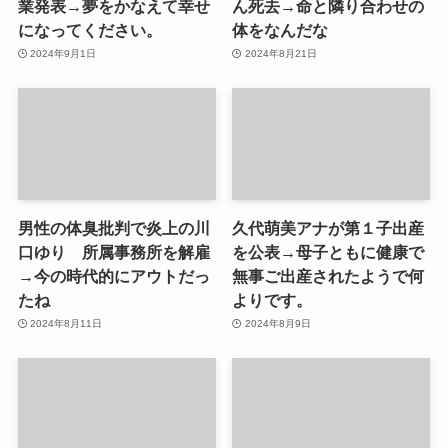
業発表→夢をかなえて幸せ
ん死去→命と隣り合わせの
になってください。
体をなんだな
2024年9月1日
2024年8月21日
男性の体臭批判で炎上の川
久代萌美アナが第１子出産
口ゆり 所属事務所を解雇
を公表→母子ともに健康で
→今の時代的にアウトだっ
無事ご出産されたようで何
たね
よりです。
2024年8月11日
2024年8月9日