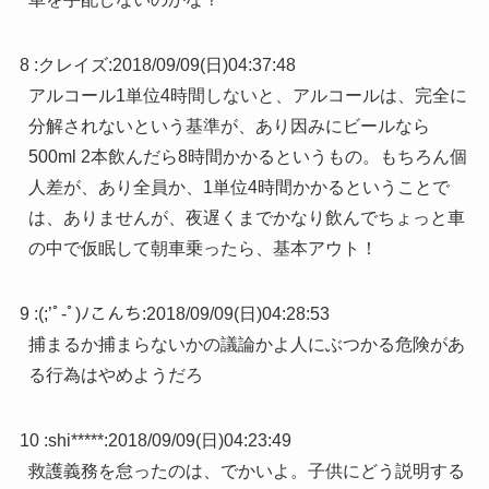
8 :
クレイズ
:
2018/09/09(日)04:37:48
アルコール1単位4時間しないと、アルコールは、完全に
分解されないという基準が、あり因みにビールなら
500ml 2本飲んだら8時間かかるというもの。もちろん個
人差が、あり全員か、1単位4時間かかるということで
は、ありませんが、夜遅くまでかなり飲んでちょっと車
の中で仮眠して朝車乗ったら、基本アウト！
9 :
(;’ﾟ-ﾟ)ﾉこんち
:
2018/09/09(日)04:28:53
捕まるか捕まらないかの議論かよ人にぶつかる危険があ
る行為はやめようだろ
10 :
shi*****
:
2018/09/09(日)04:23:49
救護義務を怠ったのは、でかいよ。子供にどう説明する