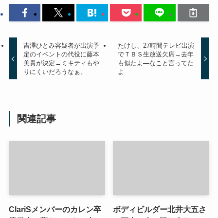
吉澤ひとみ容疑者が出演予
たけし、27時間テレビ出演
定のイベントの代役に藤本
でＴＢＳ生放送欠席→去年
美貴が決定→ミキティもや
も似たよ―なこと言ってた
りにくいだろうなぁ。
よ
関連記事
ClariSメンバーのカレン卒
ボディビルダー北井大五さ