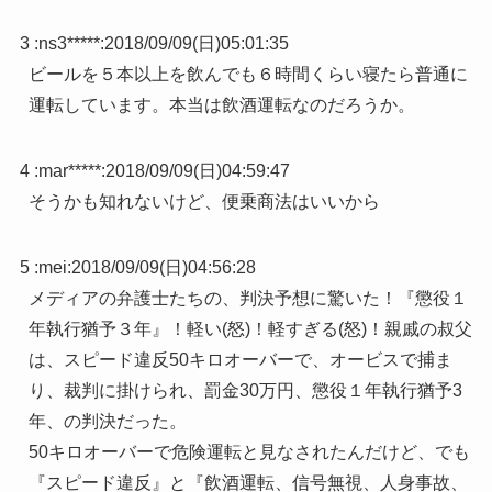
3 :
ns3*****
:
2018/09/09(日)05:01:35
ビールを５本以上を飲んでも６時間くらい寝たら普通に
運転しています。本当は飲酒運転なのだろうか。
4 :
mar*****
:
2018/09/09(日)04:59:47
そうかも知れないけど、便乗商法はいいから
5 :
mei
:
2018/09/09(日)04:56:28
メディアの弁護士たちの、判決予想に驚いた！『懲役１
年執行猶予３年』！軽い(怒)！軽すぎる(怒)！親戚の叔父
は、スピード違反50キロオーバーで、オービスで捕ま
り、裁判に掛けられ、罰金30万円、懲役１年執行猶予3
年、の判決だった。
50キロオーバーで危険運転と見なされたんだけど、でも
『スピード違反』と『飲酒運転、信号無視、人身事故、