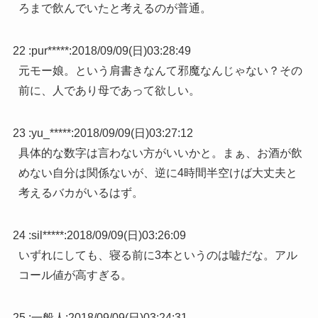
ろまで飲んでいたと考えるのが普通。
22 :
pur*****
:
2018/09/09(日)03:28:49
元モー娘。という肩書きなんて邪魔なんじゃない？その
前に、人であり母であって欲しい。
23 :
yu_*****
:
2018/09/09(日)03:27:12
具体的な数字は言わない方がいいかと。まぁ、お酒が飲
めない自分は関係ないが、逆に4時間半空けば大丈夫と
考えるバカがいるはず。
24 :
sil*****
:
2018/09/09(日)03:26:09
いずれにしても、寝る前に3本というのは嘘だな。アル
コール値が高すぎる。
25 :
一般人
:
2018/09/09(日)03:24:31