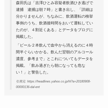
森田氏は「吉澤ひとみ容疑者飲酒ひき逃げで
逮捕 逮捕は朝７時」と書き出し、「詳細は
分かりませんが、ちなみに、飲酒運転の検挙
事例のうち、飲酒後時間をおいて運転してい
たのが、４割近くある」とデータをブログに
掲載した。
「ビール２本飲んで血中から消えるのに４時
間半ぐらいかかる。飲んだ翌朝のアルコール
濃度、参考まで」とこれについてもデータを
掲載。「飲み過ぎたら朝になっても危な
い！」と警告した。
引用元: https://headlines.yahoo.co.jp/hl?a=20180908-
00000136-dal-ent