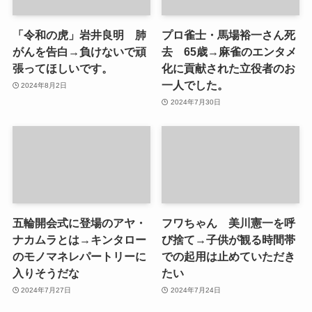
「令和の虎」岩井良明 肺
プロ雀士・馬場裕一さん死
がんを告白→負けないで頑
去 65歳→麻雀のエンタメ
張ってほしいです。
化に貢献された立役者のお
一人でした。
2024年8月2日
2024年7月30日
五輪開会式に登場のアヤ・
フワちゃん 美川憲一を呼
ナカムラとは→キンタロー
び捨て→子供が観る時間帯
のモノマネレパートリーに
での起用は止めていただき
入りそうだな
たい
2024年7月27日
2024年7月24日