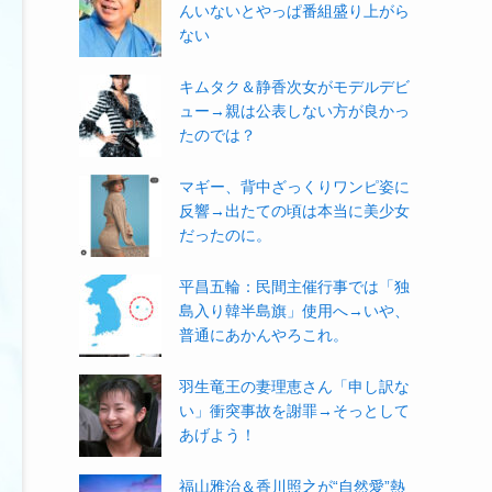
んいないとやっぱ番組盛り上がら
ない
キムタク＆静香次女がモデルデビ
ュー→親は公表しない方が良かっ
たのでは？
マギー、背中ざっくりワンピ姿に
反響→出たての頃は本当に美少女
だったのに。
平昌五輪：民間主催行事では「独
島入り韓半島旗」使用へ→いや、
普通にあかんやろこれ。
羽生竜王の妻理恵さん「申し訳な
い」衝突事故を謝罪→そっとして
あげよう！
福山雅治＆香川照之が“自然愛”熱