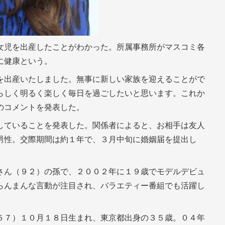
女児を出産したことがわかった。所属事務所がマスコミ各
に健康という。
を出産いたしました。無事に新しい家族を迎えることがで
らしく明るく楽しく毎日を過ごしたいと思います。これか
のコメントを発表した。
していることを発表した。関係者によると、お相手は友人
男性。交際期間は約１年で、３月中旬に婚姻届を提出し
さん（９２）の孫で、２００２年に１９歳でモデルデビュ
らんまんな言動が注目され、バラエティー番組でも活躍し
５７）１０月１８日生まれ、東京都出身の３５歳。０４年