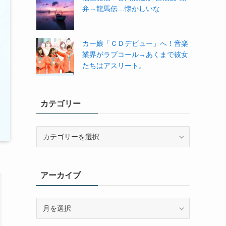
弁→龍馬伝…懐かしいな
カー娘「ＣＤデビュー」へ！音楽
業界がラブコール→あくまで彼女
たちはアスリート。
カテゴリー
カ
テ
ゴ
リ
アーカイブ
ー
ア
ー
カ