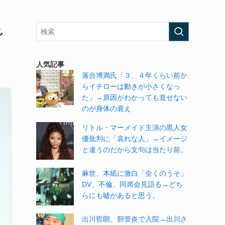
れ
人気記事
落合博満氏「３、４年くらい前か
らイチローは動きが小さくなっ
た」→原因がわかっても直せない
のが身体の衰え
リトル・マーメイド主演の黒人女
優批判に「哀れな人」→イメージ
と違うのだから文句は当たり前。
麻世、本紙に激白「全くのうそ」
DV、不倫、同席会見語る→どち
らにも嘘があると思う。
出川哲朗、胆管炎で入院→出川さ