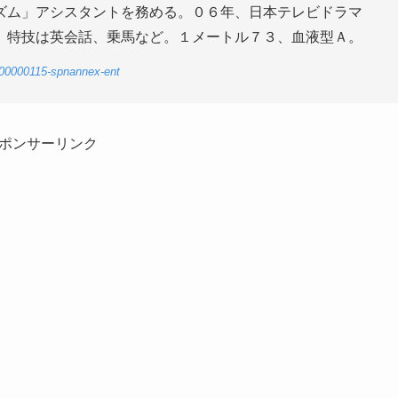
ズム」アシスタントを務める。０６年、日本テレビドラマ
。特技は英会話、乗馬など。１メートル７３、血液型Ａ。
-00000115-spnannex-ent
ポンサーリンク