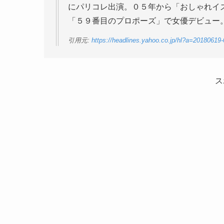
にパリコレ出演。０５年から「おしゃれイ
「５９番目のプロポーズ」で女優デビュー
引用元:
https://headlines.yahoo.co.jp/hl?a=20180619
ス