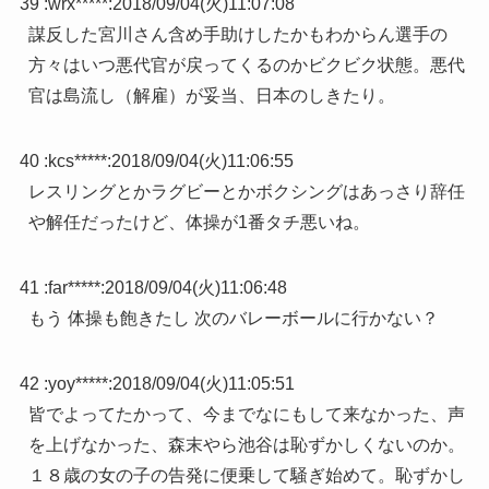
39 :
wrx*****
:
2018/09/04(火)11:07:08
謀反した宮川さん含め手助けしたかもわからん選手の
方々はいつ悪代官が戻ってくるのかビクビク状態。悪代
官は島流し（解雇）が妥当、日本のしきたり。
40 :
kcs*****
:
2018/09/04(火)11:06:55
レスリングとかラグビーとかボクシングはあっさり辞任
や解任だったけど、体操が1番タチ悪いね。
41 :
far*****
:
2018/09/04(火)11:06:48
もう 体操も飽きたし 次のバレーボールに行かない？
42 :
yoy*****
:
2018/09/04(火)11:05:51
皆でよってたかって、今までなにもして来なかった、声
を上げなかった、森末やら池谷は恥ずかしくないのか。
１８歳の女の子の告発に便乗して騒ぎ始めて。恥ずかし