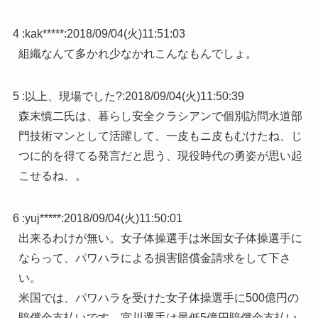
4 :
kak*****
:
2018/09/04(火)11:51:03
組織なんて多かれ少なかれこんなもんでしょ。
5 :
以上、現場でした?
:
2018/09/04(火)11:50:39
森末慎二氏は、暮らし安全クラシアンで個別訪問水道部
門技術マンとして活躍して、一皮もニ皮もむけたね、じ
つに的を得てる発言だと思う、現役時代の勇姿が思い起
こせるね、。
6 :
yuj*****
:
2018/09/04(火)11:50:01
出来るわけが無い。女子体操選手は米国女子体操選手に
ならって、パワハラによる損害賠償金請求をして下さ
い。
米国では、パワハラを受けた女子体操選手に500億円の
賠償金支払いです。宮川選手は最低5億円賠償金支払い