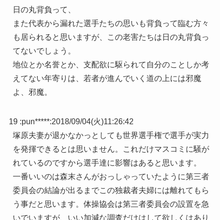
日の丸背負って、
また代表から漏れた選手たちの思いも背負って臨む方々
も居られると思いますが、この老害たちは日の丸背負っ
てないでしょう。
地位とか名誉とか、支配欲に駆られて自分のことしか考
えてない年寄りは、若者が進んでいく道の上には邪魔
よ、邪魔。
19 :
pun*****
:
2018/09/04(火)11:26:42
塚原夫妻が退かなかっとしても世界選手権で選手が実力
を発揮できるとは思いません。これだけマスコミに騒が
れているのですから選手達に影響はあると思います。
一番いいのは森末さんがおっしゃっていたように第三者
委員会の結論が出るまでこの独裁者夫婦には離れてもら
う事だと思います。体操協会は第三者委員会の設置を急
いでいますが、いい加減な調査だけはして欲しくはあり