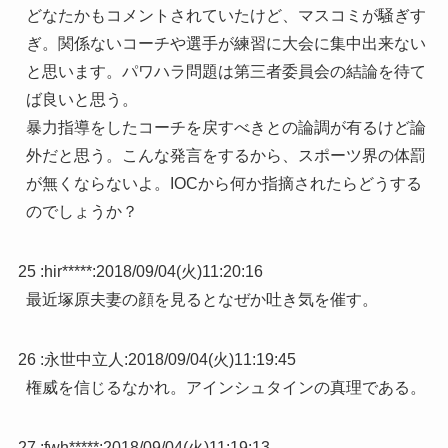
どなたかもコメントされていたけど、マスコミが騒ぎす
ぎ。関係ないコーチや選手が練習に大会に集中出来ない
と思います。パワハラ問題は第三者委員会の結論を待て
ば良いと思う。
暴力指導をしたコーチを戻すべきとの論調が有るけど論
外だと思う。こんな発言をするから、スポーツ界の体罰
が無くならないよ。IOCから何か指摘されたらどうする
のでしょうか？
25 :
hir*****
:
2018/09/04(火)11:20:16
最近塚原夫妻の顔を見るとなぜか吐き気を催す。
26 :
永世中立人
:
2018/09/04(火)11:19:45
権威を信じるなかれ。アインシュタインの真理である。
27 :
fwh*****
:
2018/09/04(火)11:19:13