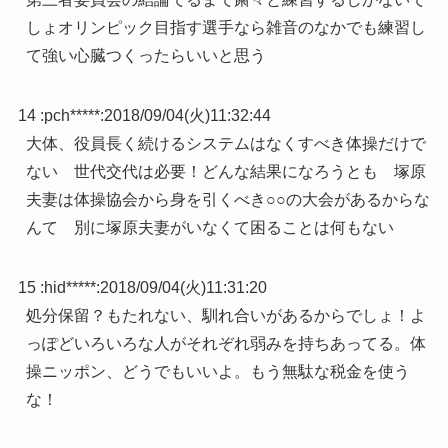
しょオリンピック目指す選手なら雑音のなかでも練習し
て強い心臓つくったらいいと思う
14 :
pch*****
:
2018/09/04(火)11:32:44
大体、役員長く続けるシステムはなくすべき体操だけで
ない 世代交代は必要！どんな結果になろうとも 塚原
夫妻は体操協会から身を引くべき○○の大会があるからな
んて 別に塚原夫妻がいなくて困ることは何もない
15 :
hid*****
:
2018/09/04(火)11:31:20
処分保留？もたれない、馴れ合いがあるからでしょ！よ
っぽどいろいろな人がそれぞれ弱みを持ちあってる。体
操ニッポン、どうでもいいよ。もう無駄な税金を使う
な！