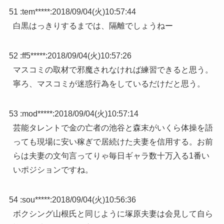
51 :
tem*****
:
2018/09/04(火)10:57:44
白黒はっきりするまでは、隔離でしょうねー
52 :
ff5*****
:
2018/09/04(火)10:57:26
マスコミの取材で邪魔されなければ練習できると思う。
寧ろ、マスコミが迷惑行為をしているだけだと思う。
53 :
mod*****
:
2018/09/04(火)10:57:14
芸能タレントで金の亡者の池谷と森末がいくら体操を語
っても現場に安い稼ぎで居続けた夫妻を信用する。お前
らは夫妻の文句言ってりゃ毎日ギャラ数十万入る1番い
いポジションですね。
54 :
sou*****
:
2018/09/04(火)10:56:36
ボクシング山根氏と同じように塚原夫妻は会見して自ら