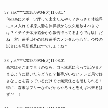
37 :
sak*****
:
2018/09/04(火)11:08:17
何の為にスポーツ庁って出来たんやろ？さっさと体操界
にメス入れて塚原夫妻を体操界から永久追放すべきで
は？イチイチ体操協会から報告待ってるようでは駄目だ
ね！宮川選手以外の現役選手のメンタルも心配。今後の
試合にも悪影響及ぼすでしょうね？
38 :
yuk*****
:
2018/09/04(火)11:08:01
森末はそこまで言うのなら、自ら塚原に会って話がまと
まるように動いたらどうだ？相手がいないテレビ局で好
きなことを言っているだけでは無責任とも感じられる！
特に、森末はフリーなのだからやろうと思えば出来るは
ずだ！！