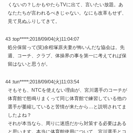
くないの？しかもやたらTVに出て、言いたい放題。あ
なたたちが言われるべきじゃない。なにも改革もせず、
見て見ぬふりしてきて。
43 :
top*****
:
2018/09/04(火)11:04:07
処分保留って(笑)余程塚原夫妻が怖いんだな協会は。先
週、コーチ、クラブ、体操界の事を第一に考えてれば保
留はないと思うが。
44 :
tun*****
:
2018/09/04(火)11:03:54
そもそも、NTCを使えない理由が、宮川選手のコーチが
体育館で怒鳴りまくって同じ体育館で練習している他の
選手が萎縮していると苦情が来たから…と説明されてま
したよね？
それが本当なら、周りに迷惑だから対策する必要はある
と思います。本当に体育館使用について、宮川選手とコ