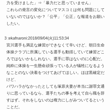
力を受けました」⇒「暴力だと思っていません」
これらの発言の変化についてマスコミは何も問題にして
いないのではないか？「公平」「公正」な報道をお願い
したい。
3 :
ekafnaroni
:
2018/09/04(火)11:53:34
宮川選手も満足な練習ができなくて辛いけど、朝日生命
体操クラブに所属している選手も動揺していて練習どこ
ろではないかもしれない。選手に罪はないのに心配だ。
純粋に体操を一生懸命頑張っている人が犠牲になるよう
なことのない決着をつけてあげてほしい。ほぼ黒確定だ
けど、
パワハラがなかったとしても塚原夫妻が本当に謝罪文通
りに思っているなら、選手たちの事を考えて自ら職を辞
すはず。それをしないのは権力にしがみついてるという
ことだ。