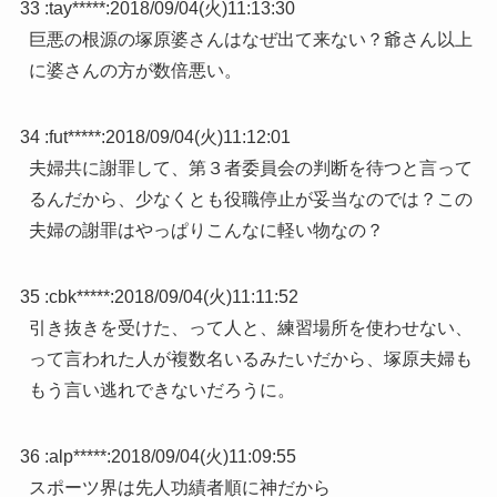
33 :
tay*****
:
2018/09/04(火)11:13:30
巨悪の根源の塚原婆さんはなぜ出て来ない？爺さん以上
に婆さんの方が数倍悪い。
34 :
fut*****
:
2018/09/04(火)11:12:01
夫婦共に謝罪して、第３者委員会の判断を待つと言って
るんだから、少なくとも役職停止が妥当なのでは？この
夫婦の謝罪はやっぱりこんなに軽い物なの？
35 :
cbk*****
:
2018/09/04(火)11:11:52
引き抜きを受けた、って人と、練習場所を使わせない、
って言われた人が複数名いるみたいだから、塚原夫婦も
もう言い逃れできないだろうに。
36 :
alp*****
:
2018/09/04(火)11:09:55
スポーツ界は先人功績者順に神だから