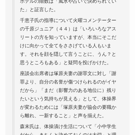
ホテルの階数は「風水や占いで決められてい
た」と証言した。
千恵子氏の指導について火曜コメンテーター
の千原ジュニア（４４）は「いろいろなアス
リートの方を知っていますが、本当にそこだ
けに向かって全てをささげている人もいま
す。それを顔を隠して言うことに、うん？と
思うところもある」と疑問を投げかけた。
座談会出席者は塚原夫妻の謝罪文に対し「謝
罪より、自分の名誉が傷つけられるのがイヤ
だから」「まだ（影響力のある地位に）残り
たいという気持ちが見える」として、体操界
が変わるためには「塚原夫妻が協会の要職か
ら離れ、一新すること」と声を揃えた。
森末氏は、体操漬け生活について「小中学生
だから、きちんと決めておくのは大切」と理