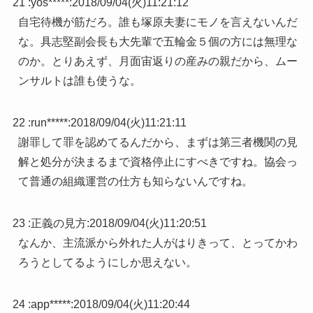
21 :
yos*****
:
2018/09/04(火)11:21:12
自宅待機が筋だろ。誰も塚原夫妻にモノを言えないんだ
な。具志堅副会長も大先輩で五輪金５個の方には無理な
のか。とりあえず、月面宙返りの産みの親だから、ムー
ンサルトは誰も使うな。
22 :
run*****
:
2018/09/04(火)11:21:11
謝罪して罪を認めてるんだから、まずは第三者機関の見
解と処分が決まるまで資格停止にすべきですね。協会っ
て普通の組織運営の仕方も知らないんですね。
23 :
正義の見方
:
2018/09/04(火)11:20:51
なんか、主流派から外れた人がはりきって、とってかわ
ろうとしてるようにしか思えない。
24 :
app*****
:
2018/09/04(火)11:20:44