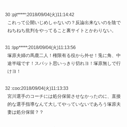
30 :
pjt*****
:
2018/09/04(火)11:14:42
これって公開いじめしゃないの？反論出来ないのを陰で
ねちねち批判をやってること裏サイトとかわりない。
31 :
lpp*****
:
2018/09/04(火)11:13:56
塚原夫婦の馬鹿二人！権限有る役から外せ！兎に角、中
途半端です！スパット思いっきり切れヨ！塚原無しで行
けヨ！
32 :
coo
:
2018/09/04(火)11:13:33
宮川選手のコーチには処分保留させなかったのに、直接
的な選手指導なんて大してやっていないであろう塚原夫
妻は処分保留？？