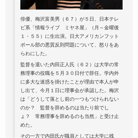
俳優、梅沢富美男（６７）が５日、日本テレ
ビ系「情報ライブ ミヤネ屋」（月～金曜後
１・５５）に生出演。日大アメリカンフット
ボール部の悪質反則問題について、怒りをあ
らわにした。
監督を退いた内田正人氏（６２）は大学の常
務理事の役職を５月３０日付で辞任。学内外
に多大な迷惑を掛けたことが理由で本人が申
し出て、今月１日に理事会が承認した。梅沢
は「どうして落とし前の一つもつけられない
のか？ 監督を辞めるのは当たり前でし
ょ？ 常務理事を辞めるのも当然」と受け止
めた。
その一方で内田氏が職員としては大学に残