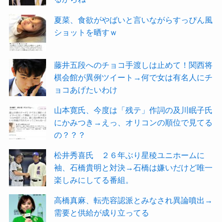
夏菜、食欲がやばいと言いながらすっぴん風
ショットを晒すｗ
藤井五段へのチョコ手渡しは止めて！関西将
棋会館が異例ツイート→何で女は有名人にチ
ョコあげたいわけ
山本寛氏、今度は「残テ」作詞の及川眠子氏
にかみつき→えっ、オリコンの順位で見てる
の？？？
松井秀喜氏 ２６年ぶり星稜ユニホームに
袖、石橋貴明と対決→石橋は嫌いだけど唯一
楽しみにしてる番組。
高橋真麻、転売容認派とみなされ異論噴出→
需要と供給が成り立ってる