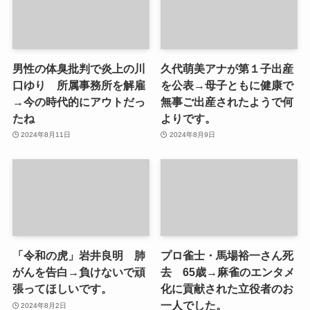
男性の体臭批判で炎上の川
久代萌美アナが第１子出産
口ゆり 所属事務所を解雇
を公表→母子ともに健康で
→今の時代的にアウトだっ
無事ご出産されたようで何
たね
よりです。
2024年8月11日
2024年8月9日
「令和の虎」岩井良明 肺
プロ雀士・馬場裕一さん死
がんを告白→負けないで頑
去 65歳→麻雀のエンタメ
張ってほしいです。
化に貢献された立役者のお
一人でした。
2024年8月2日