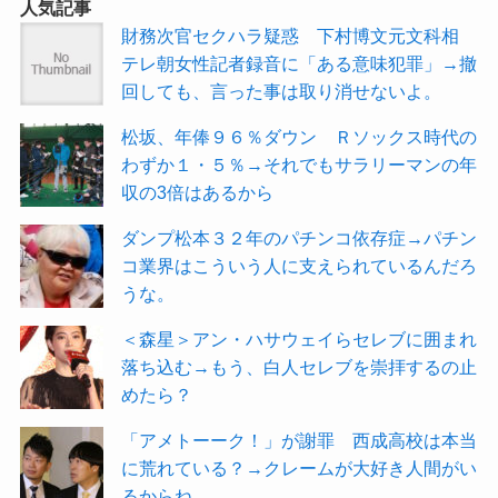
人気記事
財務次官セクハラ疑惑 下村博文元文科相
テレ朝女性記者録音に「ある意味犯罪」→撤
回しても、言った事は取り消せないよ。
松坂、年俸９６％ダウン Ｒソックス時代の
わずか１・５％→それでもサラリーマンの年
収の3倍はあるから
ダンプ松本３２年のパチンコ依存症→パチン
コ業界はこういう人に支えられているんだろ
うな。
＜森星＞アン・ハサウェイらセレブに囲まれ
落ち込む→もう、白人セレブを崇拝するの止
めたら？
「アメトーーク！」が謝罪 西成高校は本当
に荒れている？→クレームが大好き人間がい
るからね