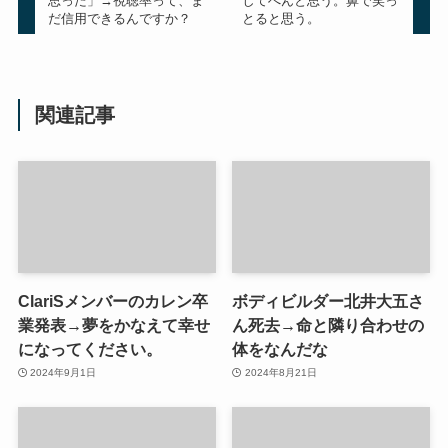
思った」→視聴率って、ま
してへんと思う。鼻で笑っ
だ信用できるんですか？
とると思う。
関連記事
ClariSメンバーのカレン卒
ボディビルダー北井大五さ
業発表→夢をかなえて幸せ
ん死去→命と隣り合わせの
になってください。
体をなんだな
2024年9月1日
2024年8月21日