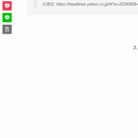
引用元: https://headlines.yahoo.co.jp/hl?a=20190608-
ス