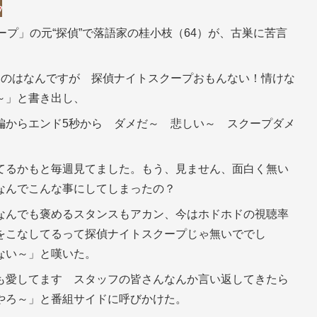
ープ」の元“探偵”で落語家の桂小枝（64）が、古巣に苦言
うのはなんですが 探偵ナイトスクープおもんない！情けな
～」と書き出し、
編からエンド5秒から ダメだ～ 悲しい～ スクープダメ
てるかもと毎週見てました。もう、見ません、面白く無い
なんでこんな事にしてしまったの？
なんでも褒めるスタンスもアカン、今はホドホドの視聴率
をこなしてるって探偵ナイトスクープじゃ無いででし
ない～」と嘆いた。
も愛してます スタッフの皆さんなんか言い返してきたら
やろ～」と番組サイドに呼びかけた。