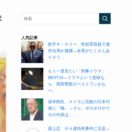
ま
人気記事
歌手Ｒ・ケリー、性犯罪容疑で連
邦当局が逮捕→余罪がたくさんあ
りそう…
もう一度見たい「刑事ドラマ」
BEST10→ドラマという意味な
ら、西部警察がベストワンかな
ー。
張本勲氏、スイスに完敗の日本代
表に「喝」→そら、ボロボロやで
今の代表は、、、
坂上忍 小４虐待死事件に言及→