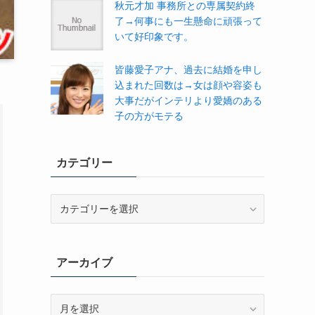
秋元才加 事務所との専属契約終
了→何事にも一生懸命に頑張って
いて好印象です。
皆藤愛子アナ、過去に結婚を申し
込まれた回数は→女は顔や容姿も
大事だがインテリより愛嬌のある
子の方がモテる
カテゴリー
カ
テ
ゴ
リ
アーカイブ
ー
ア