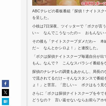
ABCテレビの看板番組「探偵！ナイトスク
を呈した。
小枝は7日深夜、ツイッターで「ボクが言
い～ なんでこうなったの～ おもんない
その後も「ナイトスクープダメだわ～ 本
だ～ なんとかシロよ！」と連投した。
「ボクは探偵ナイトスクープ毎週自分が出
もん。なんで？ こんなスバラシイ番組を
探偵のナレナレの調査もあかんし、局長の
で流されてるだけ～そんなスタンスで番組
ょ！」と苦言。「悲しい～ ボクはもう見
さらに「ボクは探偵ナイトスクープを今で
どうなの？ 言い返せないならお前らアホ