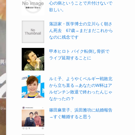
心の病ということで片付けないで
欲しい。
落語家・医学博士の立川らく朝さ
ん死去 67歳→まだまだこれから
なのに残念です
甲本ヒロト バイク転倒し骨折で
ライブ延期することに
ルミ子、ようやくベルギー戦敗北
から立ち直る→あなたのW杯はア
ルゼンチン敗退で終わったんじゃ
なかったの？
篠田麻里子、浜田雅功に結婚報告
→すぐ離婚すると思う