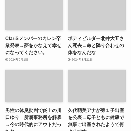
ClariSメンバーのカレン卒
ボディビルダー北井大五さ
業発表→夢をかなえて幸せ
ん死去→命と隣り合わせの
になってください。
体をなんだな
2024年9月1日
2024年8月21日
男性の体臭批判で炎上の川
久代萌美アナが第１子出産
口ゆり 所属事務所を解雇
を公表→母子ともに健康で
→今の時代的にアウトだっ
無事ご出産されたようで何