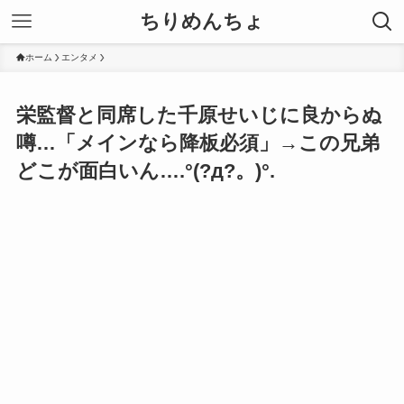
ちりめんちょ
ホーム
エンタメ
栄監督と同席した千原せいじに良からぬ
噂…「メインなら降板必須」→この兄弟
どこが面白いん….°(?д?。)°.