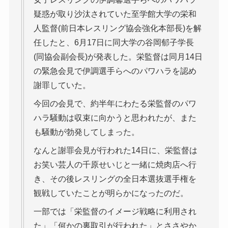
疑惑が取り沙汰されていた至学館大学の栄和
人監督(前日本レスリング協会強化本部長)を解
任したと、6月17日に同大学の谷岡郁子学長
(同協会副会長)が発表した。栄監督は同月14日
の緊急会見で伊調選手らへのパワハラを認め
謝罪していた。
今回の会見で、約半年にわたる栄監督のパワ
ハラ騒動は収束に向かうと思われたが、また
も騒動が勃発してしまった。
なんと謝罪会見が行われた14日に、栄監督は
お笑い芸人の千原せいじと一緒に焼肉店へ行
き、その後レスリングの全日本選抜選手権を
観戦していたことが明らかになったのだ。
一部では「栄監督のイメージ戦略に利用され
た」「何かの裏取引が行われた」とささやか