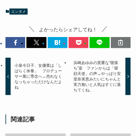
エンタメ
よかったらシェアしてね！
浜崎あゆみの貴重な“寝落
小泉今日子、女優業は「し
ち”姿 ファンからは「寝
ばらく休養」 プロデュー
顔天使」の声→やっぱり安
サー業に専念へ→売れなく
室奈美恵みたいにちゃんと
なっちゃっただけなんだよ
実力無いと人気はすぐに落
ね
ちてくね。
関連記事