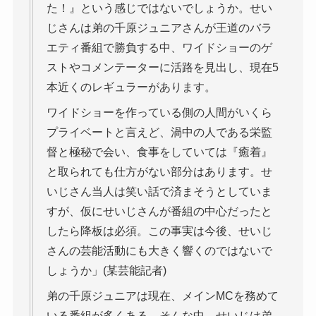
た！』という感じではないでしょうか。せい
じさんは弟の千原ジュニアさんが王道のバラ
エティ番組で勝負する中、ワイドショーのゲ
ストやコメンテーターに活路を見出し、現在5
本近くのレギュラーがあります。
ワイドショーを作っている側の人間がいくら
プライベートと言えど、渦中の人である栄監
督と極秘で会い、食事をしていては『癒着』
と取られても仕方がない部分はあります。せ
いじさん当人は笑い話で済まそうとしていま
すが、仮にせいじさんが番組の中心だったと
したら降板は必須。この事実は今後、せいじ
さんの芸能活動にも大きく響くのではないで
しょうか」(某芸能記者)
弟の千原ジュニアは現在、メインMCを務めて
いる番組が多くある。そんな中、せいじは弟