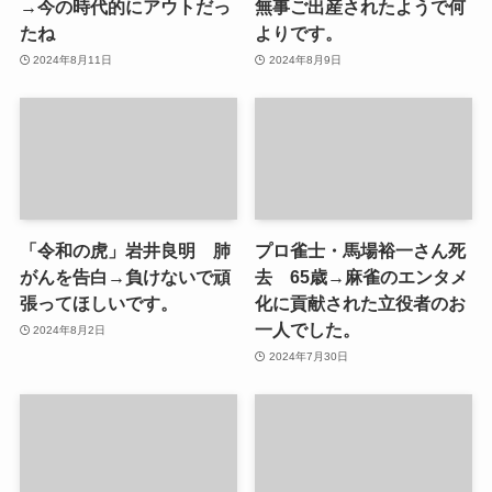
→今の時代的にアウトだっ
無事ご出産されたようで何
たね
よりです。
2024年8月11日
2024年8月9日
「令和の虎」岩井良明 肺
プロ雀士・馬場裕一さん死
がんを告白→負けないで頑
去 65歳→麻雀のエンタメ
張ってほしいです。
化に貢献された立役者のお
一人でした。
2024年8月2日
2024年7月30日