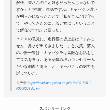
解任。栄さんのこと好きだったんじゃないで
すか」と“推測”。嫉妬ですね。キャバクラ通い
が明らかになったことで「私がこんだけ守っ
て、やってきたのに、若い女に…ということ
で解任ですね」と語った。
ＹＯＵの意見に、進行役の坂上忍は「すみま
せん、鼻水が出てきました…」と失笑。芸人
の小籔千豊は「キャバクラは素敵なお話をし
て英気を養う。ある意味心理カウンセラーみ
たいな側面もある」と、キャバクラの魅力を
訴えていた。
引用元:
https://headlines.yahoo.co.jp/hl?a=20180619-
00000053-dal-ent
スポンサーリンク