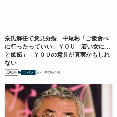
栄氏解任で意見分裂 中尾彬「ご飯食べ
に行ったっていい」ＹＯＵ「若い女に…
と嫉妬」→ＹＯＵの意見が真実かもしれ
ない
広告
2018年6月19日
エンタメ