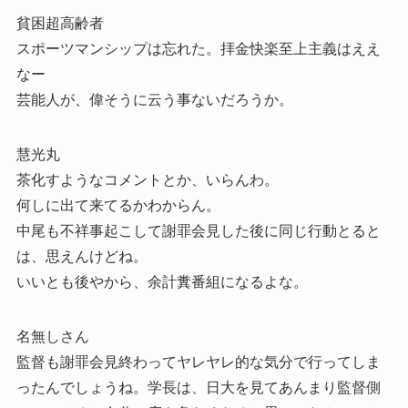
貧困超高齢者
スポーツマンシップは忘れた。拝金快楽至上主義はええ
なー
芸能人が、偉そうに云う事ないだろうか。
慧光丸
茶化すようなコメントとか、いらんわ。
何しに出て来てるかわからん。
中尾も不祥事起こして謝罪会見した後に同じ行動とると
は、思えんけどね。
いいとも後やから、余計糞番組になるよな。
名無しさん
監督も謝罪会見終わってヤレヤレ的な気分で行ってしま
ったんでしょうね。学長は、日大を見てあんまり監督側