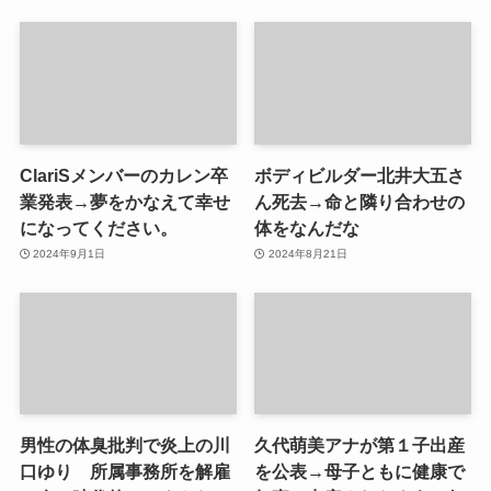
ClariSメンバーのカレン卒
ボディビルダー北井大五さ
業発表→夢をかなえて幸せ
ん死去→命と隣り合わせの
になってください。
体をなんだな
2024年9月1日
2024年8月21日
男性の体臭批判で炎上の川
久代萌美アナが第１子出産
口ゆり 所属事務所を解雇
を公表→母子ともに健康で