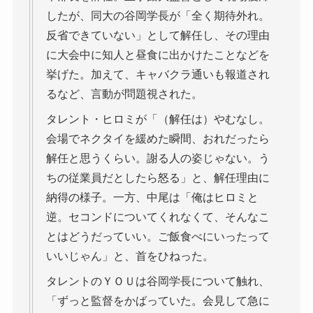
したが、同大の谷岡学長が「全く期待外れ。
反省できていない」として解任し、その理由
に大会中に知人と昼食に出かけたことなどを
挙げた。加えて、キャバクラ通いも報道され
るなど、言動が問題視された。
タレント・ヒロミが「（解任は）やむなし。
会場でネクタイを緩めた瞬間、おれだったら
解任と思うくらい。謝る人の姿じゃない。う
ちの従業員だとしたら怒る」と、解任理由に
納得の様子。一方、中尾は「俺はヒロミと
逆。セコンドについてくれなくて、そんなこ
とはどうだっていい。ご飯食べにいったって
いいじゃん」と、首をひねった。
タレントのＹＯＵは谷岡学長について触れ、
「ずっと監督をかばっていた。会見して急に