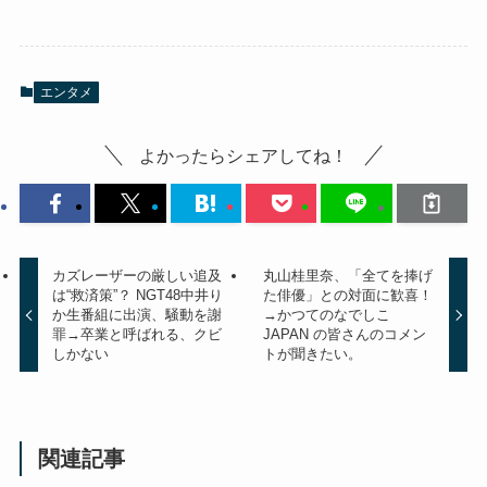
エンタメ
よかったらシェアしてね！
カズレーザーの厳しい追及
丸山桂里奈、「全てを捧げ
は“救済策”？ NGT48中井り
た俳優」との対面に歓喜！
か生番組に出演、騒動を謝
→かつてのなでしこ
罪→卒業と呼ばれる、クビ
JAPAN の皆さんのコメン
しかない
トが聞きたい。
関連記事