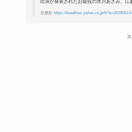
出演が発表されたお龍役の水川あさみ、江
引用元:
https://headlines.yahoo.co.jp/hl?a=20180613
ス