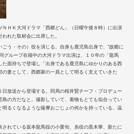
がＮＨＫ大河ドラマ「西郷どん」（日曜午後８時）に出演
行われた取材会に出席した。
いごう・その）役を演じる。自身も鹿児島出身で、“故郷に
、同グループ在籍中の大河ドラマ出演は、１０年の「龍馬
した面持ちで登場し「出身である鹿児島にゆかりのある西
郎の妻として、西郷家の一員として明るく支えていきた
５日放送から登場する。同局の桜井賢チーフ・プロデュー
児島の方だなと。撮影していて、着物もとても似合ってい
と明るくなるような薩摩おごじょの何かを持っている。温
表されている坂本龍馬役の小栗旬、糸役の黒木華、新たに