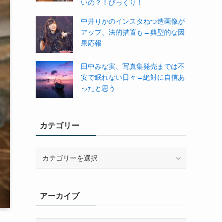
いの？！びっくり！
中井りかのインスタねつ造画像が
アップ、法的措置も→典型的な因
果応報
田中みな実、写真集発売までは不
安で眠れない日々→絶対に自信あ
ったと思う
カテゴリー
カ
テ
ゴ
リ
アーカイブ
ー