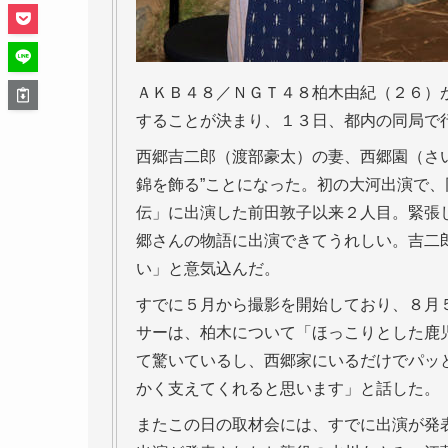
ＡＫＢ４８／ＮＧＴ４８柏木由紀（２６）
することが決まり、１３日、都内の同局で
西郷吉二郎（渡部豪太）の妻、西郷園（さ
錦を飾る”ことになった。初の大河出演で
伝」に出演した前田敦子以来２人目。緊張
郷さんの物語に出演できてうれしい。吉二
い」と意気込んだ。
すでに５月から撮影を開始しており、８月
サーは、柏木について「ほっこりとした鹿
て驚いているし、西郷家にいるだけでパッ
かく支えてくれると思います」と話した。
またこの日の取材会には、すでに出演が発