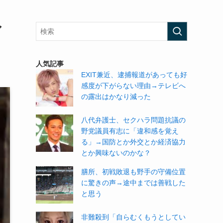
ア
人気記事
EXIT兼近、逮捕報道があっても好
感度が下がらない理由→テレビへ
の露出はかなり減った
八代弁護士、セクハラ問題抗議の
野党議員有志に「違和感を覚え
る」→国防とか外交とか経済協力
とか興味ないのかな？
膳所、初戦敗退も野手の守備位置
に驚きの声→途中までは善戦した
と思う
非難殺到「自らむくもうとしてい