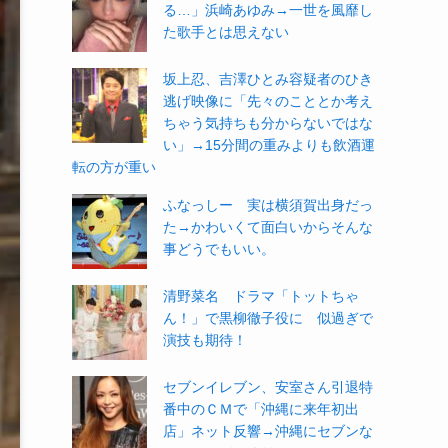
る…」浜崎あゆみ→一世を風靡し
た歌手とは思えない
坂上忍、吉澤ひとみ容疑者のひき
逃げ映像に「先々のこととか考え
ちゃう気持ちも分からないではな
い」→15分間の重みよりも飲酒運
転の方が重い
ふなっしー 実は横須賀出身だっ
た→かわいくて面白いからそんな
事どうでもいい。
清野菜名 ドラマ「トットちゃ
ん！」で黒柳徹子役に 似過ぎで
演技も期待！
セブンイレブン、安室さん引退特
番中のＣＭで「沖縄に来年初出
店」ネット反響→沖縄にセブンな