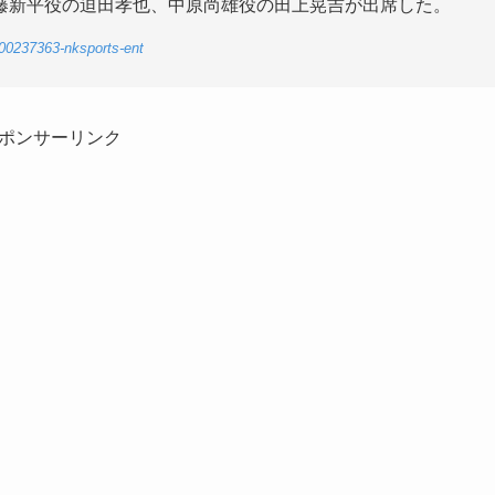
藤新平役の迫田孝也、中原尚雄役の田上晃吉が出席した。
-00237363-nksports-ent
ポンサーリンク