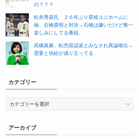
の？？？
松井秀喜氏 ２６年ぶり星稜ユニホームに
袖、石橋貴明と対決→石橋は嫌いだけど唯一
楽しみにしてる番組。
高橋真麻、転売容認派とみなされ異論噴出→
需要と供給が成り立ってる
カテゴリー
カ
テ
ゴ
リ
アーカイブ
ー