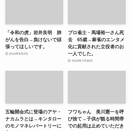
「令和の虎」岩井良明 肺
プロ雀士・馬場裕一さん死
がんを告白→負けないで頑
去 65歳→麻雀のエンタメ
張ってほしいです。
化に貢献された立役者のお
一人でした。
2024年8月2日
2024年7月30日
五輪開会式に登場のアヤ・
フワちゃん 美川憲一を呼
ナカムラとは→キンタロー
び捨て→子供が観る時間帯
のモノマネレパートリーに
での起用は止めていただき