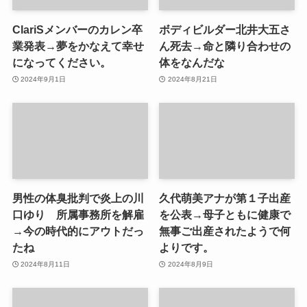
ClariSメンバーのカレン卒
ボディビルダー北井大五さ
業発表→夢をかなえて幸せ
ん死去→命と隣り合わせの
になってください。
体をなんだな
2024年9月1日
2024年8月21日
男性の体臭批判で炎上の川
久代萌美アナが第１子出産
口ゆり 所属事務所を解雇
を公表→母子ともに健康で
→今の時代的にアウトだっ
無事ご出産されたようで何
たね
よりです。
2024年8月11日
2024年8月9日