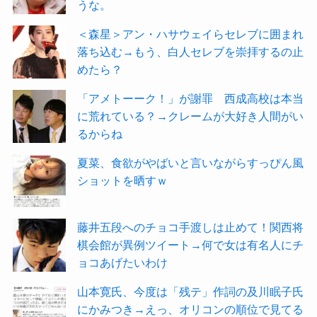
うな。
＜森星＞アン・ハサウェイらセレブに囲まれ
落ち込む→もう、白人セレブを崇拝するの止
めたら？
「アメトーーク！」が謝罪 西成高校は本当
に荒れている？→クレームが大好き人間がい
るからね
夏菜、食欲がやばいと言いながらすっぴん風
ショットを晒すｗ
藤井五段へのチョコ手渡しは止めて！関西将
棋会館が異例ツイート→何で女は有名人にチ
ョコあげたいわけ
山本寛氏、今度は「残テ」作詞の及川眠子氏
にかみつき→えっ、オリコンの順位で見てる