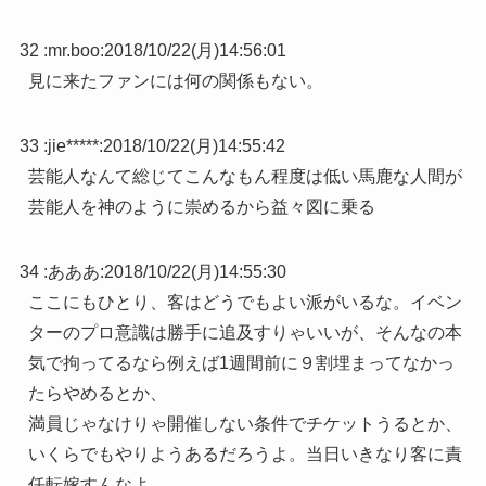
32 :
mr.boo
:
2018/10/22(月)14:56:01
見に来たファンには何の関係もない。
33 :
jie*****
:
2018/10/22(月)14:55:42
芸能人なんて総じてこんなもん程度は低い馬鹿な人間が
芸能人を神のように崇めるから益々図に乗る
34 :
あああ
:
2018/10/22(月)14:55:30
ここにもひとり、客はどうでもよい派がいるな。イベン
ターのプロ意識は勝手に追及すりゃいいが、そんなの本
気で拘ってるなら例えば1週間前に９割埋まってなかっ
たらやめるとか、
満員じゃなけりゃ開催しない条件でチケットうるとか、
いくらでもやりようあるだろうよ。当日いきなり客に責
任転嫁すんなよ。