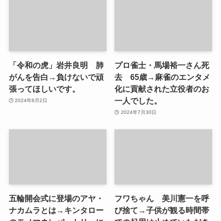
「令和の虎」岩井良明 肺
プロ雀士・馬場裕一さん死
がんを告白→負けないで頑
去 65歳→麻雀のエンタメ
張ってほしいです。
化に貢献された立役者のお
一人でした。
2024年8月2日
2024年7月30日
五輪開会式に登場のアヤ・
フワちゃん 美川憲一を呼
ナカムラとは→キンタロー
び捨て→子供が観る時間帯