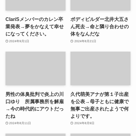
ClariSメンバーのカレン卒
ボディビルダー北井大五さ
業発表→夢をかなえて幸せ
ん死去→命と隣り合わせの
になってください。
体をなんだな
2024年9月1日
2024年8月21日
男性の体臭批判で炎上の川
久代萌美アナが第１子出産
口ゆり 所属事務所を解雇
を公表→母子ともに健康で
→今の時代的にアウトだっ
無事ご出産されたようで何
たね
よりです。
2024年8月11日
2024年8月9日