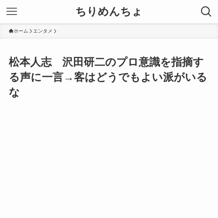
ちりめんちょ
ホーム
エンタメ
松本人志 沢田研二のプロ意識を指摘す
る声に一言→客はどうでもよい派がいる
な