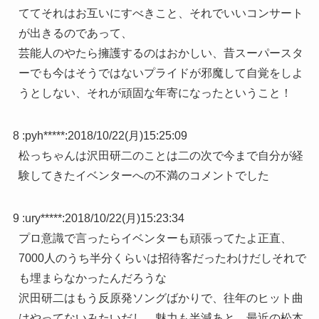
ててそれはお互いにすべきこと、それでいいコンサート
が出きるのであって、
芸能人のやたら擁護するのはおかしい、昔スーパースタ
ーでも今はそうではないプライドが邪魔して自覚をしよ
うとしない、それが頑固な年寄になったということ！
8 :
pyh*****
:
2018/10/22(月)15:25:09
松っちゃんは沢田研二のことは二の次で今まで自分が経
験してきたイベンターへの不満のコメントでした
9 :
ury*****
:
2018/10/22(月)15:23:34
プロ意識で言ったらイベンターも頑張ってたよ正直、
7000人のうち半分くらいは招待客だったわけだしそれで
も埋まらなかったんだろうな
沢田研二はもう反原発ソングばかりで、往年のヒット曲
はやってないみたいだし、魅力も半減あと、最近の松本