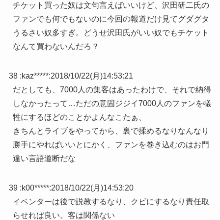
チケット買った奴は文句言えばいいけど、沢田研二氏の
ファンでも何でもないのに今回の報道だけ見てグダグタ
うるさい奴多すぎ。どうせ沢田氏がいい奴でもチケット
なんて買わないんだろ？
38 :
kaz*****
:
2018/10/22(月)14:53:21
だとしても、7000人の集客はあったわけで、それで納得
しなかったって…ただの意固ジジイ7000人のファンを犠
牲にするほどのことかよんなこたぁ、
きちんとライブをやってから、裏で揉めるなりなんなり
勝手にやればいいとにかく、ファンを巻き込むのはお門
違い言語道断だな
39 :
k00*****
:
2018/10/22(月)14:53:20
イベンターは後で説教するなり、クビにするなり責任取
らせれば良い。客は関係ない