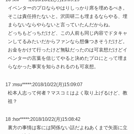
イベンターのプロならやはりしっかり席を埋めるべき。
そこは責任持たないと。沢田研二も埋まるならやる、埋
まらないならやらないと言っていたんだからね。
どっちもどっちだけど、この人前も同じ内容でドタキャ
ンしてるみたいだからファンなら想像つきそうだけど。
お金をかけて行ったけど無駄だったのは可哀想だけどイ
ベンターの言葉を信じてやると決めたプロにとって埋ま
らなかった事実を知らされるのも可哀想。
17 :
msu*****
:
2018/10/22(月)15:09:07
松本人志って何者？マスコミはよく取り上げるけど、教
祖？
18 :
hor*****
:
2018/10/22(月)15:08:42
裏方の事情は客には関係ない話だよねあくまで矢面に立