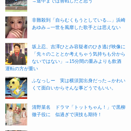
→途中までは善戦したと思う
非難殺到「自らむくもうとしている…」浜崎
あゆみ→一世を風靡した歌手とは思えない
坂上忍、吉澤ひとみ容疑者のひき逃げ映像に
「先々のこととか考えちゃう気持ちも分から
ないではない」→15分間の重みよりも飲酒
運転の方が重い
ふなっしー 実は横須賀出身だった→かわい
くて面白いからそんな事どうでもいい。
清野菜名 ドラマ「トットちゃん！」で黒柳
徹子役に 似過ぎで演技も期待！