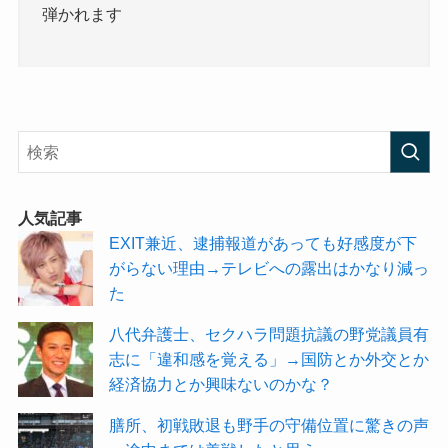
弾かれます
人気記事
EXIT兼近、逮捕報道があっても好感度が下
がらない理由→テレビへの露出はかなり減っ
た
八代弁護士、セクハラ問題抗議の野党議員有
志に「違和感を覚える」→国防とか外交とか
経済協力とか興味ないのかな？
膳所、初戦敗退も野手の守備位置に驚きの声