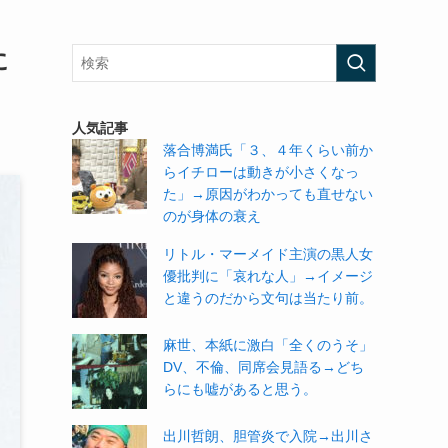
に
人気記事
落合博満氏「３、４年くらい前か
らイチローは動きが小さくなっ
た」→原因がわかっても直せない
のが身体の衰え
リトル・マーメイド主演の黒人女
優批判に「哀れな人」→イメージ
と違うのだから文句は当たり前。
麻世、本紙に激白「全くのうそ」
DV、不倫、同席会見語る→どち
らにも嘘があると思う。
出川哲朗、胆管炎で入院→出川さ