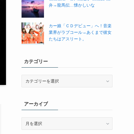
弁→龍馬伝…懐かしいな
カー娘「ＣＤデビュー」へ！音楽
業界がラブコール→あくまで彼女
たちはアスリート。
カテゴリー
カ
テ
ゴ
リ
アーカイブ
ー
ア
ー
カ