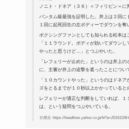
ノニト・ドネア（３６）＝フィリピン＝に
バンタム級最強を証明した。井上は２回に
１回に起死回生の左ボディーでダウンを奪
ボクシングファンとしても知られる松本は
「１１ラウンド。ボディが効いてダウンし
やったと思うけど…」とつぶやいた。
「レフェリーが止めた」というのは井上の
に、主審が井上の追撃を遮ったことについ
「１０カウントやった」というのはドネア
ズをとるまでが１０秒以上かかっていると
レフェリーが適正な判断をしていれば、１
は、という疑問をつぶやいている。
引用元: https://headlines.yahoo.co.jp/hl?a=20191108-