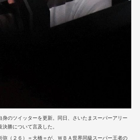
自身のツイッターを更新。同日、さいたまスーパーアリー
級決勝について言及した。
尚弥（２６）＝大橋＝が、ＷＢＡ世界同級スーパー王者の