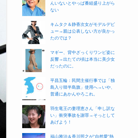
んいないとやっぱ番組盛り上がら
ない
キムタク＆静香次女がモデルデビ
ュー→親は公表しない方が良かっ
たのでは？
マギー、背中ざっくりワンピ姿に
反響→出たての頃は本当に美少女
だったのに。
平昌五輪：民間主催行事では「独
島入り韓半島旗」使用へ→いや、
普通にあかんやろこれ。
羽生竜王の妻理恵さん「申し訳な
い」衝突事故を謝罪→そっとして
あげよう！
福山雅治＆香川照之が“自然愛”熱