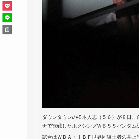
ダウンタウンの松本人志（５６）が８日、
ナで観戦したボクシングＷＢＳＳバンタム
試合はＷＢＡ・ＩＢＦ世界同級王者の井上