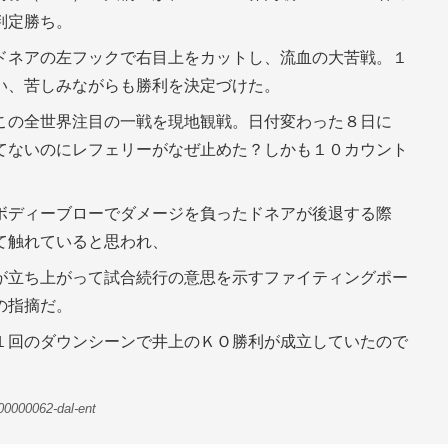
判定勝ち。
ドネアの左フックで右目上をカットし、流血の大苦戦。１
い、苦しみながらも勝利を決定づけた。
この全世界注目の一戦を現地観戦。日付変わった８日に
てないのにレフェリーがなぜ止めた？しかも１０カウント
ボディーブローでダメージを負ったドネアが後退する際
て触れていると思われ、
が立ち上がって試合続行の意思を示すファイティングポー
の指摘だ。
１回のダウンシーンで井上のＫＯ勝利が成立していたので
00000062-dal-ent