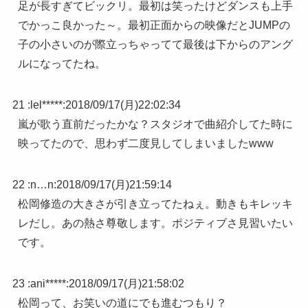
足が長すぎてビックリ。最初は笑ったけどダンスも上手
でかっこ良かった～。最初正面からの映像だとJUMPの
子の小さいのが際立っちゃってて最後は下からのアング
ルになってたね。
21 :
lel*****
:
2018/09/17(月)22:02:34
嵐が歌う直前だったかな？スタジオで曲紹介してた時に
映ってたので、思わず二度見してしまいましたwww
22 :
n…n
:
2018/09/17(月)21:59:14
松岡修造の大きさが引き立ってたねぇ。動きもキレッキ
レだし。あの熱さ尊敬します。ポジティブさ見習いたい
です。
23 :
ani*****
:
2018/09/17(月)21:58:02
松岡って、お笑いの道にでも進むつもり？