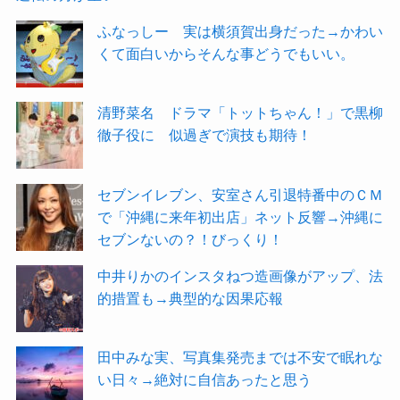
ふなっしー 実は横須賀出身だった→かわい
くて面白いからそんな事どうでもいい。
清野菜名 ドラマ「トットちゃん！」で黒柳
徹子役に 似過ぎで演技も期待！
セブンイレブン、安室さん引退特番中のＣＭ
で「沖縄に来年初出店」ネット反響→沖縄に
セブンないの？！びっくり！
中井りかのインスタねつ造画像がアップ、法
的措置も→典型的な因果応報
田中みな実、写真集発売までは不安で眠れな
い日々→絶対に自信あったと思う