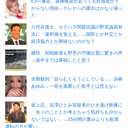
EXIT兼近、逮捕報道があっても好感度が下
がらない理由→テレビへの露出はかなり減っ
た
八代弁護士、セクハラ問題抗議の野党議員有
志に「違和感を覚える」→国防とか外交とか
経済協力とか興味ないのかな？
膳所、初戦敗退も野手の守備位置に驚きの声
→途中までは善戦したと思う
非難殺到「自らむくもうとしている…」浜崎
あゆみ→一世を風靡した歌手とは思えない
坂上忍、吉澤ひとみ容疑者のひき逃げ映像に
「先々のこととか考えちゃう気持ちも分から
ないではない」→15分間の重みよりも飲酒
運転の方が重い