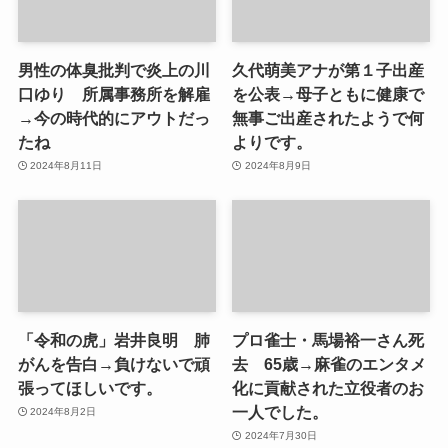
男性の体臭批判で炎上の川
久代萌美アナが第１子出産
口ゆり 所属事務所を解雇
を公表→母子ともに健康で
→今の時代的にアウトだっ
無事ご出産されたようで何
たね
よりです。
2024年8月11日
2024年8月9日
「令和の虎」岩井良明 肺
プロ雀士・馬場裕一さん死
がんを告白→負けないで頑
去 65歳→麻雀のエンタメ
張ってほしいです。
化に貢献された立役者のお
一人でした。
2024年8月2日
2024年7月30日