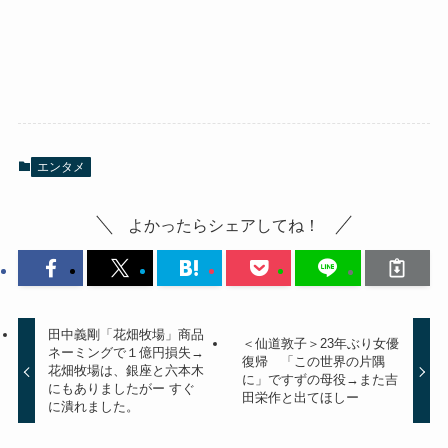
エンタメ
よかったらシェアしてね！
田中義剛「花畑牧場」商品
＜仙道敦子＞23年ぶり女優
ネーミングで１億円損失→
復帰 「この世界の片隅
花畑牧場は、銀座と六本木
に」ですずの母役→また吉
にもありましたがー すぐ
田栄作と出てほしー
に潰れました。