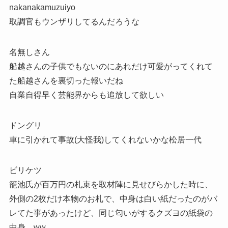
nakanakamuzuiyo
取調官もウンザリしてるんだろうな
名無しさん
船越さんの子供でもないのにあれだけ可愛がってくれて
た船越さんを裏切った報いだね
自業自得早く芸能界からも追放して欲しい
ドングリ
車に引かれて事故(大怪我)してくれないかな松居一代
ビリケツ
籠池氏が百万円の札束を取材陣に見せびらかした時に、
外側の2枚だけ本物のお札で、中身は白い紙だったのがバ
レてた事があったけど、同じ匂いがするクズヨの紙袋の
中身。ww