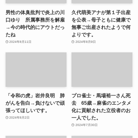
男性の体臭批判で炎上の川
久代萌美アナが第１子出産
口ゆり 所属事務所を解雇
を公表→母子ともに健康で
→今の時代的にアウトだっ
無事ご出産されたようで何
たね
よりです。
2024年8月11日
2024年8月9日
「令和の虎」岩井良明 肺
プロ雀士・馬場裕一さん死
がんを告白→負けないで頑
去 65歳→麻雀のエンタメ
張ってほしいです。
化に貢献された立役者のお
一人でした。
2024年8月2日
2024年7月30日