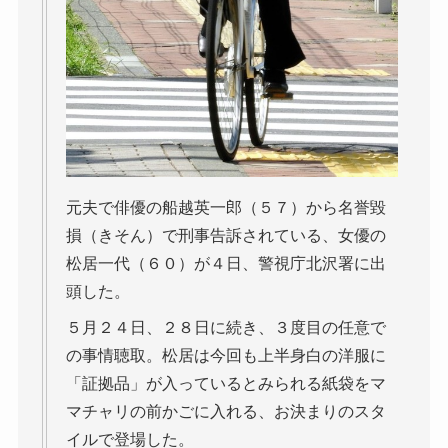
元夫で俳優の船越英一郎（５７）から名誉毀
損（きそん）で刑事告訴されている、女優の
松居一代（６０）が４日、警視庁北沢署に出
頭した。
５月２４日、２８日に続き、３度目の任意で
の事情聴取。松居は今回も上半身白の洋服に
「証拠品」が入っているとみられる紙袋をマ
マチャリの前かごに入れる、お決まりのスタ
イルで登場した。