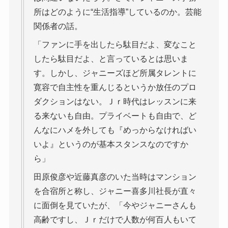
所はどのように“生活指導”しているのか。芸能
関係者の話。
「ファンに手を出したら駄目だよ、変なこと
したら駄目だよ、と言っているとは思いま
す。しかし、ジャニーズほど所属タレントに
寛容で自主性を重んじるというか放任のプロ
ダクションはない。Ｊｒ時代はレッスンに来
る来ないも自由。プライベートも自由で、ど
んなにハメを外しても『めっからなければい
いよ』というのが基本スタンスなのですか
ら」
田原俊彦や近藤真彦のいた当時はマンション
を合宿所と称し、ジャニー喜多川社長が直々
に面倒を見ていたが、「今やジャニーさんも
高齢ですし、Ｊｒだけで人数が何百人もいて