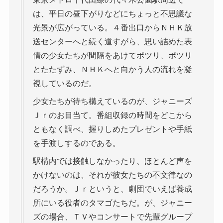
は、平日の昼下がりなどにちょっと不思議な
光景が広がっている。４番出口からＮＨＫ放
送センターへと続く道すがら、思い詰めた表
情の少女たちが間隔をあけてポツリ、ポツリ
とたたずみ、ＮＨＫへと向かう人の流れを凝
視しているのだ。
少女たちが待ち構えているのが、ジャニーズ
Ｊｒのお目当て。番組収録の時間をどこから
ともなく調べ、握りしめたプレゼントや手紙
を手渡しするのである。
駅構内では接触しなかったり、ほとんど声を
かけないのは、それが彼女たちの不文律なの
だろうか。Ｊｒというと、劇団でいえば養成
所にいる役者のタマゴたちだ。が、ジャニー
ズの場合、ＴＶやコンサートで先輩グループ