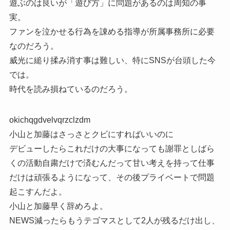
遊ぶのは良いが「遊び方」に問題があるのは周知の事
実。
ファンを泣かせる行為を諌める指導が所属事務所に必要
なのだろう。
威光に縋り揉み消す事は難しい、特にSNSが台頭した今
では。
時代を読み損ねているのだろう。
okichqgdvelvqrzclzdm
小山と加藤はさっさとクビにすればいいのに
デビューしたらこれだけの大事になっても謝罪としばら
くの活動自粛だけで済むんだって甘い考えを持って仕事
だけは頑張るようになって、その後プライベートで問題
起こすんだよ。
小山と加藤早く辞めろよ。
NEWS減ったらもうテゴマスとして2人が残るだけ出し、