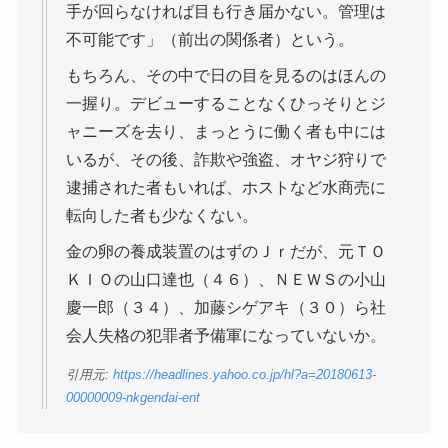
手が回らなければ目も行き届かない。管理は
不可能です」（前出の関係者）という。
もちろん、その中で日の目を見るのはほんの
一握り。デビューすることなくひっそりとジ
ャニーズを去り、まっとうに働く者も中には
いるが、その後、詐欺や強盗、オヤジ狩りで
逮捕された者もいれば、ホストなど水商売に
転向した者も少なくない。
金の卵の養成装置のはずのＪｒだが、元ＴＯ
ＫＩＯの山口達也（４６）、ＮＥＷＳの小山
慶一郎（３４）、加藤シゲアキ（３０）ら社
会人失格の犯罪者予備軍になっていないか。
引用元:
https://headlines.yahoo.co.jp/hl?a=20180613-
00000009-nkgendai-ent