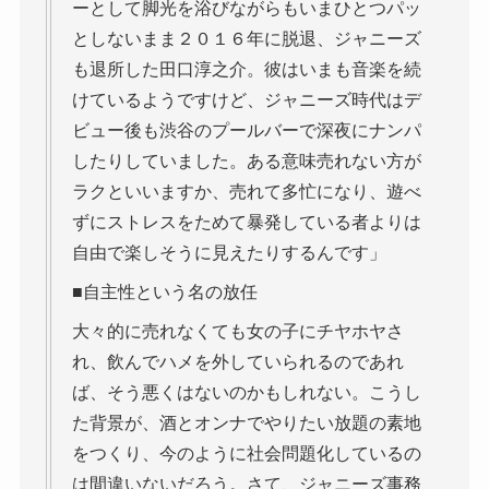
ーとして脚光を浴びながらもいまひとつパッ
としないまま２０１６年に脱退、ジャニーズ
も退所した田口淳之介。彼はいまも音楽を続
けているようですけど、ジャニーズ時代はデ
ビュー後も渋谷のプールバーで深夜にナンパ
したりしていました。ある意味売れない方が
ラクといいますか、売れて多忙になり、遊べ
ずにストレスをためて暴発している者よりは
自由で楽しそうに見えたりするんです」
■自主性という名の放任
大々的に売れなくても女の子にチヤホヤさ
れ、飲んでハメを外していられるのであれ
ば、そう悪くはないのかもしれない。こうし
た背景が、酒とオンナでやりたい放題の素地
をつくり、今のように社会問題化しているの
は間違いないだろう。さて、ジャニーズ事務