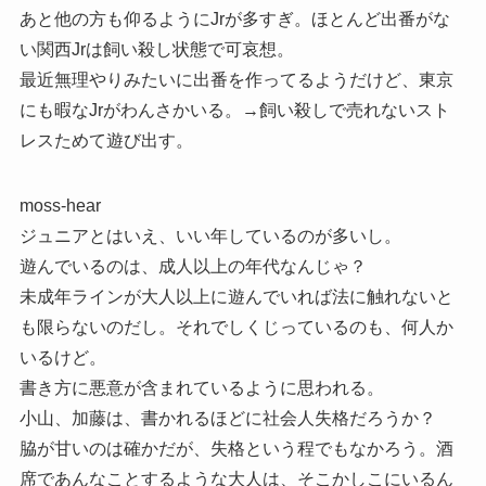
あと他の方も仰るようにJrが多すぎ。ほとんど出番がな
い関西Jrは飼い殺し状態で可哀想。
最近無理やりみたいに出番を作ってるようだけど、東京
にも暇なJrがわんさかいる。→飼い殺しで売れないスト
レスためて遊び出す。
moss-hear
ジュニアとはいえ、いい年しているのが多いし。
遊んでいるのは、成人以上の年代なんじゃ？
未成年ラインが大人以上に遊んでいれば法に触れないと
も限らないのだし。それでしくじっているのも、何人か
いるけど。
書き方に悪意が含まれているように思われる。
小山、加藤は、書かれるほどに社会人失格だろうか？
脇が甘いのは確かだが、失格という程でもなかろう。酒
席であんなことするような大人は、そこかしこにいるん