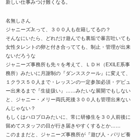
新しい仕事みつけ難くなる。
名無しさん
ジャニーズJr.って、３００人も在籍してるの？
そんなにいたら、どれだけ遊んでも裏垢で暴言吐いても
女性タレントの卵と付き合ってても、制止・管理が出来
ないだろうな
ジャニーズ事務所も先々を考えて、ＬＤＨ（EXILE系事
務所）みたいに月謝制の『ダンススクール』に変えて、
１クラス５０人まで・レッスンの一定参加必須・デビュ
ー出来るまで『生徒扱い』……みたいな展開でもしない
と、ジャニー・メリー両氏死後３００人も管理出来ない
んじゃない？
もしくはハロプロみたいに、常に研修生を３０人前後に
留めてスタッフの目が行き届きやすくするとか……
このままだと、ジャニーズ事務所が『遊び人・パリピ養