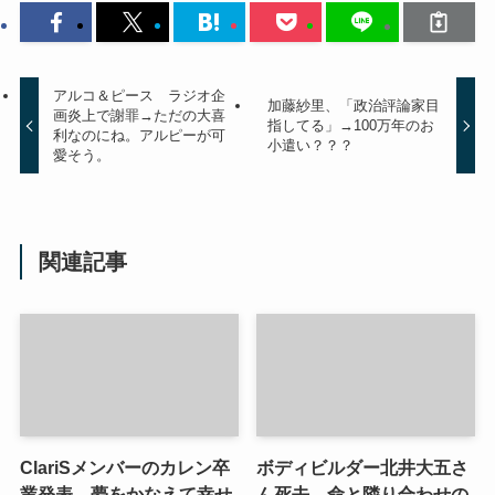
アルコ＆ピース ラジオ企
加藤紗里、「政治評論家目
画炎上で謝罪→ただの大喜
指してる」→100万年のお
利なのにね。アルピーが可
小遣い？？？
愛そう。
関連記事
ClariSメンバーのカレン卒
ボディビルダー北井大五さ
業発表→夢をかなえて幸せ
ん死去→命と隣り合わせの