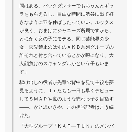
間はある。バックダンサーでもちゃんとギャ
ラをもらえるし、自由な時間に渋谷に出て好
きなように羽を伸ばしたっていい。ルックス
が良く、おまけにジャニーズ所属ですから、
とにかく女の子にモテる。同じ芸能界の少
女、恋愛禁止のはずのＡＫＢ系列グループの
誰それと付き合っているとかが噂になり、大
人顔負けのスキャンダルかという子もいま
す」
駆け出しの役者が先輩の背中を見て主役を夢
見るように、Ｊｒたちも一日も早くデビュー
してＳＭＡＰや嵐のような売れっ子を目指す
――。かと思いきや、この担当記者はこう続
けた。
「大型グループ『ＫＡＴ―ＴＵＮ』のメンバ