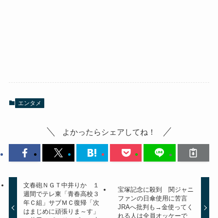
エンタメ
よかったらシェアしてね！
文春砲ＮＧＴ中井りか １
宝塚記念に殺到 関ジャニ
週間でテレ東「青春高校３
ファンの日傘使用に苦言
年Ｃ組」サブＭＣ復帰「次
JRAへ批判も→金使ってく
はまじめに頑張りま～す」
れる人は全員オッケーで