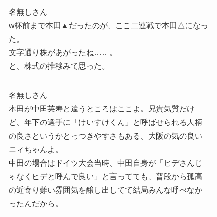
名無しさん
w杯前まで本田▲だったのが、ここ二連戦で本田△になっ
た。
文字通り株があがったね……。
と、株式の推移みて思った。
名無しさん
本田が中田英寿と違うところはここよ。兄貴気質だけ
ど、年下の選手に「けいすけくん」と呼ばせられる人柄
の良さというかとっつきやすさもある、大阪の気の良い
ニィちゃんよ。
中田の場合はドイツ大会当時、中田自身が「ヒデさんじ
ゃなくヒデと呼んで良い」と言ってても、普段から孤高
の近寄り難い雰囲気を醸し出してて結局みんな呼べなか
ったんだから。