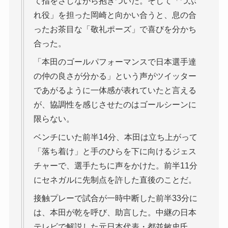
て指をさしながら抱きついた。そして「つぶ
れ役」を担った岡崎と向かい合うと、息の合
ったお茶目な「敬礼ポーズ」で喜びを分かち
合った。
「本田のゴールパフォーマンスで日本選手達
の仲の良さが分かる」という声がツイッター
であがるように一体感が表れていたと言える
が、協調性を感じさせたのはゴールシーンに
限らない。
ベンチにいた前半14分、本田は立ち上がって
「落ち着け」と手のひらを下に向けるジェス
チャーで、選手たちに声をかけた。前半11分
にセネガルに先制点を許した直後のことだ。
接触プレーで試合が一時中断した前半33分に
は、本田が乾を呼び、助言した。中継の日本
テレビで解説した元日本代表・都並敏史氏