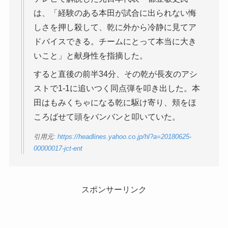
は、「経験のある本田が試合に出られない悔
しさを押し殺して、乾に外から冷静に見てア
ドバイスできる。チームにとって本当に大き
いこと」と献身性を指摘した。
すると直後の前半34分、その乾が長友のアシ
ストで1-1に追いつく同点弾を叩き出した。本
田はもみくちゃになる乾に駆け寄り、頬をほ
ころばせて頭をバンバンと叩いていた。
引用元:
https://headlines.yahoo.co.jp/hl?a=20180625-
00000017-jct-ent
スポンサーリンク