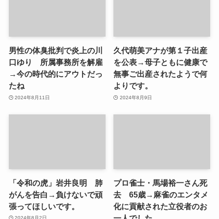
男性の体臭批判で炎上の川
久代萌美アナが第１子出産
口ゆり 所属事務所を解雇
を公表→母子ともに健康で
→今の時代的にアウトだっ
無事ご出産されたようで何
たね
よりです。
2024年8月11日
2024年8月9日
「令和の虎」岩井良明 肺
プロ雀士・馬場裕一さん死
がんを告白→負けないで頑
去 65歳→麻雀のエンタメ
張ってほしいです。
化に貢献された立役者のお
一人でした。
2024年8月2日