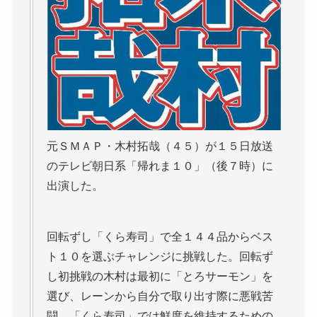
元ＳＭＡＰ・木村拓哉（４５）が１５日放送
のテレビ朝日系「帰れま１０」（後７時）に
出演した。
回転ずし「くら寿司」で全１４４品からベス
ト１０を選ぶチャレンジに挑戦した。回転ず
し初挑戦の木村は最初に「とろサーモン」を
選び、レーンから自分で取り出す際に悪戦苦
闘。「くら寿司」では鮮度を維持するための