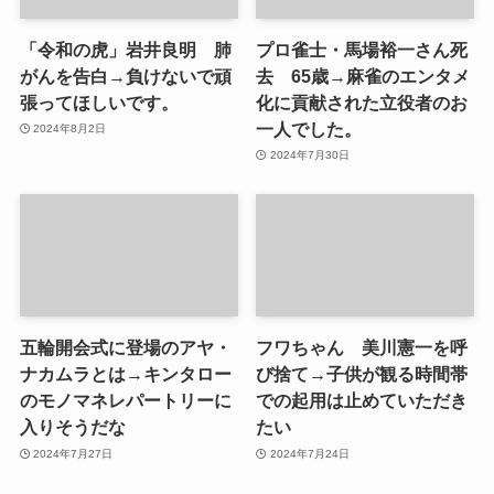
「令和の虎」岩井良明 肺
プロ雀士・馬場裕一さん死
がんを告白→負けないで頑
去 65歳→麻雀のエンタメ
張ってほしいです。
化に貢献された立役者のお
一人でした。
2024年8月2日
2024年7月30日
五輪開会式に登場のアヤ・
フワちゃん 美川憲一を呼
ナカムラとは→キンタロー
び捨て→子供が観る時間帯
のモノマネレパートリーに
での起用は止めていただき
入りそうだな
たい
2024年7月27日
2024年7月24日