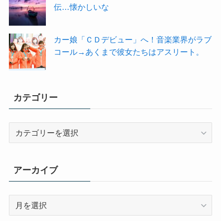
伝…懐かしいな
カー娘「ＣＤデビュー」へ！音楽業界がラブ
コール→あくまで彼女たちはアスリート。
カテゴリー
カ
テ
ゴ
リ
アーカイブ
ー
ア
ー