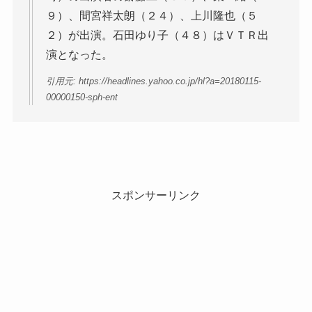
９）、間宮祥太朗（２４）、上川隆也（５
２）が出演。石田ゆり子（４８）はＶＴＲ出
演となった。
引用元: https://headlines.yahoo.co.jp/hl?a=20180115-
00000150-sph-ent
スポンサーリンク