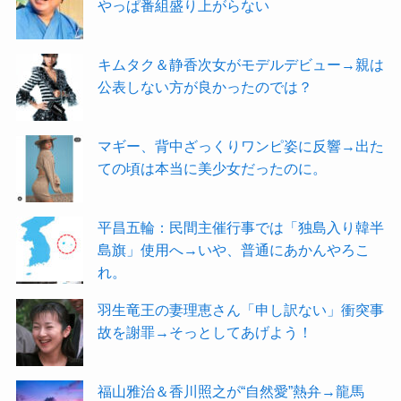
やっぱ番組盛り上がらない
キムタク＆静香次女がモデルデビュー→親は
公表しない方が良かったのでは？
マギー、背中ざっくりワンピ姿に反響→出た
ての頃は本当に美少女だったのに。
平昌五輪：民間主催行事では「独島入り韓半
島旗」使用へ→いや、普通にあかんやろこ
れ。
羽生竜王の妻理恵さん「申し訳ない」衝突事
故を謝罪→そっとしてあげよう！
福山雅治＆香川照之が“自然愛”熱弁→龍馬