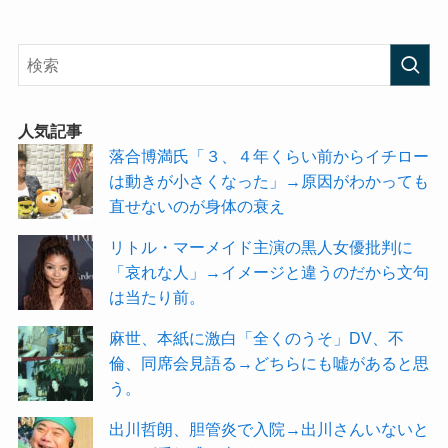
人気記事
落合博満氏「３、４年くらい前からイチロー
は動きが小さくなった」→原因がわかっても
直せないのが身体の衰え
リトル・マーメイド主演の黒人女優批判に
「哀れな人」→イメージと違うのだから文句
は当たり前。
麻世、本紙に激白「全くのうそ」DV、不
倫、同席会見語る→どちらにも嘘があると思
う。
出川哲朗、胆管炎で入院→出川さんいないと