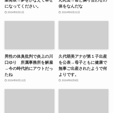
業発表→夢をかなえて幸せ
ん死去→命と隣り合わせの
になってください。
体をなんだな
2024年9月1日
2024年8月21日
男性の体臭批判で炎上の川
久代萌美アナが第１子出産
口ゆり 所属事務所を解雇
を公表→母子ともに健康で
→今の時代的にアウトだっ
無事ご出産されたようで何
たね
よりです。
2024年8月11日
2024年8月9日