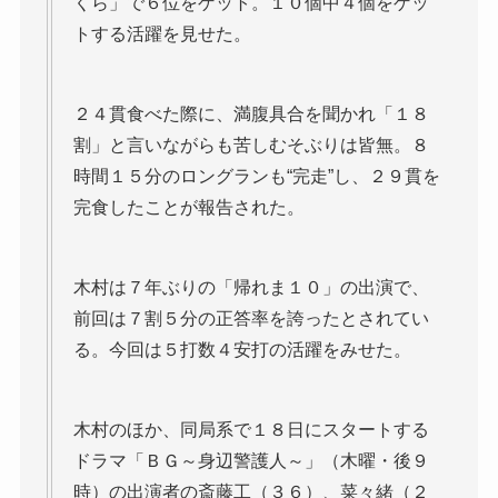
くら」で６位をゲット。１０個中４個をゲッ
トする活躍を見せた。
２４貫食べた際に、満腹具合を聞かれ「１８
割」と言いながらも苦しむそぶりは皆無。８
時間１５分のロングランも“完走”し、２９貫を
完食したことが報告された。
木村は７年ぶりの「帰れま１０」の出演で、
前回は７割５分の正答率を誇ったとされてい
る。今回は５打数４安打の活躍をみせた。
木村のほか、同局系で１８日にスタートする
ドラマ「ＢＧ～身辺警護人～」（木曜・後９
時）の出演者の斎藤工（３６）、菜々緒（２