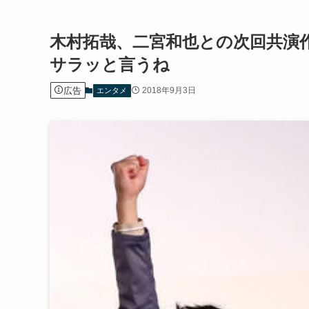
木村拓哉、二宮和也との次回共演
サラッと言うね
広告
2018年9月3日
エンタメ