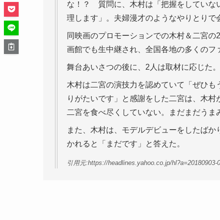
な！？ 質問に、木村は「把握をしていな
理します」。夫婦漫才のようなやりとりで
同映画のプロモーションでの木村＆二宮の2
画館でも生中継され、全国各地の多くのフ
舞台あいさつの後に、2人は取材に応じた
木村は二宮の演技力を認めていて「ぜひも
りがたいです」と感謝をした二宮は、木村
二宮を食べ尽くしていない。まだまだうま
また、木村は、モデルデビューをしたばかり
かれると「まだです」と答えた。
引用元:https://headlines.yahoo.co.jp/hl?a=20180903-0