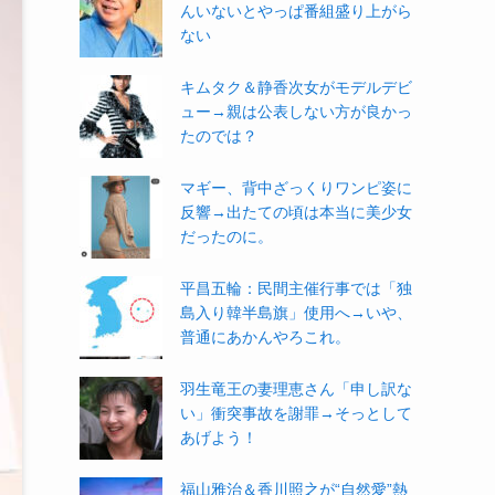
んいないとやっぱ番組盛り上がら
ない
キムタク＆静香次女がモデルデビ
ュー→親は公表しない方が良かっ
たのでは？
マギー、背中ざっくりワンピ姿に
反響→出たての頃は本当に美少女
だったのに。
平昌五輪：民間主催行事では「独
島入り韓半島旗」使用へ→いや、
普通にあかんやろこれ。
羽生竜王の妻理恵さん「申し訳な
い」衝突事故を謝罪→そっとして
あげよう！
福山雅治＆香川照之が“自然愛”熱