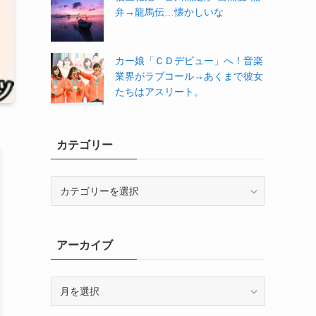
弁→龍馬伝…懐かしいな
カー娘「ＣＤデビュー」へ！音楽
業界がラブコール→あくまで彼女
たちはアスリート。
カテゴリー
カ
テ
ゴ
リ
アーカイブ
ー
ア
ー
カ