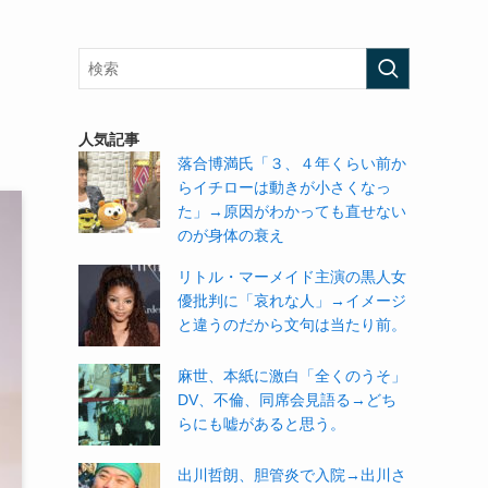
人気記事
落合博満氏「３、４年くらい前か
らイチローは動きが小さくなっ
た」→原因がわかっても直せない
のが身体の衰え
リトル・マーメイド主演の黒人女
優批判に「哀れな人」→イメージ
と違うのだから文句は当たり前。
麻世、本紙に激白「全くのうそ」
DV、不倫、同席会見語る→どち
らにも嘘があると思う。
出川哲朗、胆管炎で入院→出川さ