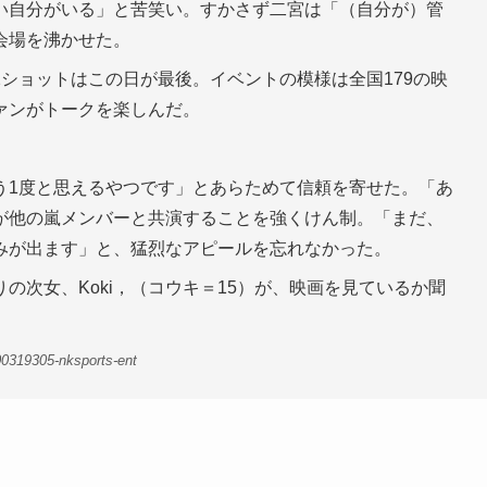
い自分がいる」と苦笑い。すかさず二宮は「（自分が）管
会場を沸かせた。
ショットはこの日が最後。イベントの模様は全国179の映
ァンがトークを楽しんだ。
。
う1度と思えるやつです」とあらためて信頼を寄せた。「あ
が他の嵐メンバーと共演することを強くけん制。「まだ、
みが出ます」と、猛烈なアピールを忘れなかった。
の次女、Koki，（コウキ＝15）が、映画を見ているか聞
0319305-nksports-ent