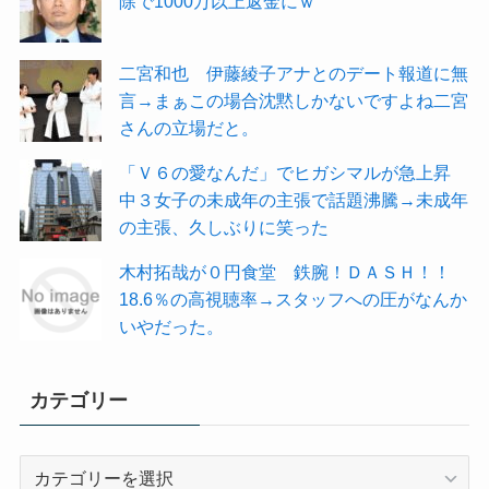
除で1000万以上返金にｗ
二宮和也 伊藤綾子アナとのデート報道に無
言→まぁこの場合沈黙しかないですよね二宮
さんの立場だと。
「Ｖ６の愛なんだ」でヒガシマルが急上昇
中３女子の未成年の主張で話題沸騰→未成年
の主張、久しぶりに笑った
木村拓哉が０円食堂 鉄腕！ＤＡＳＨ！！
18.6％の高視聴率→スタッフへの圧がなんか
いやだった。
カテゴリー
カ