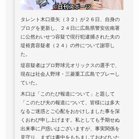
タレント木口亜矢（３２）が２６日、自身の
ブログを更新し、２４日に広島県警安佐南署
に公然わいせつ容疑で現行犯逮捕された夫の
堤裕貴容疑者（２４）の件について謝罪し
た。
堤容疑者はプロ野球元オリックスの選手で、
現在は社会人野球・三菱重工広島でプレーし
ていた。
木口は「このたび報道について」と題して
「このたび夫の報道について、皆様には多大
なるご迷惑とご心配をおかけしました事を深
くおわび申し上げます。私としても予期せぬ
出来事に戸惑いはございますが、事実関係を
見守り、まずは書中をもちましておわびいた