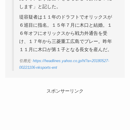
します」と記した。
堤容疑者は１１年のドラフトでオリックスが
６巡目に指名。１５年７月に木口と結婚。１
６年オフにオリックスから戦力外通告を受
け、１７年から三菱重工広島でプレー。昨年
１１月に木口が第１子となる長女を産んだ。
引用元:
https://headlines.yahoo.co.jp/hl?a=20180527-
00221106-nksports-ent
スポンサーリンク