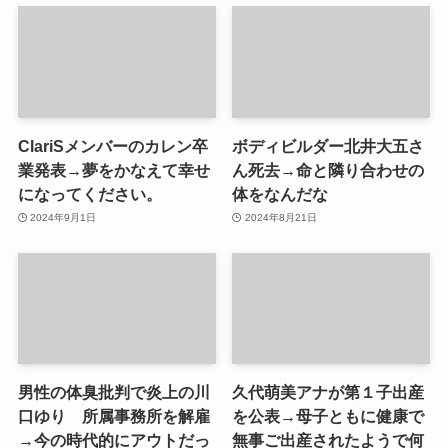
ClariSメンバーのカレン卒
ボディビルダー北井大五さ
業発表→夢をかなえて幸せ
ん死去→命と隣り合わせの
になってください。
体をなんだな
2024年9月1日
2024年8月21日
男性の体臭批判で炎上の川
久代萌美アナが第１子出産
口ゆり 所属事務所を解雇
を公表→母子ともに健康で
→今の時代的にアウトだっ
無事ご出産されたようで何