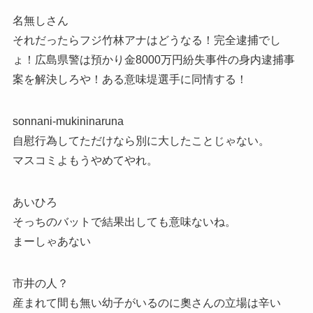
名無しさん
それだったらフジ竹林アナはどうなる！完全逮捕でし
ょ！広島県警は預かり金8000万円紛失事件の身内逮捕事
案を解決しろや！ある意味堤選手に同情する！
sonnani-mukininaruna
自慰行為してただけなら別に大したことじゃない。
マスコミよもうやめてやれ。
あいひろ
そっちのバットで結果出しても意味ないね。
まーしゃあない
市井の人？
産まれて間も無い幼子がいるのに奧さんの立場は辛い