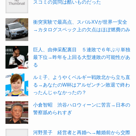
スコミの質問は酷いものだった
衝突実験で最高点、スバルXVが世界一安全
→カタログスペック上の欠点はほぼ燃費のみ
巨人、由伸采配裏目 ５連敗で６年ぶり単独
最下位→昨年を上回る大型連敗の可能性があ
る
ルミ子、ようやくベルギー戦敗北から立ち直
る→あなたのW杯はアルゼンチン敗退で終わ
ったんじゃなかったの？
小倉智昭 渋谷ハロウィーンに苦言→日本の
警察舐められすぎ
河野景子 経営者と再婚へ→離婚前から交際