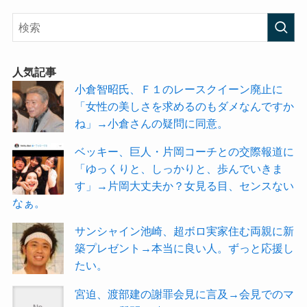
人気記事
小倉智昭氏、Ｆ１のレースクイーン廃止に
「女性の美しさを求めるのもダメなんですか
ね」→小倉さんの疑問に同意。
ベッキー、巨人・片岡コーチとの交際報道に
「ゆっくりと、しっかりと、歩んでいきま
す」→片岡大丈夫か？女見る目、センスない
なぁ。
サンシャイン池崎、超ボロ実家住む両親に新
築プレゼント→本当に良い人。ずっと応援し
たい。
宮迫、渡部建の謝罪会見に言及→会見でのマ