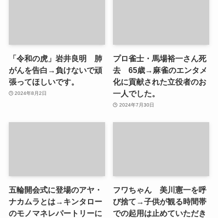
「令和の虎」岩井良明 肺
プロ雀士・馬場裕一さん死
がんを告白→負けないで頑
去 65歳→麻雀のエンタメ
張ってほしいです。
化に貢献された立役者のお
一人でした。
2024年8月2日
2024年7月30日
五輪開会式に登場のアヤ・
フワちゃん 美川憲一を呼
ナカムラとは→キンタロー
び捨て→子供が観る時間帯
のモノマネレパートリーに
での起用は止めていただき