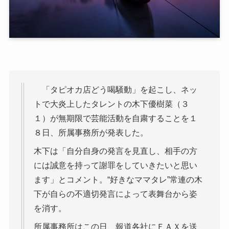
「タピオカ店どう喝騒動」を起こし、ネッ
トで大炎上したタレントの木下優樹菜（３
１）が無期限で芸能活動を自粛することを１
８日、所属事務所が発表した。
木下は「自分自身の発言を見直し、相手の方
には誠意を持って謝罪をしていきたいと思い
ます」とコメント。“好きなママタレ”常連の木
下が自らの不適切発言によって表舞台から姿
を消す。
所属事務所はこの日、報道各社にＦＡＸを送