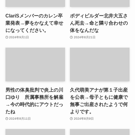
ClariSメンバーのカレン卒
ボディビルダー北井大五さ
業発表→夢をかなえて幸せ
ん死去→命と隣り合わせの
になってください。
体をなんだな
2024年9月1日
2024年8月21日
男性の体臭批判で炎上の川
久代萌美アナが第１子出産
口ゆり 所属事務所を解雇
を公表→母子ともに健康で
→今の時代的にアウトだっ
無事ご出産されたようで何
たね
よりです。
2024年8月11日
2024年8月9日