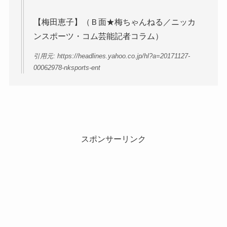
【梅田恵子】（Ｂ面★梅ちゃんねる／ニッカ
ンスポーツ・コム芸能記者コラム）
引用元: https://headlines.yahoo.co.jp/hl?a=20171127-
00062978-nksports-ent
スポンサーリンク