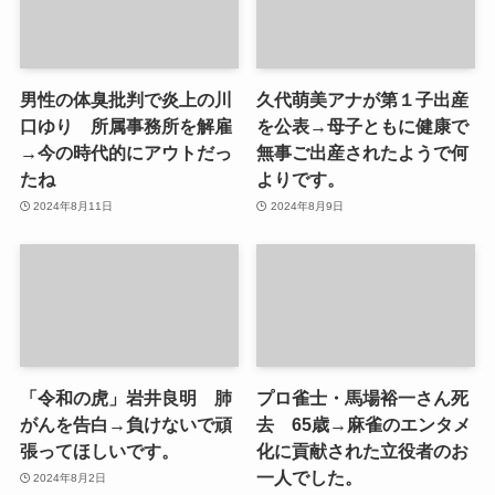
男性の体臭批判で炎上の川
久代萌美アナが第１子出産
口ゆり 所属事務所を解雇
を公表→母子ともに健康で
→今の時代的にアウトだっ
無事ご出産されたようで何
たね
よりです。
2024年8月11日
2024年8月9日
「令和の虎」岩井良明 肺
プロ雀士・馬場裕一さん死
がんを告白→負けないで頑
去 65歳→麻雀のエンタメ
張ってほしいです。
化に貢献された立役者のお
一人でした。
2024年8月2日