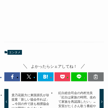
エンタメ
よかったらシェアしてね！
紅白総合司会の内村光良
貴乃花親方に東国原氏が珍
「紅白は家族の時間。改め
提案「新しい協会作れば」
て家族を再認識したい」→
→今回の件で誰も相撲協会
安室がたくさん歌う番組や