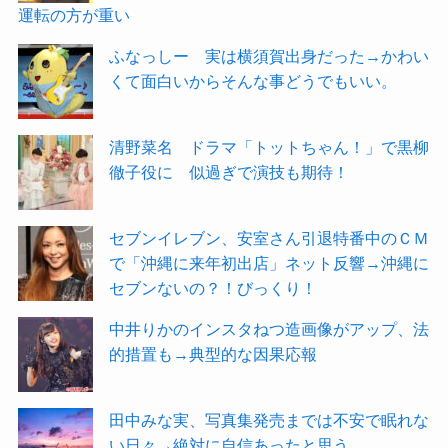
運転の方が重い
ふなっしー 実は横須賀出身だった→かわい
くて面白いからそんな事どうでもいい。
清野菜名 ドラマ「トットちゃん！」で黒柳
徹子役に 似過ぎで演技も期待！
セブンイレブン、安室さん引退特番中のＣＭ
で「沖縄に来年初出店」ネット反響→沖縄に
セブンないの？！びっくり！
中井りかのインスタねつ造画像がアップ、法
的措置も→典型的な因果応報
田中みな実、写真集発売までは不安で眠れな
い日々→絶対に自信あったと思う