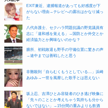
EXIT兼近、逮捕報道があっても好感度が下
がらない理由→テレビへの露出はかなり減っ
た
八代弁護士、セクハラ問題抗議の野党議員有
志に「違和感を覚える」→国防とか外交とか
経済協力とか興味ないのかな？
膳所、初戦敗退も野手の守備位置に驚きの声
→途中までは善戦したと思う
非難殺到「自らむくもうとしている…」浜崎
あゆみ→一世を風靡した歌手とは思えない
坂上忍、吉澤ひとみ容疑者のひき逃げ映像に
「先々のこととか考えちゃう気持ちも分から
ないではない」→15分間の重みよりも飲酒