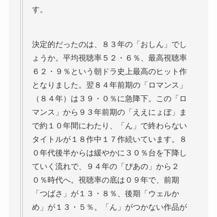
す。
決定的だったのは、８３年の「おしん」でし
ょうか。平均視聴率５２・６％、最高視聴率
６２・９％という朝ドラ史上最高のヒット作
となりました。翌８４年前期の「ロマンス」
（８４年）は３９・０％に急降下。この「ロ
マンス」から９３年前期の「ええにょぼ」ま
で約１０年間にわたり、「ん」で終わらない
タイトルが１８作中１７作続いています。８
０年代後半からは緩やかに３０％台を下降し
ていく流れで、９４年の「ぴあの」から２
０％時代へ。視聴率の底は０９年で、前期
「つばさ」が１３・８％、後期「ウェルか
め」が１３・５％。「ん」がつかない作品が