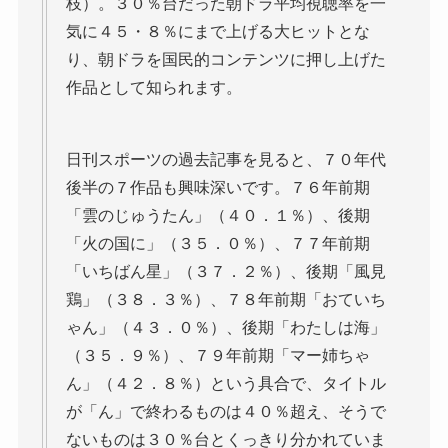
枝）。３０％台だった朝ドラ平均視聴率を一
気に４５・８％にまで上げる大ヒットとな
り、朝ドラを国民的コンテンツに押し上げた
作品として知られます。
日刊スポーツの過去記事を見ると、７０年代
後半の７作品も興味深いです。７６年前期
「雲のじゅうたん」（４０．１％）、後期
「火の国に」（３５．０％）、７７年前期
「いちばん星」（３７．２％）、後期「風見
鶏」（３８．３％）、７８年前期「おていち
ゃん」（４３．０％）、後期「わたしは海」
（３５．９％）、７９年前期「マー姉ちゃ
ん」（４２．８％）という具合で、タイトル
が「ん」で終わるものは４０％超え、そうで
ないものは３０％台とくっきり分かれていま