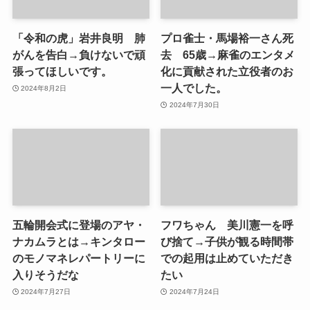
「令和の虎」岩井良明 肺
プロ雀士・馬場裕一さん死
がんを告白→負けないで頑
去 65歳→麻雀のエンタメ
張ってほしいです。
化に貢献された立役者のお
一人でした。
2024年8月2日
2024年7月30日
五輪開会式に登場のアヤ・
フワちゃん 美川憲一を呼
ナカムラとは→キンタロー
び捨て→子供が観る時間帯
のモノマネレパートリーに
での起用は止めていただき
入りそうだな
たい
2024年7月27日
2024年7月24日