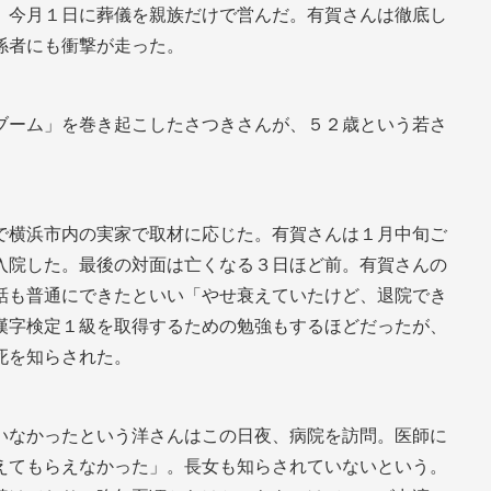
、今月１日に葬儀を親族だけで営んだ。有賀さんは徹底し
係者にも衝撃が走った。
ブーム」を巻き起こしたさつきさんが、５２歳という若さ
で横浜市内の実家で取材に応じた。有賀さんは１月中旬ご
入院した。最後の対面は亡くなる３日ほど前。有賀さんの
話も普通にできたといい「やせ衰えていたけど、退院でき
漢字検定１級を取得するための勉強もするほどだったが、
死を知らされた。
いなかったという洋さんはこの日夜、病院を訪問。医師に
えてもらえなかった」。長女も知らされていないという。