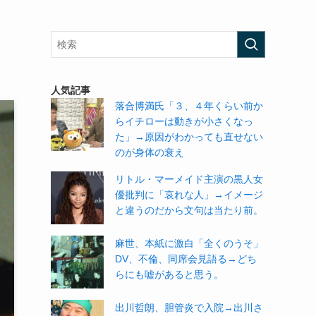
人気記事
落合博満氏「３、４年くらい前か
らイチローは動きが小さくなっ
た」→原因がわかっても直せない
のが身体の衰え
リトル・マーメイド主演の黒人女
優批判に「哀れな人」→イメージ
と違うのだから文句は当たり前。
麻世、本紙に激白「全くのうそ」
DV、不倫、同席会見語る→どち
らにも嘘があると思う。
出川哲朗、胆管炎で入院→出川さ