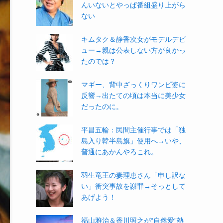
んいないとやっぱ番組盛り上がら
ない
キムタク＆静香次女がモデルデビ
ュー→親は公表しない方が良かっ
たのでは？
マギー、背中ざっくりワンピ姿に
反響→出たての頃は本当に美少女
だったのに。
平昌五輪：民間主催行事では「独
島入り韓半島旗」使用へ→いや、
普通にあかんやろこれ。
羽生竜王の妻理恵さん「申し訳な
い」衝突事故を謝罪→そっとして
あげよう！
福山雅治＆香川照之が“自然愛”熱