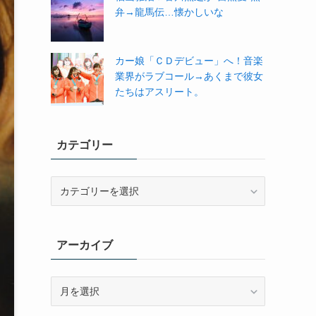
弁→龍馬伝…懐かしいな
カー娘「ＣＤデビュー」へ！音楽
業界がラブコール→あくまで彼女
たちはアスリート。
カテゴリー
カ
テ
ゴ
リ
アーカイブ
ー
ア
ー
カ