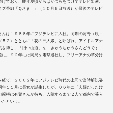
続けており、昨年夏頃からはかつらをつけてテレビ出演。
イズ番組「Ｑさま！」（１０月９日放送）が最後のテレビ
さんは１９８８年にフジテレビに入社。同期の河野（現・
（５２）とともに「花の三人娘」と呼ばれ、アイドルアナ
気を博し、「旧中山道」を「きゅうちゅうさんどうです
題に。９２年には同局を電撃退社し、フリーアナの草分け
を経て、２００２年にフジテレビ時代の上司で当時解説委
同年１１月に長女が誕生したが、０６年に「夫婦だったけ
の親権は有賀さんが持ち、入院するまで２人で都内で暮ら
いたという。