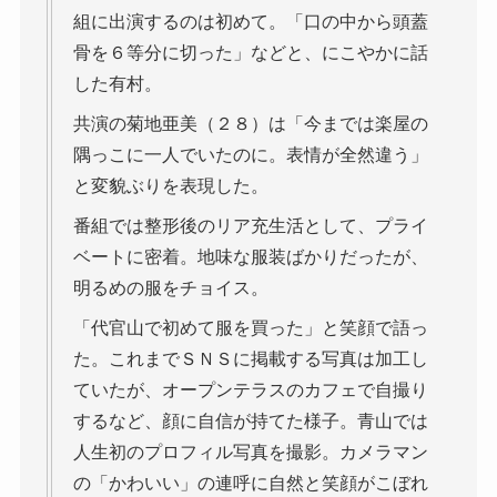
組に出演するのは初めて。「口の中から頭蓋
骨を６等分に切った」などと、にこやかに話
した有村。
共演の菊地亜美（２８）は「今までは楽屋の
隅っこに一人でいたのに。表情が全然違う」
と変貌ぶりを表現した。
番組では整形後のリア充生活として、プライ
ベートに密着。地味な服装ばかりだったが、
明るめの服をチョイス。
「代官山で初めて服を買った」と笑顔で語っ
た。これまでＳＮＳに掲載する写真は加工し
ていたが、オープンテラスのカフェで自撮り
するなど、顔に自信が持てた様子。青山では
人生初のプロフィル写真を撮影。カメラマン
の「かわいい」の連呼に自然と笑顔がこぼれ