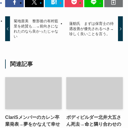
菊地亜美 整形後の有村藍
蓮舫氏 まずは保育士の待
里を絶賛も…→前向きにな
遇改善が優先されるべき→
れたのなら良かったじゃな
珍しく良いことを言う。
い
関連記事
ClariSメンバーのカレン卒
ボディビルダー北井大五さ
業発表→夢をかなえて幸せ
ん死去→命と隣り合わせの