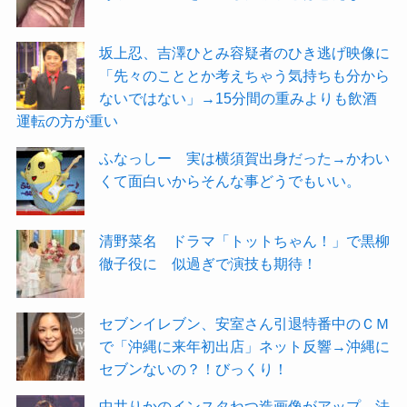
坂上忍、吉澤ひとみ容疑者のひき逃げ映像に
「先々のこととか考えちゃう気持ちも分から
ないではない」→15分間の重みよりも飲酒
運転の方が重い
ふなっしー 実は横須賀出身だった→かわい
くて面白いからそんな事どうでもいい。
清野菜名 ドラマ「トットちゃん！」で黒柳
徹子役に 似過ぎで演技も期待！
セブンイレブン、安室さん引退特番中のＣＭ
で「沖縄に来年初出店」ネット反響→沖縄に
セブンないの？！びっくり！
中井りかのインスタねつ造画像がアップ、法