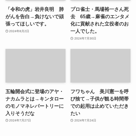
「令和の虎」岩井良明 肺
プロ雀士・馬場裕一さん死
がんを告白→負けないで頑
去 65歳→麻雀のエンタメ
張ってほしいです。
化に貢献された立役者のお
一人でした。
2024年8月2日
2024年7月30日
五輪開会式に登場のアヤ・
フワちゃん 美川憲一を呼
ナカムラとは→キンタロー
び捨て→子供が観る時間帯
のモノマネレパートリーに
での起用は止めていただき
入りそうだな
たい
2024年7月27日
2024年7月24日