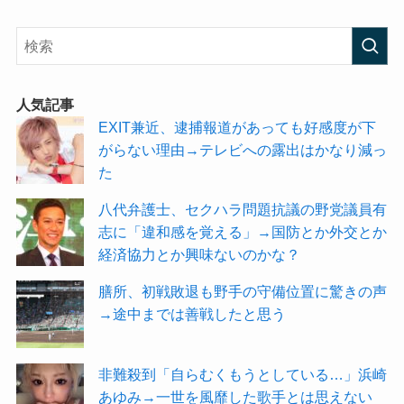
人気記事
EXIT兼近、逮捕報道があっても好感度が下
がらない理由→テレビへの露出はかなり減っ
た
八代弁護士、セクハラ問題抗議の野党議員有
志に「違和感を覚える」→国防とか外交とか
経済協力とか興味ないのかな？
膳所、初戦敗退も野手の守備位置に驚きの声
→途中までは善戦したと思う
非難殺到「自らむくもうとしている…」浜崎
あゆみ→一世を風靡した歌手とは思えない