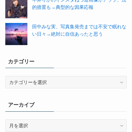
的措置も→典型的な因果応報
田中みな実、写真集発売までは不安で眠れな
い日々→絶対に自信あったと思う
カテゴリー
カ
テ
ゴ
リ
アーカイブ
ー
ア
ー