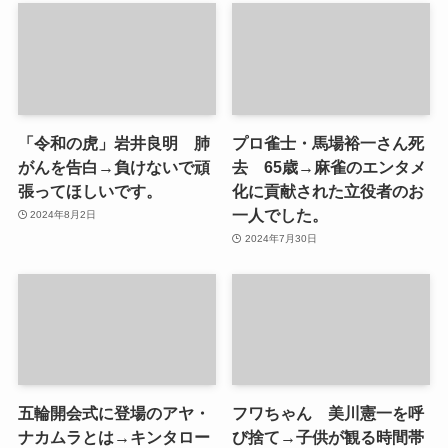
「令和の虎」岩井良明 肺
プロ雀士・馬場裕一さん死
がんを告白→負けないで頑
去 65歳→麻雀のエンタメ
張ってほしいです。
化に貢献された立役者のお
一人でした。
2024年8月2日
2024年7月30日
五輪開会式に登場のアヤ・
フワちゃん 美川憲一を呼
ナカムラとは→キンタロー
び捨て→子供が観る時間帯