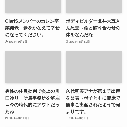
ClariSメンバーのカレン卒
ボディビルダー北井大五さ
業発表→夢をかなえて幸せ
ん死去→命と隣り合わせの
になってください。
体をなんだな
2024年9月1日
2024年8月21日
男性の体臭批判で炎上の川
久代萌美アナが第１子出産
口ゆり 所属事務所を解雇
を公表→母子ともに健康で
→今の時代的にアウトだっ
無事ご出産されたようで何
たね
よりです。
2024年8月11日
2024年8月9日