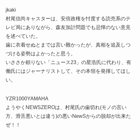
jkaki
村尾信尚キャスターは、安倍政権を忖度する読売系のテ
レビ局にありながら、森友加計問題でも忌憚のない意見
を述べていた。
歯に衣着せぬとまでは言い難かったが、真相を追及しつ
づける姿勢はよかったと思う。
いささか頼りない「ニュース23」の星浩氏に代わり、有
働氏にはジャーナリストして、その本領を発揮してほし
い。
YZR1000YAMAHA
ようやくNEWSZEROは、村尾氏の歯切れ(モノの言い
方、滑舌悪いとは違う)の悪いNewSからの脱却が出来た
ぜ！！