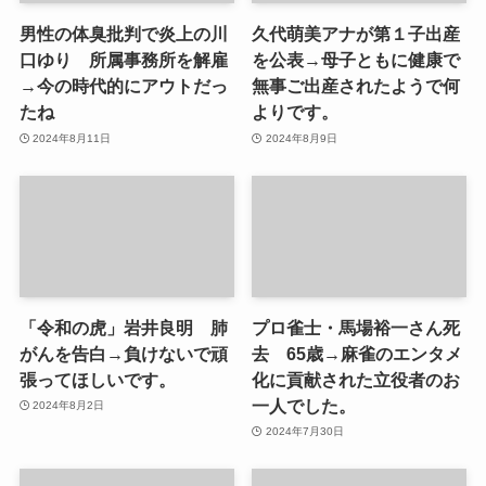
男性の体臭批判で炎上の川
久代萌美アナが第１子出産
口ゆり 所属事務所を解雇
を公表→母子ともに健康で
→今の時代的にアウトだっ
無事ご出産されたようで何
たね
よりです。
2024年8月11日
2024年8月9日
「令和の虎」岩井良明 肺
プロ雀士・馬場裕一さん死
がんを告白→負けないで頑
去 65歳→麻雀のエンタメ
張ってほしいです。
化に貢献された立役者のお
一人でした。
2024年8月2日
2024年7月30日