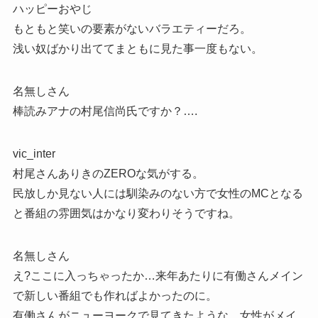
ハッピーおやじ
もともと笑いの要素がないバラエティーだろ。
浅い奴ばかり出ててまともに見た事一度もない。
名無しさん
棒読みアナの村尾信尚氏ですか？….
vic_inter
村尾さんありきのZEROな気がする。
民放しか見ない人には馴染みのない方で女性のMCとなる
と番組の雰囲気はかなり変わりそうですね。
名無しさん
え?ここに入っちゃったか…来年あたりに有働さんメイン
で新しい番組でも作ればよかったのに。
有働さんがニューヨークで見てきたような、女性がメイ