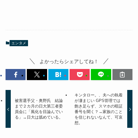
エンタメ
よかったらシェアしてね！
キンタロー。、夫への執着
被害選手父・奥野氏 結論
が凄まじい GPS管理では
まで２カ月の日大第三者委
飽き足らず、スマホの暗証
員会に「風化を目論んでい
番号を聞く？→家族のこと
る」→日大は舐めている。
を信じれないなんて、可哀
想。