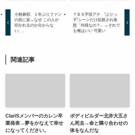
小林麻耶、１年ぶりファン
ＴＢＳ宇垣アナ “ぶりっ
の前に姿→なぜ この人が
子”シーンだけ拡散され激
叩かれるのか分からな
怒「何様なの？」→それで
い。、
も俺はいい 可愛い
関連記事
ClariSメンバーのカレン卒
ボディビルダー北井大五さ
業発表→夢をかなえて幸せ
ん死去→命と隣り合わせの
になってください。
体をなんだな