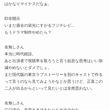
はかなりマイナスだなぁ。
ID非開示
いまだ過去の栄光にすがるフジテレビ…
もうドラマ制作やめたら？
名無しさん
本当に時代錯誤。
あと出演者で視聴率を取ろうと言う姑息な思考はいい加
減やめないとダメでしょ。
まだ現代版の東京ラブストーリーを別のキャストで作る
って言うのなら見てみようかなとか思うけど、正直この
二人が出るからといって見たいとは全然思わない。
名無しさん
江口洋介、千堂あきほあたりも出すのかな