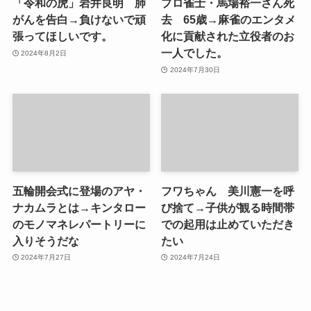
「令和の虎」岩井良明 肺
プロ雀士・馬場裕一さん死
がんを告白→負けないで頑
去 65歳→麻雀のエンタメ
張ってほしいです。
化に貢献された立役者のお
一人でした。
2024年8月2日
2024年7月30日
五輪開会式に登場のアヤ・
フワちゃん 美川憲一を呼
ナカムラとは→キンタロー
び捨て→子供が観る時間帯
のモノマネレパートリーに
での起用は止めていただき
入りそうだな
たい
2024年7月27日
2024年7月24日