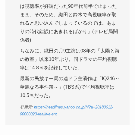
は視聴率が好調だった90年代前半で止まった
まま。そのため、織田と鈴木で高視聴率が取
れると思い込んでしまっているのでは。あま
りの時代錯誤にあきれるばかり」(テレビ局関
係者)
ちなみに、織田の月9主演は08年の「太陽と海
の教室」以来10年ぶり。同ドラマの平均視聴
率は14.8％を記録していた。
最新の民放キー局の連ドラ主演作は「IQ246～
華麗なる事件簿～」(TBS系)で平均視聴率は
10.5％だった。
引用元:
https://headlines.yahoo.co.jp/hl?a=20180612-
00000023-reallive-ent