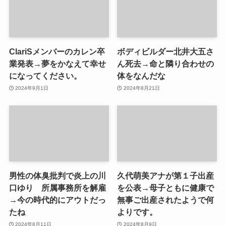
ClariSメンバーのカレン卒
ボディビルダー北井大五さ
業発表→夢をかなえて幸せ
ん死去→命と隣り合わせの
になってください。
体をなんだな
2024年9月1日
2024年8月21日
男性の体臭批判で炎上の川
久代萌美アナが第１子出産
口ゆり 所属事務所を解雇
を公表→母子ともに健康で
→今の時代的にアウトだっ
無事ご出産されたようで何
たね
よりです。
2024年8月11日
2024年8月9日