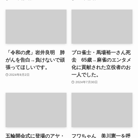
「令和の虎」岩井良明 肺
プロ雀士・馬場裕一さん死
がんを告白→負けないで頑
去 65歳→麻雀のエンタメ
張ってほしいです。
化に貢献された立役者のお
一人でした。
2024年8月2日
2024年7月30日
五輪開会式に登場のアヤ・
フワちゃん 美川憲一を呼