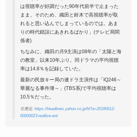
は視聴率が好調だった90年代前半で止まった
まま。そのため、織田と鈴木で高視聴率が取
れると思い込んでしまっているのでは。あま
りの時代錯誤にあきれるばかり」(テレビ局関
係者)
ちなみに、織田の月9主演は08年の「太陽と海
の教室」以来10年ぶり。同ドラマの平均視聴
率は14.8％を記録していた。
最新の民放キー局の連ドラ主演作は「IQ246～
華麗なる事件簿～」(TBS系)で平均視聴率は
10.5％だった。
引用元:
https://headlines.yahoo.co.jp/hl?a=20180612-
00000023-reallive-ent