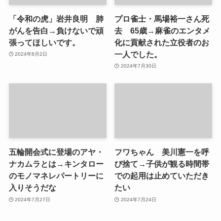
「令和の虎」岩井良明 肺
プロ雀士・馬場裕一さん死
がんを告白→負けないで頑
去 65歳→麻雀のエンタメ
張ってほしいです。
化に貢献された立役者のお
一人でした。
2024年8月2日
2024年7月30日
五輪開会式に登場のアヤ・
フワちゃん 美川憲一を呼
ナカムラとは→キンタロー
び捨て→子供が観る時間帯
のモノマネレパートリーに
での起用は止めていただき
入りそうだな
たい
2024年7月27日
2024年7月24日