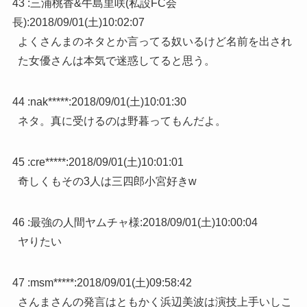
43 :
三浦桃香&牛島里咲(私設FC会
長)
:
2018/09/01(土)10:02:07
よくさんまのネタとか言ってる奴いるけど名前を出され
た女優さんは本気で迷惑してると思う。
44 :
nak*****
:
2018/09/01(土)10:01:30
ネタ。真に受けるのは野暮ってもんだよ。
45 :
cre*****
:
2018/09/01(土)10:01:01
奇しくもその3人は三四郎小宮好きw
46 :
最強の人間ヤムチャ様
:
2018/09/01(土)10:00:04
ヤりたい
47 :
msm*****
:
2018/09/01(土)09:58:42
さんまさんの発言はともかく浜辺美波は演技上手いしこ