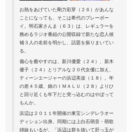
お熱をあげていた剛力彩芽（２６）があんな
ことになっても、そこは希代のプレーボー
イ。明石家さんま（６３）は、レギュラーを
務めるラジオ番組の公開収録で新たな恋人候
補３人の名前を明かし、話題を振りまいてい
る。
傷心を癒やすのは、新川優愛（２４）、新木
優子（２４）とリアルな２０代女優に加え、
ティーンエージャーの浜辺美波（１８）。年
の差４５歳、娘のＩＭＡＬＵ（２８）よりひ
と回り近くも年下だと突っ込むのはやぼって
もんか。
浜辺は２０１１年開催の東宝シンデレラオー
ディション出身。同期には上白石萌音・萌歌
姉妹もいるが、「浜辺は群を抜いて肝っ玉が