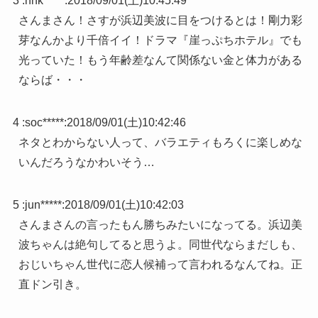
3 :
nhk*****
:
2018/09/01(土)10:45:49
さんまさん！さすが浜辺美波に目をつけるとは！剛力彩
芽なんかより千倍イイ！ドラマ『崖っぷちホテル』でも
光っていた！もう年齢差なんて関係ない金と体力がある
ならば・・・
4 :
soc*****
:
2018/09/01(土)10:42:46
ネタとわからない人って、バラエティもろくに楽しめな
いんだろうなかわいそう…
5 :
jun*****
:
2018/09/01(土)10:42:03
さんまさんの言ったもん勝ちみたいになってる。浜辺美
波ちゃんは絶句してると思うよ。同世代ならまだしも、
おじいちゃん世代に恋人候補って言われるなんてね。正
直ドン引き。