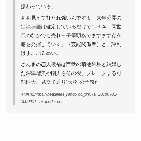
据わっている。
ああ見えて打たれ強いんですよ。来年公開の
出演映画は確定しているだけでも３本。同世
代のなかでも売れっ子筆頭格でますます存在
感を発揮していく」（芸能関係者）と、評判
はすこぶる高い。
さんまの恋人候補は西武の菊池雄星と結婚し
た深津瑠美や剛力らその後、ブレークする可
能性大。見立て通り“大物”の予感だ。
引用元:https://headlines.yahoo.co.jp/hl?a=20180901-
00000011-nkgendai-ent