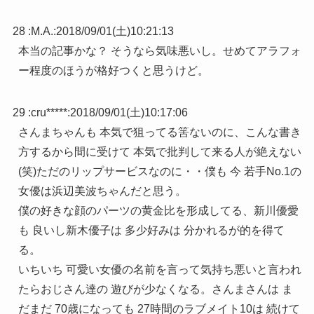
28 :
M.A.
:
2018/09/01(土)10:21:13
本当の記事かな？ そうなら気味悪いし。せめてアラフォ
ー程度のほうが格好つくと思うけど。
29 :
cru*****
:
2018/09/01(土)10:17:06
さんまちゃんも 本気で狙ってる筈ないのに、こんな書き
方するから間に受けて 本気で批判して来る人が絶えない
(笑)ただのリップサービスなのに・・僕も 今 若手No.1の
女優は浜辺美波ちゃんだと思う。
僕の好きな顔のパーツの黄金比を形成してる、新川優愛
も 良いし新木優子は 多少好みは 分かれるが的を得て
る。
いちいち 可愛い女優の名前を言って気持ち悪いと言われ
たらおじさん達の 遊びが少なくなる。さんまさんは ま
だまだ 70歳になっても 27時間のラブメイト10は 続けて