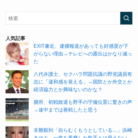
人気記事
EXIT兼近、逮捕報道があっても好感度が下
がらない理由→テレビへの露出はかなり減っ
た
八代弁護士、セクハラ問題抗議の野党議員有
志に「違和感を覚える」→国防とか外交とか
経済協力とか興味ないのかな？
膳所、初戦敗退も野手の守備位置に驚きの声
→途中までは善戦したと思う
非難殺到「自らむくもうとしている…」浜崎
あゆみ→一世を風靡した歌手とは思えない