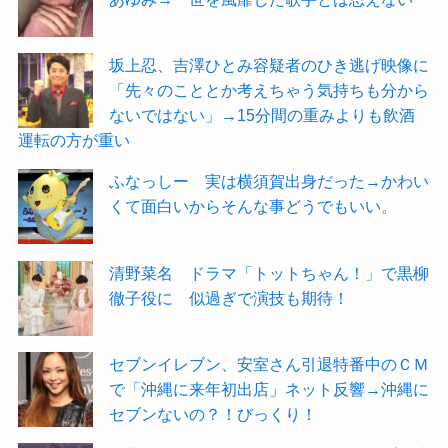
坂上忍、吉澤ひとみ容疑者のひき逃げ映像に
「先々のこととか考えちゃう気持ちも分から
ないではない」→15分間の重みよりも飲酒
運転の方が重い
ふなっしー 実は横須賀出身だった→かわい
くて面白いからそんな事どうでもいい。
清野菜名 ドラマ「トットちゃん！」で黒柳
徹子役に 似過ぎで演技も期待！
セブンイレブン、安室さん引退特番中のＣＭ
で「沖縄に来年初出店」ネット反響→沖縄に
セブンないの？！びっくり！