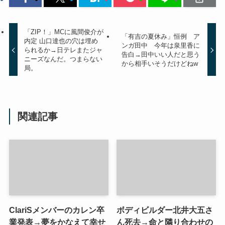
「ZIP！」MCに風間俊介が
「有吉の夏休み」恒例 ア
内定 山口達也の穴は埋め
ンガ田中 今年は泉里香に
られるか→日テレまたジャ
告白→田中いい人だと思う
ニーズなんだ。つまらない
から相手いそうだけどねw
局。
関連記事
ClariSメンバーのカレン卒
ボディビルダー北井大五さ
業発表→夢をかなえて幸せ
ん死去→命と隣り合わせの